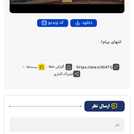
a
y
کد ویدیو
دانلود
V
انتهای پیام/
i
d
گزارش خطا
پسندها :
۰
اشتراک گذاری
e
o
ارسال نظر