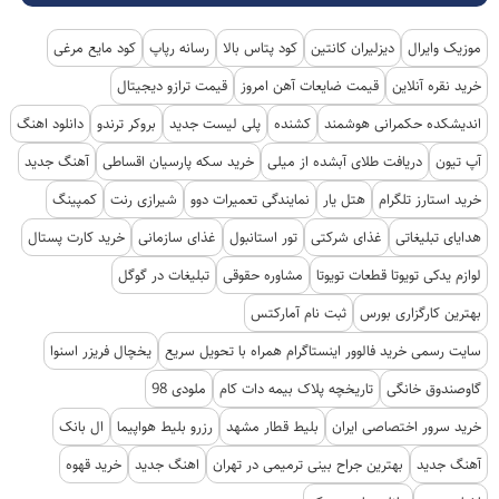
موزیک وایرال
دیزلیران کانتین
کود پتاس بالا
رسانه رپاپ
کود مایع مرغی
خرید نقره آنلاین
قیمت ضایعات آهن امروز
قیمت ترازو دیجیتال
اندیشکده حکمرانی هوشمند
کشنده
پلی لیست جدید
بروکر ترندو
دانلود اهنگ
آپ تیون
دریافت طلای آبشده از میلی
خرید سکه پارسیان اقساطی
آهنگ جدید
خرید استارز تلگرام
هتل یار
نمایندگی تعمیرات دوو
شیرازی رنت
کمپینگ
هدایای تبلیغاتی
غذای شرکتی
تور استانبول
غذای سازمانی
خرید کارت پستال
لوازم یدکی تویوتا قطعات تویوتا
مشاوره حقوقی
تبلیغات در گوگل
بهترین کارگزاری بورس
ثبت نام آمارکتس
سایت رسمی خرید فالوور اینستاگرام همراه با تحویل سریع
یخچال فریزر اسنوا
گاوصندوق خانگی
تاریخچه پلاک بیمه دات کام
ملودی 98
خرید سرور اختصاصی ایران
بلیط قطار مشهد
رزرو بلیط هواپیما
ال بانک
آهنگ جدید
بهترین جراح بینی ترمیمی در تهران
اهنگ جدید
خرید قهوه