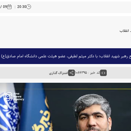
09 / 04 /1405
20:30
انقلاب
رهبر شهید انقلاب؛ با دکتر میثم لطیفی، عضو هیئت علمی دانشگاه امام صادق(ع) به
کد خبر : ۱۰۶۶۳۹۵
اشتراک گذاری