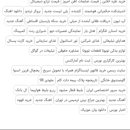
خرید نقره آنلاین
قیمت ضایعات آهن امروز
قیمت ترازو دیجیتال
اندیشکده حکمرانی هوشمند
کشنده
پلی لیست جدید
بروکر ترندو
دانلود اهنگ
آپ تیون
دریافت طلای آبشده از میلی
خرید سکه پارسیان اقساطی
آهنگ جدید
خرید استارز تلگرام
هتل یار
نمایندگی تعمیرات دوو
شیرازی رنت
کمپینگ
هدایای تبلیغاتی
غذای شرکتی
تور استانبول
غذای سازمانی
خرید کارت پستال
لوازم یدکی تویوتا قطعات تویوتا
مشاوره حقوقی
تبلیغات در گوگل
بهترین کارگزاری بورس
ثبت نام آمارکتس
سایت رسمی خرید فالوور اینستاگرام همراه با تحویل سریع
یخچال فریزر اسنوا
گاوصندوق خانگی
تاریخچه پلاک بیمه دات کام
ملودی 98
خرید سرور اختصاصی ایران
بلیط قطار مشهد
رزرو بلیط هواپیما
ال بانک
آهنگ جدید
بهترین جراح بینی ترمیمی در تهران
اهنگ جدید
خرید قهوه
اخبار بورس
دانلود وان موزیک