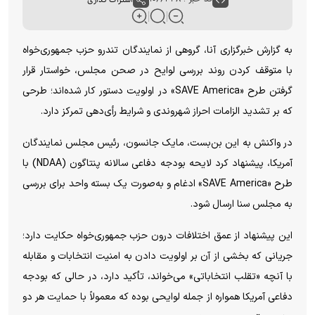
به گزارش خبرگزاری آنا، گروهی از نمایندگان تندرو حزب جمهوری‌خواه
با متوقف کردن روند بررسی لوایح در صحن مجلس، خواستار قرار
گرفتن طرح «SAVE America» در اولویت دستور کار شده‌اند؛ طرحی
که بر تشدید الزامات احراز شهروندی و شرایط رأی‌دهی تمرکز دارد.
در واکنش به این بن‌بست، مایک جانسون، رئیس مجلس نمایندگان
آمریکا، پیشنهاد کرد لایحه بودجه دفاعی سالانه پنتاگون (NDAA) با
طرح «SAVE America» ادغام و به‌صورت یک بسته واحد برای بررسی
به مجلس سنا ارسال شود.
این پیشنهاد از عمق اختلافات درون حزب جمهوری‌خواه حکایت دارد؛
جریانی که بخشی از آن بر اولویت دادن به امنیت انتخابات و مقابله
با آنچه «تقلب انتخاباتی» می‌خواند، تأکید دارد، در حالی که بودجه
دفاعی آمریکا همواره از جمله لوایحی بوده که معمولاً با حمایت هر دو