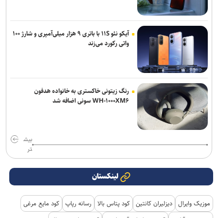
آیکو نئو ۱۱S با باتری ۹ هزار میلی‌آمپری و شارژ ۱۰۰
واتی رکورد می‌زند
رنگ زیتونی خاکستری به خانواده هدفون
WH-۱۰۰۰XM۶ سونی اضافه شد
بیش
تر
لینکستان
موزیک وایرال
دیزلیران کانتین
کود پتاس بالا
رسانه رپاپ
کود مایع مرغی