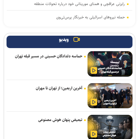
رایزنی عراقچی و همتای موریتانی خود درباره تحولات منطقه
حمله نیروهای اسرائیلی به خبرنگار پرس‌تی‌وی
لزوم تعمیق همکاری‌های علمی و پژوهشی عراق و ایران
ویدیو
پنتاگون با افشای کمبود تسلیحات نشست برگزار می‌کند
حماسه دلدادگان حسینی در مسیر قبله تهران
انفجار در حومه دمشق چند کشته و زخمی برجا گذاشت
برگزاری مجمع آژانس انرژی اتمی اوایل شهریور در آمریکا
یمن: نقشه عربستان برای حمله به صنعاء را در نطفه خفه کردیم
آخرین اربعین؛ از تهران تا مهران
پیام هشدار مقاومت یمن به ریاض
قدردانی از حضور حماسی ملت مبعوث شده در راهپیمایی اربعین
تبعیض پنهان هوش مصنوعی
ترامپ با تهدید افشاگران، بحران مهمات آمریکا را انکار کرد
رسانه عبری: از آغاز جنگ غزه دست‌کم ۹ هزار نظامی صهیونیست زخمی