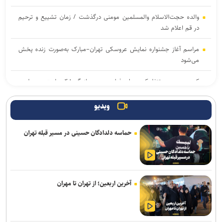
والده حجت‌الاسلام والمسلمین مومنی درگذشت / زمان تشییع و ترحیم
در قم اعلام شد
مراسم آغاز جشنواره نمایش عروسکی تهران–مبارک به‌صورت زنده پخش
می‌شود
کمپین عجیب نتفلیکس برای فیلم جدید؛ بازیگر ۴۸ ساعت در بیلبورد
زندگی می‌کند!
ویدیو
آیین رونمایی از «گاهِ گم‌شدگان» برگزار می‌شود
حماسه دلدادگان حسینی در مسیر قبله تهران
پیام تسلیت معاون وزیر فرهنگ و ارشاد اسلامی در پی درگذشت استاد
ابوالقاسم قاسم‌زاده
انتخاب و انطباق هوشمندانه محصول؛ نخستین گام صادرات موفق صنایع
فرهنگی
آخرین اربعین؛ از تهران تا مهران
از مربیگری در اوکلند ریدرز تا گزارشگری و بازی ویدئویی؛ روایت زندگی
اسطورهای که فوتبال آمریکایی را متحول کرد