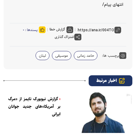
انتهای پیام/
گزارش خطا
پسندها :
۰
اشتراک گذاری
برچسب ها:
حامد زمانی
موسیقی
لبنان
اخبار مرتبط
گزارش نیویورک تایمز از «مرگ
بر آمریکا»های جدید جوانان
ایرانی