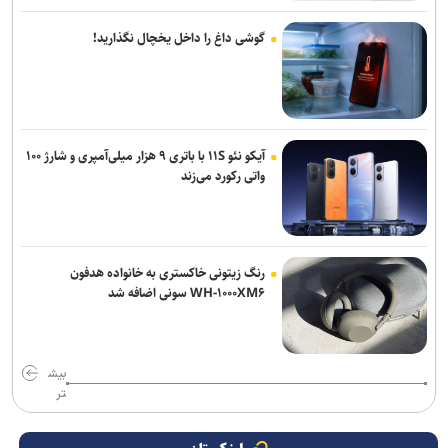
گوشی داغ را داخل یخچال نگذارید!
آیکو نئو ۱۱S با باتری ۹ هزار میلی‌آمپری و شارژ ۱۰۰
واتی رکورد می‌زند
رنگ زیتونی خاکستری به خانواده هدفون
WH-۱۰۰۰XM۶ سونی اضافه شد
بیش
تر