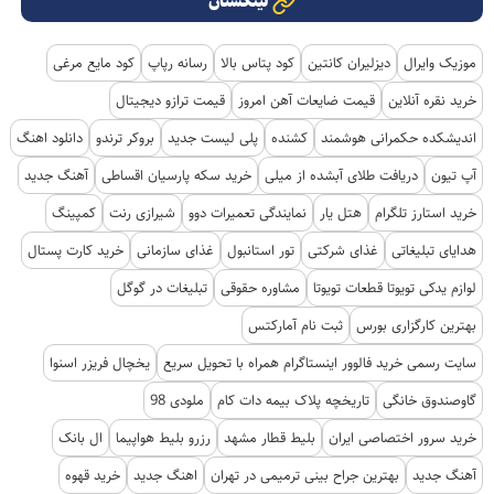
لینکستان
موزیک وایرال
دیزلیران کانتین
کود پتاس بالا
رسانه رپاپ
کود مایع مرغی
خرید نقره آنلاین
قیمت ضایعات آهن امروز
قیمت ترازو دیجیتال
اندیشکده حکمرانی هوشمند
کشنده
پلی لیست جدید
بروکر ترندو
دانلود اهنگ
آپ تیون
دریافت طلای آبشده از میلی
خرید سکه پارسیان اقساطی
آهنگ جدید
خرید استارز تلگرام
هتل یار
نمایندگی تعمیرات دوو
شیرازی رنت
کمپینگ
هدایای تبلیغاتی
غذای شرکتی
تور استانبول
غذای سازمانی
خرید کارت پستال
لوازم یدکی تویوتا قطعات تویوتا
مشاوره حقوقی
تبلیغات در گوگل
بهترین کارگزاری بورس
ثبت نام آمارکتس
سایت رسمی خرید فالوور اینستاگرام همراه با تحویل سریع
یخچال فریزر اسنوا
گاوصندوق خانگی
تاریخچه پلاک بیمه دات کام
ملودی 98
خرید سرور اختصاصی ایران
بلیط قطار مشهد
رزرو بلیط هواپیما
ال بانک
آهنگ جدید
بهترین جراح بینی ترمیمی در تهران
اهنگ جدید
خرید قهوه