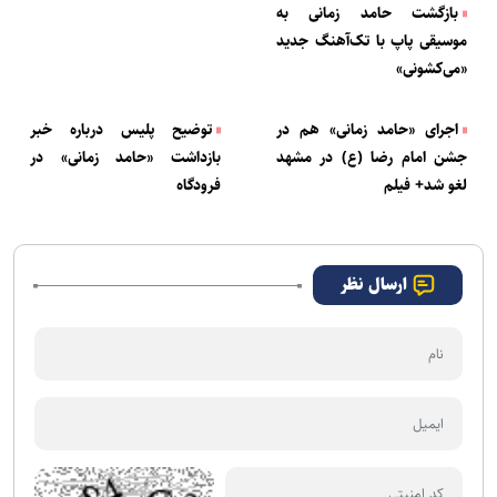
بازگشت حامد زمانی به
موسیقی پاپ با تک‌آهنگ جدید
«می‌کشونی»
اجرای «حامد زمانی» هم در
توضیح پلیس درباره خبر
جشن امام رضا (ع) در مشهد
بازداشت «حامد زمانی» در
لغو شد+ فیلم
فرودگاه
ارسال نظر