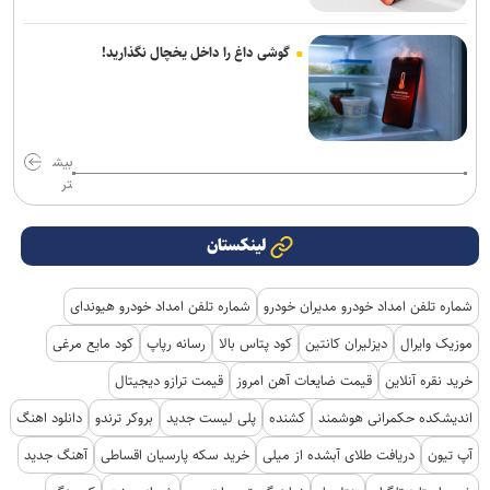
گوشی داغ را داخل یخچال نگذارید!
بیش
تر
لینکستان
شماره تلفن امداد خودرو مدیران خودرو
شماره تلفن امداد خودرو هیوندای
موزیک وایرال
دیزلیران کانتین
کود پتاس بالا
رسانه رپاپ
کود مایع مرغی
خرید نقره آنلاین
قیمت ضایعات آهن امروز
قیمت ترازو دیجیتال
اندیشکده حکمرانی هوشمند
کشنده
پلی لیست جدید
بروکر ترندو
دانلود اهنگ
آپ تیون
دریافت طلای آبشده از میلی
خرید سکه پارسیان اقساطی
آهنگ جدید