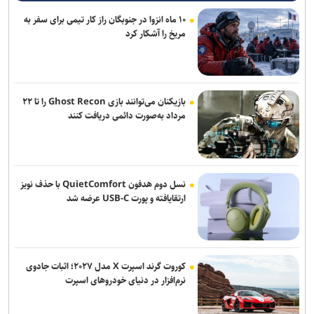
حمل و نقل و ترافیک
۱۰ ماه انزوا در جنوبگان راز کار تیمی برای سفر به
مریخ را آشکار کرد
فراخوان شصت‌وچهارمین جایزه البرز دانش‌آموزی منتشر شد/ تقدیر از ۶۴
دانش‌آموز برتر کشور
پروژه‌های شهری که طی یک ماه و نیم آینده به بهره‌برداری می‌رسد
بازیکنان می‌توانند بازی Ghost Recon را تا ۲۲
رئیس قوه قضاییه: خبرنگار متعهد، هم‌سنگر رزمندگان پشت لانچر است
مرداد به‌صورت دائمی دریافت کنند
۱۰ بزرگراه و ۶ ورودی تهران زیر ذره‌بین قرارگاه سیمای منظر
روز خبرنگار روز پاسداشت راویان آگاهی و معماران اعتماد عمومی است
نسل دوم هدفون QuietComfort با حذف نویز
ارتقایافته و پورت USB-C عرضه شد
کوروت گرند اسپرت X مدل ۲۰۲۷؛ اثبات جادوی
نرم‌افزار در دنیای خودروهای اسپرت