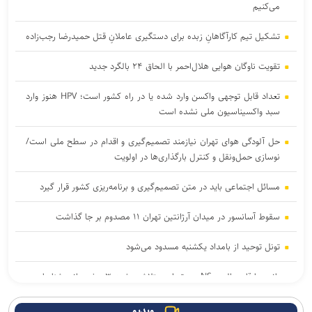
می‌کنیم
تشکیل تیم کارآگاهانِ زبده برای دستگیری عاملانِ قتل حمیدرضا رجب‌زاده
تقویت ناوگان هوایی هلال‌احمر با الحاق ۲۴ بالگرد جدید
تعداد قابل توجهی واکسن وارد شده یا در راه کشور است؛ HPV هنوز وارد
سبد واکسیناسیون ملی نشده است
حل آلودگی هوای تهران نیازمند تصمیم‌گیری و اقدام در سطح ملی است/
نوسازی حمل‌ونقل و کنترل بارگذاری‌ها در اولویت
مسائل اجتماعی باید در متن تصمیم‌گیری و برنامه‌ریزی کشور قرار گیرد
سقوط آسانسور در میدان آرژانتین تهران ۱۱ مصدوم بر جا گذاشت
تونل توحید از بامداد یکشنبه مسدود می‌شود
باند سارقان پالس NS در تهران متلاشی شد؛ ۳ عضو باند شناسایی و
دستگیر شدند
ویدیو