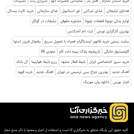
خرید استارز تلگرام
هتل یار
نمایندگی تعمیرات دوو
شیرازی رنت
کمپینگ
هدایای تبلیغاتی
غذای شرکتی
تور استانبول
غذای سازمانی
خرید کارت پستال
لوازم یدکی تویوتا قطعات تویوتا
مشاوره حقوقی
تبلیغات در گوگل
بهترین کارگزاری بورس
ثبت نام آمارکتس
سایت رسمی خرید فالوور اینستاگرام همراه با تحویل سریع
یخچال فریزر اسنوا
گاوصندوق خانگی
تاریخچه پلاک بیمه دات کام
ملودی 98
خرید سرور اختصاصی ایران
بلیط قطار مشهد
رزرو بلیط هواپیما
ال بانک
آهنگ جدید
بهترین جراح بینی ترمیمی در تهران
اهنگ جدید
خرید قهوه
اخبار بورس
دانلود وان موزیک
کلیه حقوق این پایگاه متعلق به خبرگزاری آنا است و استفاده از اخبار و محتوا با ذکر منبع مجاز