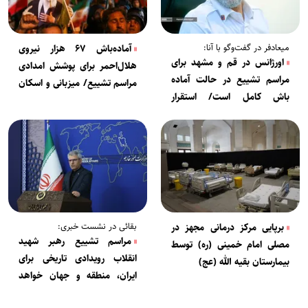
میعادفر در گفت‌وگو با آنا:
آماده‌باش ۶۷ هزار نیروی
اورژانس در قم و مشهد برای
هلال‌احمر برای پوشش امدادی
مراسم تشییع در حالت آماده
مراسم تشییع/ میزبانی و اسکان
باش کامل است/ استقرار
۲ میلیون زائر در تهران
بیمارستان صحرایی و اورژانس
هوایی
بقائی در نشست خبری:
برپایی مرکز درمانی مجهز در
مراسم تشییع رهبر شهید
مصلی امام خمینی (ره) توسط
انقلاب رویدادی تاریخی برای
بیمارستان بقیه الله (عج)
ایران، منطقه و جهان خواهد
بود/ رفتار سیاسی آمریکا با تیم