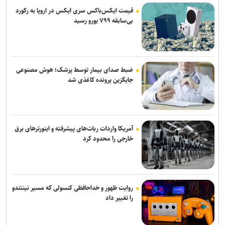
رحیمی به شمس آذر پیوست
قیمت ایکس‌باکس سری ایکس در اروپا به رکورد
بی‌سابقه ۷۹۹ یورو رسید
نعمت‌پور بعد از قبول مسئولیت سپاهان در لیگ برتر فرنگی: اولویت‌مان
در سال اول قهرمانی نیست
مس رفسنجان منتظر رأی CAS/ آغاز تمرینات نارنجی پوشان از هفته آینده
ضبط صدای بیمار توسط پزشک؛ هوش مصنوعی
تهیدست به صنعت نفت پیوست
جایگزین پرونده کاغذی شد
آمریکا واردات ربات‌های پیشرفته و اینورترهای برق
خارجی را محدود کرد
روایت ظهور و خداحافظی کنسولی که مسیر نینتندو
را تغییر داد