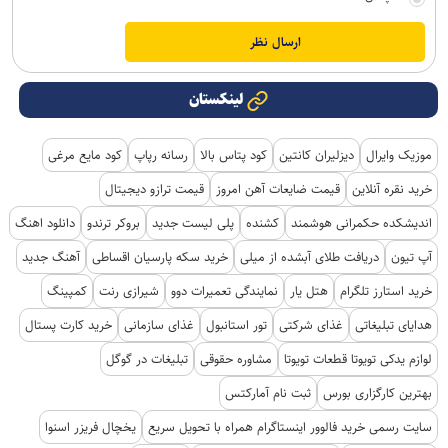
لینکستان
موزیک وایرال
دیزلیران کانتین
کود پتاس بالا
رسانه رپاپ
کود مایع مرغی
خرید نقره آنلاین
قیمت ضایعات آهن امروز
قیمت ترازو دیجیتال
اندیشکده حکمرانی هوشمند
کشنده
پلی لیست جدید
بروکر ترندو
دانلود اهنگ
آپ تیون
دریافت طلای آبشده از میلی
خرید سکه پارسیان اقساطی
آهنگ جدید
خرید استارز تلگرام
هتل یار
نمایندگی تعمیرات دوو
شیرازی رنت
کمپینگ
هدایای تبلیغاتی
غذای شرکتی
تور استانبول
غذای سازمانی
خرید کارت پستال
لوازم یدکی تویوتا قطعات تویوتا
مشاوره حقوقی
تبلیغات در گوگل
بهترین کارگزاری بورس
ثبت نام آمارکتس
سایت رسمی خرید فالوور اینستاگرام همراه با تحویل سریع
یخچال فریزر اسنوا