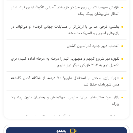
افزایش سهمیه تنیس روی میز در بازی‌های آسیایی ناگویا/ اردوی فرانسه در
انتظار ملی‌پوشان پینگ پنگ
بخشی: فرجی مدالی با ارزش‌تر از مسابقات جهانی گرفت/ او می‌تواند در
بازی‌های آسیایی و المپیک بدرخشد
انتصاب دبیر جدید فدراسیون کشتی
تقوی: دیر شروع کردیم و مجبوریم تیم را مرحله به مرحله آماده کنیم/ برای
تکمیل تیم به ۲، ۳ بازیکن دیگر نیاز داریم
شهبا: بازی سختی با استقلال داریم/ ۷۰ درصد از شاکله فصل گذشته
مس شهربابک حفظ شد
بازار سرد ستاره‌های ایران؛ طارمی، جهانبخش و رضاییان بدون پیشنهاد
بزرگ
دنیامالی به دعوت رسمی وزیر ورزش آذربایجان به باکو سفر می‌کند
جدایی قطعی رضاییان از استقلال + عکس
ویدیو