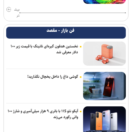
بیش
تر
فن بازار - مقصد
نخستین هدفون گیره‌ای ناتینگ با قیمت زیر ۱۰۰
دلار معرفی شد
گوشی داغ را داخل یخچال نگذارید!
آیکو نئو ۱۱S با باتری ۹ هزار میلی‌آمپری و شارژ ۱۰۰
واتی رکورد می‌زند