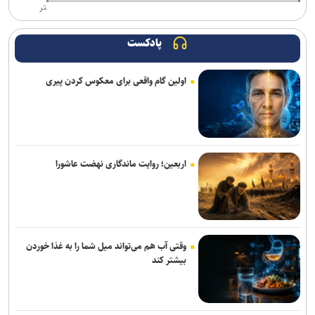
تر
تغییر ساختار در معاونت ورزشی باشگاه پرسپولیس؛ تشکیل سه مدیریت
مستقل
پادکست
آراسته به نساجی پیوست
اولین گام واقعی برای معکوس کردن پیری
اعلام شماره پیراهن بازیکنان پرسپولیس برای لیگ بیست‌وششم
عیسی‌لو به چادرملو اردکان پیوست
مسابقات دوومیدانی بلاروس| کسب ۶ مدال توسط ملی‌پوشان ایران
اربعین؛ روایت ماندگاری نهضت عاشورا
تکواندو هانمادانگ ۲۰۲۶| پایان کار نمایندگان ایران با کسب ۲۶ مدال
رسمی؛ عالیشاه به گل‌گهر پیوست
وقتی آب هم می‌تواند میل شما را به غذا خوردن
ربیعی سرمربی شاهین بندرعامری شد
بیشتر کند
اعلام اسامی نامزدهای تایید صلاحیت شده ریاست فدراسیون بدنسازی و
پرورش اندام/ حضور عضو هیات مدیره پرسپولیس