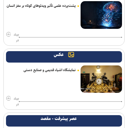
کلباسی به چادرملو پیوست
پشت‌پرده علمی تأثیر ویدئو‌های کوتاه بر مغز انسان
عالیشاه در یک قدمی گل‌گهر
باقری قراردادش را با پیکان تمدید کرد
بیش
تر
روزنامه‌های ورزشی چهارشنبه ۱۴ مرداد ۱۴۰۵
عکس
روزنامه های ورزشی پنجشنبه ۱۵ مرداد ۱۴۰۵
خانلرخانی: پاداش تکواندوکاران با تلاشی می‌کنند همخوانی ندارد/ سلیمی:
نمایشگاه اشیاء قدیمی و صنایع دستی
کار اصلی من برای ناگویا از دو تورنمنت بعد آغاز می‌شود/ برخورداری: قانون
سرباز قهرمان کمک خوبی است+فیلم
برزگر: همای سعادت روی دوش تارتار نشسته است/ عیار واقعی پرسپولیس
از هفته پنجم به بعد مشخص می‌شود
بیش
تر
فریدونی: دلیل بسته ماندن پنجره استقلال ۴ فسخ غیر موجه در دو سال
بوده است/ تاجرنیا دوست دارد خودش را تبرئه کند
عصر پیشرفت - مقصد