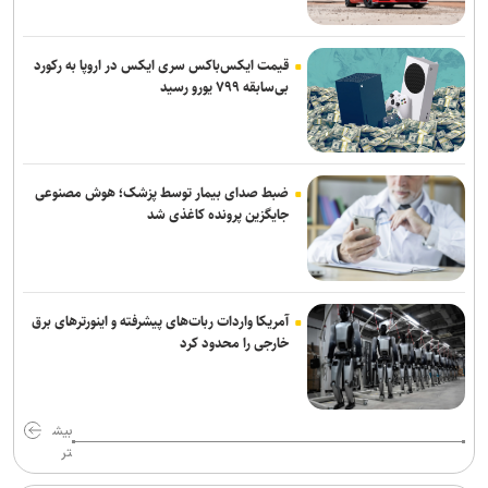
قیمت ایکس‌باکس سری ایکس در اروپا به رکورد
بی‌سابقه ۷۹۹ یورو رسید
ضبط صدای بیمار توسط پزشک؛ هوش مصنوعی
جایگزین پرونده کاغذی شد
آمریکا واردات ربات‌های پیشرفته و اینورترهای برق
خارجی را محدود کرد
بیش
تر