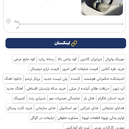
بیش
تر
لینکستان
موزیک وایرال
دیزلیران کانتین
کود پتاس بالا
رسانه رپاپ
کود مایع مرغی
خرید نقره آنلاین
قیمت ضایعات آهن امروز
قیمت ترازو دیجیتال
اندیشکده حکمرانی هوشمند
کشنده
پلی لیست جدید
بروکر ترندو
دانلود اهنگ
آپ تیون
دریافت طلای آبشده از میلی
خرید سکه پارسیان اقساطی
آهنگ جدید
خرید استارز تلگرام
هتل یار
نمایندگی تعمیرات دوو
شیرازی رنت
کمپینگ
هدایای تبلیغاتی
غذای شرکتی
تور استانبول
غذای سازمانی
خرید کارت پستال
لوازم یدکی تویوتا قطعات تویوتا
مشاوره حقوقی
تبلیغات در گوگل
بهترین کارگزاری بورس
ثبت نام آمارکتس