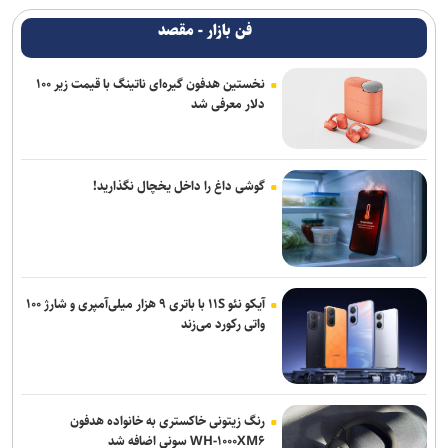
فن بازار - مقصد
نخستین هدفون گیره‌ای ناتینگ با قیمت زیر ۱۰۰
دلار معرفی شد
گوشی داغ را داخل یخچال نگذارید!
آیکو نئو ۱۱S با باتری ۹ هزار میلی‌آمپری و شارژ ۱۰۰
واتی رکورد می‌زند
رنگ زیتونی خاکستری به خانواده هدفون
WH-۱۰۰۰XM۶ سونی اضافه شد