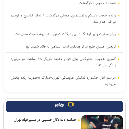
«محمد حقیقی» درگذشت
والده حجت‌الاسلام والمسلمین مومنی درگذشت / زمان تشییع و ترحیم
در قم اعلام شد
پیام تسلیت وزیر فرهنگ در پی درگذشت نویسنده پیشکسوت مطبوعات
اربعین امسال جلوه‌ای از وفاداری امت اسلامی به قائد شهید بود
کمپین عجیب نتفلیکس برای فیلم جدید؛ بازیگر ۴۸ ساعت در بیلبورد
زندگی می‌کند!
مراسم آغاز جشنواره نمایش عروسکی تهران–مبارک به‌صورت زنده پخش
می‌شود
آیین رونمایی از «گاهِ گم‌شدگان» برگزار می‌شود
ویدیو
پیام تسلیت معاون وزیر فرهنگ و ارشاد اسلامی در پی درگذشت استاد
ابوالقاسم قاسم‌زاده
حماسه دلدادگان حسینی در مسیر قبله تهران
انتخاب و انطباق هوشمندانه محصول؛ نخستین گام صادرات موفق صنایع