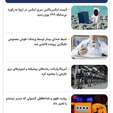
قیمت ایکس‌باکس سری ایکس در اروپا به رکورد
مس رفسنجان منتظر رأی CAS/ آغاز تمرینات نارنجی پوشان از هفته آینده
بی‌سابقه ۷۹۹ یورو رسید
دروازه‌بان‌های سابق پرسپولیس و تراکتور به شمس آذر پیوستند
صنعت نفت مهاجم مس شهر بابک را جذب کرد
ضبط صدای بیمار توسط پزشک؛ هوش مصنوعی
تهیدست به صنعت نفت پیوست
جایگزین پرونده کاغذی شد
آمریکا واردات ربات‌های پیشرفته و اینورترهای برق
خارجی را محدود کرد
روایت ظهور و خداحافظی کنسولی که مسیر نینتندو
را تغییر داد