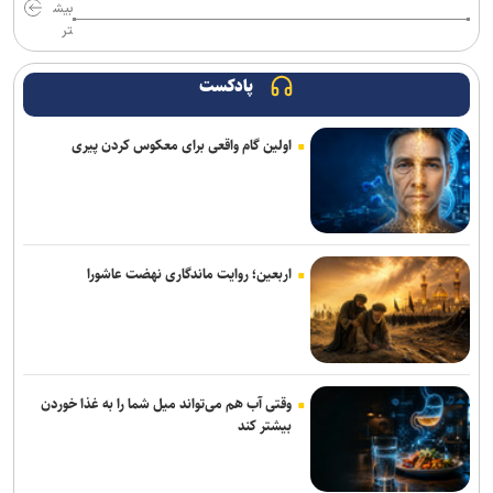
مستقل
بیش
تر
آراسته به نساجی پیوست
پادکست
اعلام شماره پیراهن بازیکنان پرسپولیس برای لیگ بیست‌وششم
اولین گام واقعی برای معکوس کردن پیری
مسابقات دوومیدانی بلاروس| کسب ۶ مدال توسط ملی‌پوشان ایران
عیسی‌لو به چادرملو اردکان پیوست
تکواندو هانمادانگ ۲۰۲۶| پایان کار نمایندگان ایران با کسب ۲۶ مدال
اربعین؛ روایت ماندگاری نهضت عاشورا
رسمی؛ عالیشاه به گل‌گهر پیوست
ربیعی سرمربی شاهین بندرعامری شد
اعلام اسامی نامزدهای تایید صلاحیت شده ریاست فدراسیون بدنسازی و
وقتی آب هم می‌تواند میل شما را به غذا خوردن
پرورش اندام/ حضور عضو هیات مدیره پرسپولیس
بیشتر کند
کلباسی به چادرملو پیوست