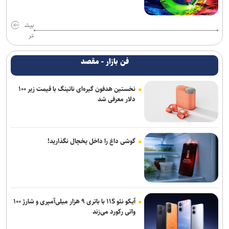
بیش
تر
فن بازار - مقصد
نخستین هدفون گیره‌ای ناتینگ با قیمت زیر ۱۰۰
دلار معرفی شد
گوشی داغ را داخل یخچال نگذارید!
آیکو نئو ۱۱S با باتری ۹ هزار میلی‌آمپری و شارژ ۱۰۰
واتی رکورد می‌زند