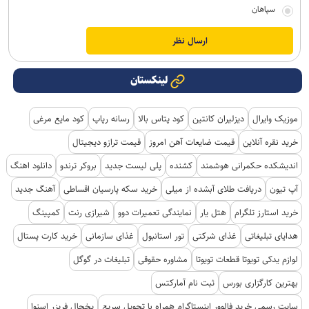
سپاهان
لینکستان
موزیک وایرال
دیزلیران کانتین
کود پتاس بالا
رسانه رپاپ
کود مایع مرغی
خرید نقره آنلاین
قیمت ضایعات آهن امروز
قیمت ترازو دیجیتال
اندیشکده حکمرانی هوشمند
کشنده
پلی لیست جدید
بروکر ترندو
دانلود اهنگ
آپ تیون
دریافت طلای آبشده از میلی
خرید سکه پارسیان اقساطی
آهنگ جدید
خرید استارز تلگرام
هتل یار
نمایندگی تعمیرات دوو
شیرازی رنت
کمپینگ
هدایای تبلیغاتی
غذای شرکتی
تور استانبول
غذای سازمانی
خرید کارت پستال
لوازم یدکی تویوتا قطعات تویوتا
مشاوره حقوقی
تبلیغات در گوگل
بهترین کارگزاری بورس
ثبت نام آمارکتس
سایت رسمی خرید فالوور اینستاگرام همراه با تحویل سریع
یخچال فریزر اسنوا