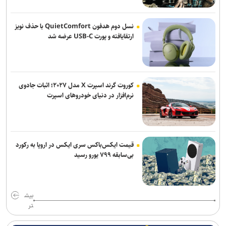
احسان پهلوان به فجر شهیدسپاسی پیوست
صادقی سرمربی ساپیا شد
نسل دوم هدفون QuietComfort با حذف نویز
ارتقایافته و پورت USB-C عرضه شد
کوروت گرند اسپرت X مدل ۲۰۲۷؛ اثبات جادوی
نرم‌افزار در دنیای خودروهای اسپرت
قیمت ایکس‌باکس سری ایکس در اروپا به رکورد
بی‌سابقه ۷۹۹ یورو رسید
بیش
تر