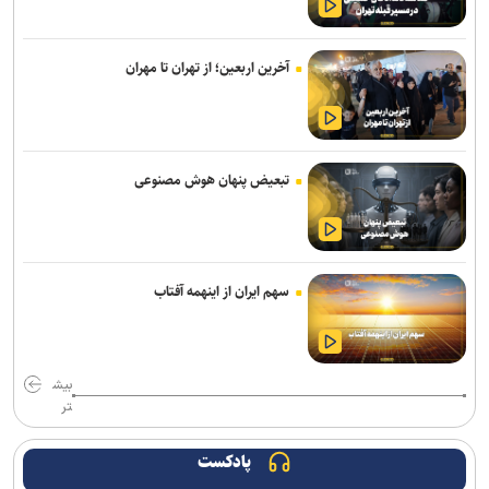
سفر مربی جدید استقلال به ایران
استعلام استقلال از فیفا در مورد جذب بازیکن آزاد و پنجره تیم بانوان
آخرین اربعین؛ از تهران تا مهران
واگذاری امتیاز شناورسازی قشم به سازمان منطقه آزاد/ بازگشت اصولی به
مدیریت فوتبال
رکوردهای جهانی یوسفی و نصیری حفظ شد
تبعیض پنهان هوش مصنوعی
تور جهانی تنیس صربستان| ادامه پیروزی‌های یزدانی و جدال با نماینده
روسیه
گودرزی: برخی از هندی‌ها سن‌شان تقلبی است ولی نباید باز هم به آنها
سهم ایران از اینهمه آفتاب
می‌باختیم/ ۵-۶ چهره خوب به کشتی ایران معرفی کردیم
رئیس فدراسیون بوکس: یک اعزام ما هزینه چهار اعزام رشته‌های دیگر را
دارد/ اعزام فروتن گل‌آرا به ناگویا منتفی شد
بیش
تر
امیرحسین زارع؛ از استقلال تا بانک شهر؛ سامانه‌ باز و عدم رسمی شدن
هیچ قراردادی!
پادکست