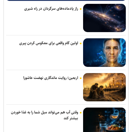
برگزاری مجمع سالیانه فدراسیون بدمینتون
راز پادماده‌های سرگردان در راه شیری
تور جهانی تنیس صربستان| یزدانی با عبور از روسیه به مراکش رسید
سرمربی اوکراینی تیم ملی آب‌های آرام: به شاگردانم ایمان دارم/ توانایی
کسب مدال را در ناگویا داریم
اولین گام واقعی برای معکوس کردن پیری
اولین اردوی مشترکی ملی‌پوشان نیراندازی با همتایان چینی
بانک شهر از شرکت در لیگ برتر کشتی انصراف می‌دهد؟
اعلام زمان بازگشت گرا به تمرینات گروهی پرسپولیس
اربعین؛ روایت ماندگاری نهضت عاشورا
گروسی: استقلال باید به جوانانش میدان بدهد/دل رضاییان با تیم نبود و
بهتر که جدا شد
میکائیلی: استقلال برای تکرار قهرمانی در لیگ برتر امسال شرکت می‌کند/
شرایط‌مان بهتر از بقیه است
وقتی آب هم می‌تواند میل شما را به غذا خوردن
بیشتر کند
زمزمه‌هایی از طرح لالوویچ؛ مشکل «سن واقعی» کشتی‌گیران حل
می‌شود؟