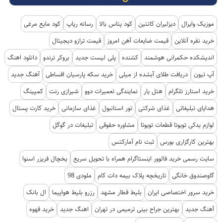
موزیک وایرال
دیزلیران کانتین
کود پتاس بالا
رسانه رپاپ
کود مایع مرغی
خرید نقره آنلاین
قیمت ضایعات آهن امروز
قیمت ترازو دیجیتال
اندیشکده حکمرانی هوشمند
کشنده
پلی لیست جدید
بروکر ترندو
دانلود اهنگ
آپ تیون
دریافت طلای آبشده از میلی
خرید سکه پارسیان اقساطی
آهنگ جدید
خرید استارز تلگرام
هتل یار
نمایندگی تعمیرات دوو
شیرازی رنت
کمپینگ
هدایای تبلیغاتی
غذای شرکتی
تور استانبول
غذای سازمانی
خرید کارت پستال
لوازم یدکی تویوتا قطعات تویوتا
مشاوره حقوقی
تبلیغات در گوگل
بهترین کارگزاری بورس
ثبت نام آمارکتس
سایت رسمی خرید فالوور اینستاگرام همراه با تحویل سریع
یخچال فریزر اسنوا
گاوصندوق خانگی
تاریخچه پلاک بیمه دات کام
ملودی 98
خرید سرور اختصاصی ایران
بلیط قطار مشهد
رزرو بلیط هواپیما
ال بانک
آهنگ جدید
بهترین جراح بینی ترمیمی در تهران
اهنگ جدید
خرید قهوه