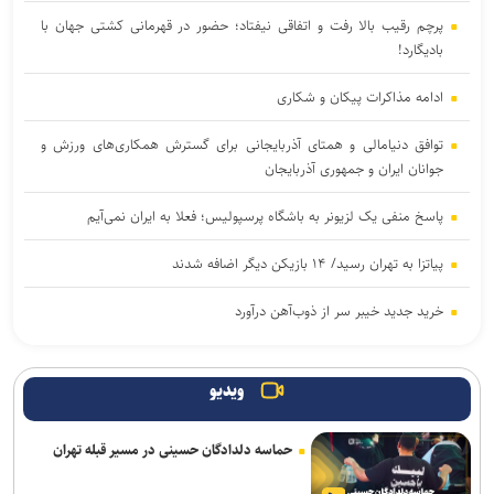
پرچم رقیب بالا رفت و اتفاقی نیفتاد؛ حضور در قهرمانی کشتی جهان با
بادیگارد!
ادامه مذاکرات پیکان و شکاری
توافق دنیامالی و همتای آذربایجانی برای گسترش همکاری‌های ورزش و
جوانان ایران و جمهوری آذربایجان
پاسخ منفی یک لزیونر به باشگاه پرسپولیس؛ فعلا به ایران نمی‌آیم
پیاتزا به تهران رسید/ ۱۴ بازیکن دیگر اضافه شدند
خرید جدید خیبر سر از ذوب‌آهن درآورد
پشت‌پرده بند فسخ قرارداد ۱۰۰ میلیونی استقلال و رضاییان
ویدیو
پایان شایعات در مورد جدایی؛ بیفوما در پرسپولیس ماندنی شد
حماسه دلدادگان حسینی در مسیر قبله تهران
موضع جدید نساجی درباره ایری و طاهری