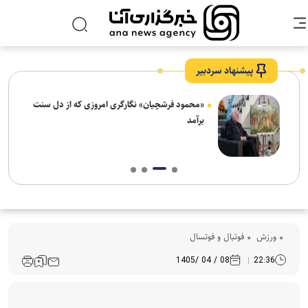
پیشنهاد سردبیر
ش‌های
«محمود فرشچیان» نگارگری امروزی که از دل سنت
ت
برآمد
ورزش
فوتبال و فوتسال
08 / 04 /1405
22:36