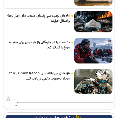
آدم‌های کوچک مرا برآشفته نمی‌کند
آمار عجیب ربیعی در تراکتور؛ مربی که فقط ۳ بازی سرمربی بود
ماده‌ای بومی، سپر پف‌زای صنعت برای مهار شعله
و انتقال حرارت
اعلام دستیاران نوری در صنعت‌نفت+عکس
وداع زودهنگام عالمیان با مسابقات گرند اسمش سوئد
۱۰ ماه انزوا در جنوبگان راز کار تیمی برای سفر به
مریخ را آشکار کرد
بازیکنان می‌توانند بازی Ghost Recon را تا ۲۲
مرداد به‌صورت دائمی دریافت کنند
بیش
تر