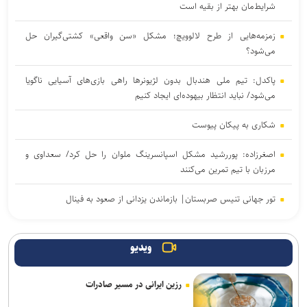
شرایط‌مان بهتر از بقیه است
زمزمه‌هایی از طرح لالوویچ؛ مشکل «سن واقعی» کشتی‌گیران حل
می‌شود؟
پاکدل: تیم ملی هندبال بدون لژیونرها راهی بازی‌های آسیایی ناگویا
می‌شود/ نباید انتظار بیهوده‌ای ایجاد کنیم
شکاری به پیکان پیوست
اصغرزاده: پوررشید مشکل اسپانسرینگ ملوان را حل کرد/ سعداوی و
مرزبان با تیم تمرین می‌کنند
تور جهانی تنیس صربستان| بازماندن یزدانی از صعود به فینال
انتصاب سرپرست جدید فدراسیون ورزش کارگری
ویدیو
تساوی پرسپولیس و آلومینیوم در دیدار دوستانه/ تیم تارتار بالاخره گل
خورد
رزین ایرانی در مسیر صادرات
واکنش باشگاه استقلال خوزستان به درگیری مدیرعامل و اعضای هیات