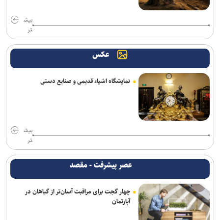
ملی‌پوشان ساحلی ایران در جمع برترین‌های والیبال آسیا
بیش
تر
حریفان تیم ملی بسکتبال در بازی‌های آسیایی ناگویا مشخص شدند
عکس
با وجود ساز‌های مخالف، قلعه نویی سرمربی ایران در جام ملت‌ها است/
جدایی الهویی و چند مربی دیگر از تیم ملی
نمایشگاه اشیاء قدیمی و صنایع دستی
برگزاری اولین جلسه نکونام و مدیرعامل تراکتور
تقوی: دفاع از حقوق والیبال ایران در آسیا منطقی است
فوری|ربیعی رفت؛ نکونام سرمربی تراکتور شد
بیش
تر
سرمربی پیشین تیم ملی سرمربی نفت و گاز در لیگ برتر شد؛ خوبیاری:
قیمت ملی‌پوشان به ۵ میلیارد رسیده است
عصر پیشرفت - مقصد
اسدی: پرسپولیس هنوز بازیکنان بزرگ کم دارد و با گل‌گهر قابل قیاس
چهار گجت برای مراقبت آسان‌تر از گیاهان در
نیست/ کار تارتار سخت‌تر از همیشه است
آپارتمان
تاجرنیا:علیه هچیکدام از مدیران سابق استقلال حرف نمی‌زنم/ کینه‌ورزی