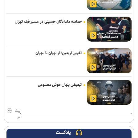
مدیره
اژدهاکش رسما پرسپولیسی شد
حماسه دلدادگان حسینی در مسیر قبله تهران
ادامه خریدهای خطیبی از تیم سابق/ نصیری به فجرسپاسی پیوست
بازگشت خلیفه و گودرزی به تمرینات آلومینیوم
آخرین اربعین؛ از تهران تا مهران
ناکامی نماینده ایران در مسابقات ورزش های خیابانی
بازی‌های سرخابی‌ها به شهرقدس رفت/ استقلال خوزستان به تهران
بازگشت
تبعیض پنهان هوش مصنوعی
تمدید قرارداد مربی ترک استقلال
آغاز اردوی تیم ملی بوکس برای ناگویا با حضور ۱۰ ملی‌پوش
بیش
تر
محمدی: مقابل استقلال لیگ را پرقدرت آغاز می‌کنیم/ امیدوارم با مس
شهربابک کمترین گل خورده لیگ را داشته باشیم
پادکست
مالک ایستا: تا آخر پیگیر پرونده اردلان هستیم/ قمی: هفت سال است که