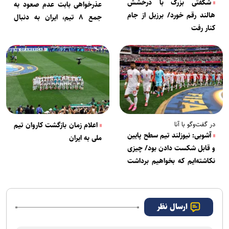
شگفتی بزرگ با درخشش
عذرخواهی بابت عدم صعود به
هالند رقم خورد/ برزیل از جام
جمع ۸ تیم، ایران به دنبال
کنار رفت
دستاوردسازی و استقبال!
در گفت‌وگو با آنا
اعلام زمان بازگشت کاروان تیم
آشوبی: نیوزلند تیم سطح پایین
ملی به ایران
و قابل شکست دادن بود/ چیزی
نکاشته‌ایم که بخواهیم برداشت
کنیم
ارسال نظر