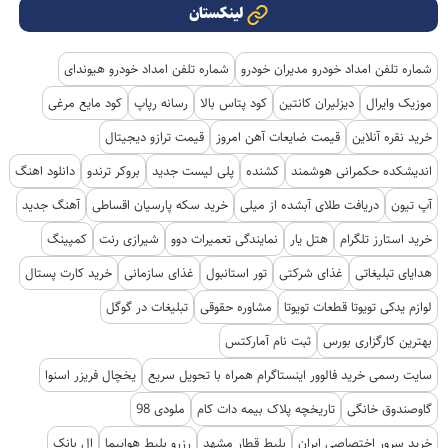
لینکستان
شماره تلفن امداد خودرو مدیران خودرو
شماره تلفن امداد خودرو هیوندای
موزیک وایرال
دیزلیران کانتین
کود پتاس بالا
رسانه رپاپ
کود مایع مرغی
خرید نقره آنلاین
قیمت ضایعات آهن امروز
قیمت ترازو دیجیتال
اندیشکده حکمرانی هوشمند
کشنده
پلی لیست جدید
بروکر ترندو
دانلود اهنگ
آپ تیون
دریافت طلای آبشده از میلی
خرید سکه پارسیان اقساطی
آهنگ جدید
خرید استارز تلگرام
هتل یار
نمایندگی تعمیرات دوو
شیرازی رنت
کمپینگ
هدایای تبلیغاتی
غذای شرکتی
تور استانبول
غذای سازمانی
خرید کارت پستال
لوازم یدکی تویوتا قطعات تویوتا
مشاوره حقوقی
تبلیغات در گوگل
بهترین کارگزاری بورس
ثبت نام آمارکتس
سایت رسمی خرید فالوور اینستاگرام همراه با تحویل سریع
یخچال فریزر اسنوا
گاوصندوق خانگی
تاریخچه پلاک بیمه دات کام
ملودی 98
خرید سرور اختصاصی ایران
بلیط قطار مشهد
رزرو بلیط هواپیما
ال بانک