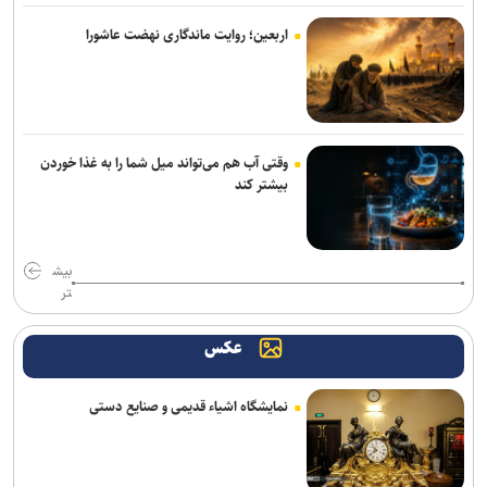
مقابله با اخلال در بازار
اربعین؛ روایت ماندگاری نهضت عاشورا
قدرت قلم برابر و حتی بیشتر از قدرت نظامی است/ رسانه، سنگر حقیقت
در عصر جنگ روایت‌ها
ورود ۱۲۵ اتوبوس تمام‌برقی به ناوگان حمل‌ونقل عمومی تهران تا شهریورماه
وقتی آب هم می‌تواند میل شما را به غذا خوردن
بیشتر کند
رسانه‌ها شریکی راهبردی برای کاهش تصادفات و ارتقای ایمنی جاده‌ها
هستند
کارسوق‌ها گامی در تحقق الگوی تربیتی سمپاد و شعار «هر نیاز کشور، یک
بیش
سمپادی آماده اثرگذاری»
تر
تقدیر رئیس جمعیت هلال‌احمر از «روایت‌گران ایثار» به مناسبت روز
عکس
خبرنگار
حسینیه قوجان؛ تماشاخانه حافظه ایرانی+ تصاویر
نمایشگاه اشیاء قدیمی و صنایع دستی
فراخوان شصت‌وچهارمین جایزه البرز دانش‌آموزی منتشر شد/ تقدیر از ۶۴
دانش‌آموز برتر کشور