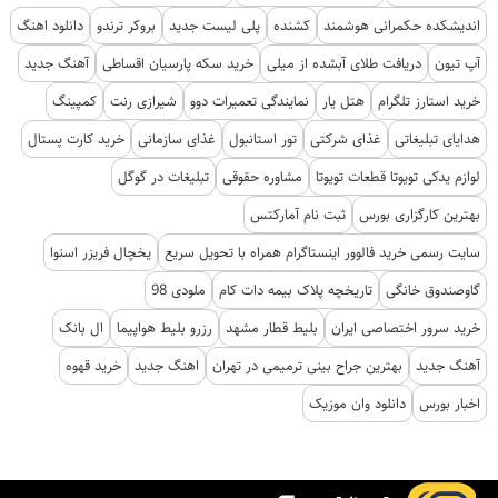
اندیشکده حکمرانی هوشمند
کشنده
پلی لیست جدید
بروکر ترندو
دانلود اهنگ
آپ تیون
دریافت طلای آبشده از میلی
خرید سکه پارسیان اقساطی
آهنگ جدید
خرید استارز تلگرام
هتل یار
نمایندگی تعمیرات دوو
شیرازی رنت
کمپینگ
هدایای تبلیغاتی
غذای شرکتی
تور استانبول
غذای سازمانی
خرید کارت پستال
لوازم یدکی تویوتا قطعات تویوتا
مشاوره حقوقی
تبلیغات در گوگل
بهترین کارگزاری بورس
ثبت نام آمارکتس
سایت رسمی خرید فالوور اینستاگرام همراه با تحویل سریع
یخچال فریزر اسنوا
گاوصندوق خانگی
تاریخچه پلاک بیمه دات کام
ملودی 98
خرید سرور اختصاصی ایران
بلیط قطار مشهد
رزرو بلیط هواپیما
ال بانک
آهنگ جدید
بهترین جراح بینی ترمیمی در تهران
اهنگ جدید
خرید قهوه
اخبار بورس
دانلود وان موزیک