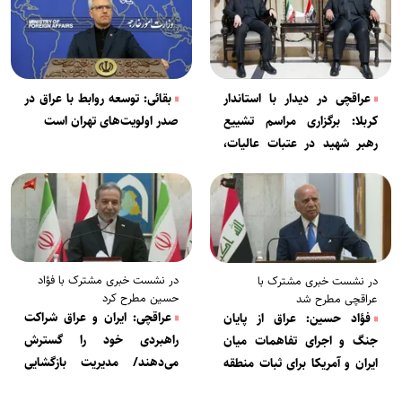
عراقچی در دیدار با استاندار
بقائی: توسعه روابط با عراق در
کربلا: برگزاری مراسم تشییع
صدر اولویت‌های تهران است
رهبر شهید در عتبات عالیات،
برکات فراوانی برای عراق به
همراه دارد
در نشست خبری مشترک با فؤاد
در نشست خبری مشترک با
حسین مطرح کرد
عراقچی مطرح شد
عراقچی: ایران و عراق شراکت
فؤاد حسین: عراق از پایان
راهبردی خود را گسترش
جنگ و اجرای تفاهمات میان
می‌دهند/ مدیریت بازگشایی
ایران و آمریکا برای ثبات منطقه
تنگه هرمز بر عهده جمهوری
حمایت می‌کند