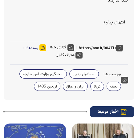
صدا ندارد».
انتهای پیام/
گزارش خطا
پسندها :
۰
اشتراک گذاری
برچسب ها:
اسماعیل بقایی
سخنگوی وزارت امور خارجه
نجف
کربلا
ایران و عراق
اربعین 1405
اخبار مرتبط