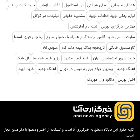
هدایای تبلیغاتی
غذای شرکتی
تور استانبول
غذای سازمانی
خرید کارت پستال
لوازم یدکی تویوتا قطعات تویوتا
مشاوره حقوقی
تبلیغات در گوگل
بهترین کارگزاری بورس
ثبت نام آمارکتس
سایت رسمی خرید فالوور اینستاگرام همراه با تحویل سریع
یخچال فریزر اسنوا
گاوصندوق خانگی
تاریخچه پلاک بیمه دات کام
ملودی 98
خرید سرور اختصاصی ایران
بلیط قطار مشهد
رزرو بلیط هواپیما
ال بانک
آهنگ جدید
بهترین جراح بینی ترمیمی در تهران
اهنگ جدید
خرید قهوه
اخبار بورس
دانلود وان موزیک
کلیه حقوق این پایگاه متعلق به خبرگزاری آنا است و استفاده از اخبار و محتوا با ذکر منبع مجاز
است.