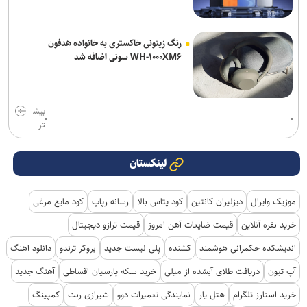
رنگ زیتونی خاکستری به خانواده هدفون
WH-۱۰۰۰XM۶ سونی اضافه شد
بیش
تر
لینکستان
موزیک وایرال
دیزلیران کانتین
کود پتاس بالا
رسانه رپاپ
کود مایع مرغی
خرید نقره آنلاین
قیمت ضایعات آهن امروز
قیمت ترازو دیجیتال
اندیشکده حکمرانی هوشمند
کشنده
پلی لیست جدید
بروکر ترندو
دانلود اهنگ
آپ تیون
دریافت طلای آبشده از میلی
خرید سکه پارسیان اقساطی
آهنگ جدید
خرید استارز تلگرام
هتل یار
نمایندگی تعمیرات دوو
شیرازی رنت
کمپینگ