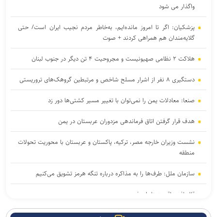
واگذار می شود
پزشکیان: اگر تا امروز مانده‌ایم، به‌خاطر مردم نجیب ایران است/ حتی
گلایه‌مندان هم همراهی کردند + صوت
هلاکت ۲ نظامی صهیونیست و مجروحیت ۴ تن دیگر در جنوب لبنان
دستگیری ۸ نفر از اشرار مسلح شاخص و مرتبطین گروهک‌های تروریستی
صنعا: معادلات یمن را نمی‌توان با تغییر مسیر کشتی‌ها دور زد
هدف قرار گرفتن اتاق‌ فرماندهی مزدوران عربستان در یمن
نشست وزیران خارجه مصر، ترکیه، پاکستان و عربستان با محوریت تحولات
منطقه
سازمان ملل: طرف‌ها را به مذاکره درباره تنگه هرمز تشویق می‌کنیم
قالیباف: واقعیت‌ها را بپذیرید
رایزنی عراقچی و همتای موریتانی خود درباره تحولات منطقه