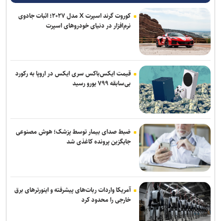
تسلیحاتی آمریکا را صادر کرد
کوروت گرند اسپرت X مدل ۲۰۲۷؛ اثبات جادوی
نرم‌افزار در دنیای خودروهای اسپرت
نظرسنجی رویترز: آمریکایی‌ها نگران پیامد‌های جنگ با ایران و افزایش
قیمت سوخت هستند
قیمت ایکس‌باکس سری ایکس در اروپا به رکورد
بی‌سابقه ۷۹۹ یورو رسید
ضبط صدای بیمار توسط پزشک؛ هوش مصنوعی
جایگزین پرونده کاغذی شد
آمریکا واردات ربات‌های پیشرفته و اینورترهای برق
خارجی را محدود کرد