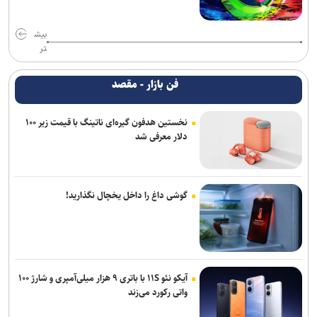
بیش
تر
فن بازار - مقصد
نخستین هدفون گیره‌ای ناتینگ با قیمت زیر ۱۰۰
دلار معرفی شد
گوشی داغ را داخل یخچال نگذارید!
آیکو نئو ۱۱S با باتری ۹ هزار میلی‌آمپری و شارژ ۱۰۰
واتی رکورد می‌زند