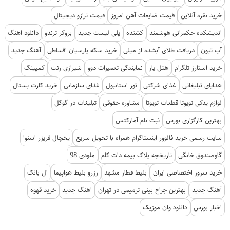
خرید نقره آنلاین
قیمت ضایعات آهن امروز
قیمت ترازو دیجیتال
اندیشکده حکمرانی هوشمند
کشنده
پلی لیست جدید
بروکر ترندو
دانلود اهنگ
آپ تیون
دریافت طلای آبشده از میلی
خرید سکه پارسیان اقساطی
آهنگ جدید
خرید استارز تلگرام
هتل یار
نمایندگی تعمیرات دوو
شیرازی رنت
کمپینگ
هدایای تبلیغاتی
غذای شرکتی
تور استانبول
غذای سازمانی
خرید کارت پستال
لوازم یدکی تویوتا قطعات تویوتا
مشاوره حقوقی
تبلیغات در گوگل
بهترین کارگزاری بورس
ثبت نام آمارکتس
سایت رسمی خرید فالوور اینستاگرام همراه با تحویل سریع
یخچال فریزر اسنوا
گاوصندوق خانگی
تاریخچه پلاک بیمه دات کام
ملودی 98
خرید سرور اختصاصی ایران
بلیط قطار مشهد
رزرو بلیط هواپیما
ال بانک
آهنگ جدید
بهترین جراح بینی ترمیمی در تهران
اهنگ جدید
خرید قهوه
اخبار بورس
دانلود وان موزیک