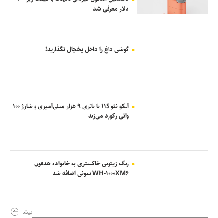
دلار معرفی شد
گوشی داغ را داخل یخچال نگذارید!
آیکو نئو ۱۱S با باتری ۹ هزار میلی‌آمپری و شارژ ۱۰۰
واتی رکورد می‌زند
رنگ زیتونی خاکستری به خانواده هدفون
WH-۱۰۰۰XM۶ سونی اضافه شد
بیش