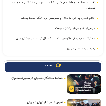
تغییر ساختار در معاونت ورزشی باشگاه پرسپولیس؛ تشکیل سه مدیریت
مستقل
اعلام شماره پیراهن بازیکنان پرسپولیس برای لیگ بیست‌وششم
عیسی‌لو به چادرملو اردکان پیوست
مسابقات دوومیدانی بلاروس| کسب ۶ مدال توسط ملی‌پوشان ایران
رحیمی به شمس آذر پیوست
دروازه‌بان‌های سابق پرسپولیس و تراکتور به شمس آذر پیوستند
ویدیو
صنعت نفت مهاجم مس شهر بابک را جذب کرد
حماسه دلدادگان حسینی در مسیر قبله تهران
برتری استقلال مقابل همنام اهوازی در دیدار تدارکاتی
اضافه شدن بازیکنان امید پرسپولیس به تمرینات تیم بزرگسالان
هزاریان: امیدواریم تا قبل از شروع لیگ پنجره استقلال خوزستان باز شود
آخرین اربعین؛ از تهران تا مهران