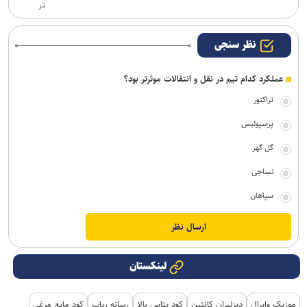
تر
نظر سنجی
عملکرد کدام تیم در نقل و انتقالات موثرتر بود؟
تراکتور
پرسپولیس
گل گهر
نساجی
سپاهان
لینکستان
موزیک وایرال
دیزلیران کانتین
کود پتاس بالا
رسانه رپاپ
کود مایع مرغی