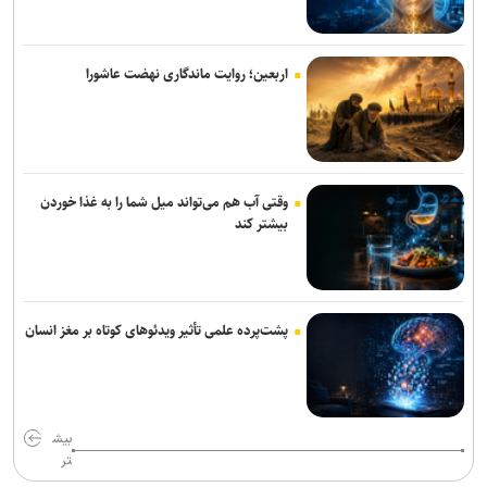
مس رفسنجان منتظر رأی CAS/ آغاز تمرینات نارنجی پوشان از هفته آینده
اربعین؛ روایت ماندگاری نهضت عاشورا
عالمی دستیار الهامی در پیکان شد
خانلرخانی: پاداش تکواندوکاران با تلاشی می‌کنند همخوانی ندارد/ سلیمی:
کار اصلی من برای ناگویا از دو تورنمنت بعد آغاز می‌شود/ برخورداری: قانون
سرباز قهرمان کمک خوبی است+فیلم
وقتی آب هم می‌تواند میل شما را به غذا خوردن
بیشتر کند
فریدونی: دلیل بسته ماندن پنجره استقلال ۴ فسخ غیر موجه در دو سال
بوده است/ تاجرنیا دوست دارد خودش را تبرئه کند
دنیامالی: امنیت آذربایجان، امنیت ایران است/ تفاهم نامه ای میان وزاری
ورزش دو کشور به امضا خواهد رسید
پشت‌پرده علمی تأثیر ویدئو‌های کوتاه بر مغز انسان
نعمت‌پور بعد از قبول مسئولیت سپاهان در لیگ برتر فرنگی: اولویت‌مان
در سال اول قهرمانی نیست
بیش
تهیدست به صنعت نفت پیوست
تر