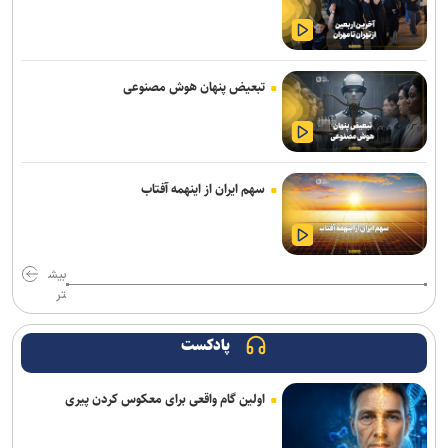
علیرضا ملکی خیبری شد
تاجدار و صادقی دستیاران جدید الهامی در پیکان
تبعیض پنهان هوش مصنوعی
دانایی دوباره خیبری شد
تناقض در بودجه باشگاه سپاهان؛ رشد ۲۵ درصدی یا کاهش چشم‌گیر
بودجه فوتبال؟
سهم ایران از اینهمه آفتاب
فلاح به صنعت نفت پیوست
مدیرعامل پرسپولیس سفیر افتخاری چوگان شد
بیش
مدال طلای زارعی در بلاروس/ دومین رکوردشکنی دونده ایران در آستانه
تر
بازی‌های آسیایی
پادکست
باختر: انتقال قرضی بازیکن بدون ثبت قرارداد تخلف است/ استقلال با
مجازاتی مواجه نخواهد شد
اولین گام واقعی برای معکوس کردن پیری
ماجرای پیشنهاد سهراب بختیاری زاده به سردار آزمون چیست؟/ وعده
پوچی که به سرمربی استقلال داده شد