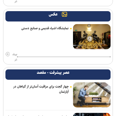
تر
کشف سلاح و مهمات غیرمجاز در منزل مرد عتیقه‌فروش
عکس
پایان کار باند قاپ‌زنی در شرق تهران؛ ۳۵ مالباخته شناسایی شدند
باند سارقان منازل در شرق تهران متلاشی شد؛ اعتراف به ۹ فقره سرقت
نمایشگاه اشیاء قدیمی و صنایع دستی
سردار رادان انتصاب محسن رضایی به دبیری شورای عالی امنیت ملی را
تبریک گفت
رشد ارزش صادرات مکمل‌های ایرانی به ۲.۸ میلیون دلار
بیش
تر
تأمین دارو تابع منافع یک بنگاه خاص نیست؛ معیار سازمان غذا و دارو
سلامت و دسترسی پایدار بیماران است
عصر پیشرفت - مقصد
اضافه شدن یک میلیون و ۵۰۰ هزار مترمربع فضای ورزشی به مدارس
چهار گجت برای مراقبت آسان‌تر از گیاهان در
کشور
آپارتمان
افزایش ظرفیت مراکز ماده ۱۶باید با نیازسنجی و استاندارد‌های درمانی
همراه باشد
آغاز عملیات اجرایی ۳ هزار پروژه ورزشی در قالب طرح میدان همدلی