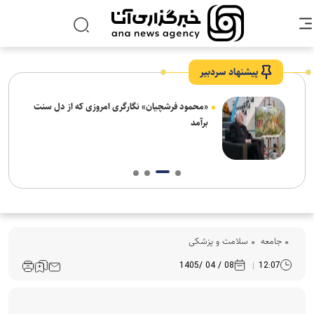
پیشنهاد سردبیر
ش‌های
«محمود فرشچیان» نگارگری امروزی که از دل سنت
ت
برآمد
جامعه
سلامت و پزشکی
08 / 04 /1405
12:07