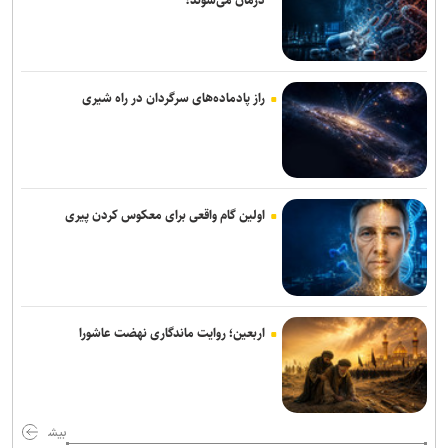
درمان می‌شوند؟
توسعه‌یافتگی باید از کودکستان و دبستان آغاز شود/ کاهش سن یادگیری
نیازمند آموزش متناسب با سن کودکان است
آتش‌سوزی در کارخانه تولید فندک در نصیرآباد یک کشته و ۵ مصدوم برجا
راز پادماده‌های سرگردان در راه شیری
گذاشت + فیلم
کاظمی: نزدیک به ۶ هزار فضای ورزشی در سال گذشته و امسال ایجاد
شده است / اماکن ورزشی آموزش و پرورش نباید حتی یک لحظه بدون
دانش‌آموز و مردم باشد
اولین گام واقعی برای معکوس کردن پیری
بخشی از کمبود معلم با حق‌التدریس و به‌کارگیری بازنشستگان جبران
می‌شود
هشدار پلیس فتا؛ جلوگیری از فریز تراست‌ولت تله کلاهبرداران است
اربعین؛ روایت ماندگاری نهضت عاشورا
پیام رئیس سازمان قضایی نیرو‌های مسلح خطاب به دبیر جدید شورای
عالی امنیت ملی
همکاری ایران و کشورهای آسیایی برای توسعه پژوهش‌های سلامت و بیمه
بیش