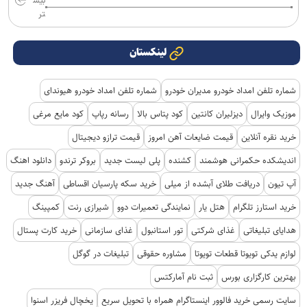
بیش
تر
لینکستان
شماره تلفن امداد خودرو مدیران خودرو
شماره تلفن امداد خودرو هیوندای
موزیک وایرال
دیزلیران کانتین
کود پتاس بالا
رسانه رپاپ
کود مایع مرغی
خرید نقره آنلاین
قیمت ضایعات آهن امروز
قیمت ترازو دیجیتال
اندیشکده حکمرانی هوشمند
کشنده
پلی لیست جدید
بروکر ترندو
دانلود اهنگ
آپ تیون
دریافت طلای آبشده از میلی
خرید سکه پارسیان اقساطی
آهنگ جدید
خرید استارز تلگرام
هتل یار
نمایندگی تعمیرات دوو
شیرازی رنت
کمپینگ
هدایای تبلیغاتی
غذای شرکتی
تور استانبول
غذای سازمانی
خرید کارت پستال
لوازم یدکی تویوتا قطعات تویوتا
مشاوره حقوقی
تبلیغات در گوگل
بهترین کارگزاری بورس
ثبت نام آمارکتس
سایت رسمی خرید فالوور اینستاگرام همراه با تحویل سریع
یخچال فریزر اسنوا