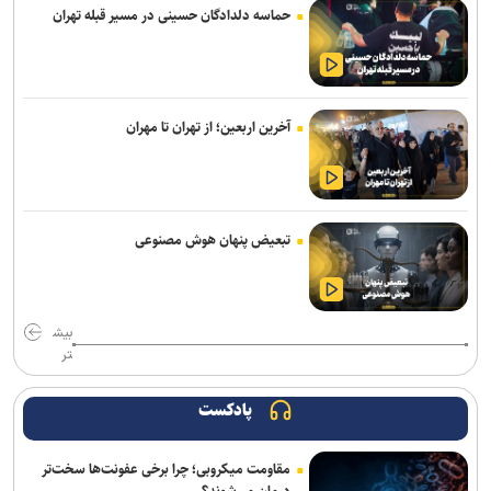
سخنگوی پلیس: نفر اصلی دخیل در قتل حمیدرضا رجب‌زاده دستگیر شد
حماسه دلدادگان حسینی در مسیر قبله تهران
۳ ﺗﺼﻔﻴﻪ‌ﺧﺎﻧﻪ‌ تهران تا پایان تابستان تکمیل و به بهره‌برداری می‌رسند
پایان شایعات؛ مدارس در مهرماه حضوری است/ ۱.۸ میلیون دانش‌آموز در
آزمون‌های نهایی
آخرین اربعین؛ از تهران تا مهران
سی و نهمین اجلاس رؤسای آموزش و پرورش کشور با محوریت «حماسه
همدلی برای ایران» برگزار می‌شود
تدوین «رهنمود‌های غذایی کودکان و نوجوانان» برای نخستین بار در کشور
تبعیض پنهان هوش مصنوعی
دستگیری متهم متواری مخل نظام ارزی کشور در پیرانشهر
فاز سوم کدینگ تجهیزات پزشکی کلید خورد
بیش
تر
ورود ۱۲۵ اتوبوس تمام‌برقی به ناوگان حمل‌ونقل عمومی تهران تا شهریورماه
پادکست
۱۰ بزرگراه و ۶ ورودی تهران زیر ذره‌بین قرارگاه سیمای منظر
مقاومت میکروبی؛ چرا برخی عفونت‌ها سخت‌تر
چمران: امکان خروج پادگان‌ها از تهران وجود دارد+ فیلم