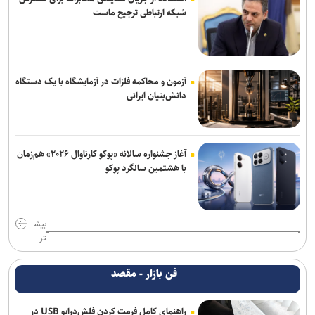
شبکه ارتباطی ترجیح ماست
آزمون و محاکمه فلزات در آزمایشگاه با یک دستگاه
دانش‌بنیان ایرانی
آغاز جشنواره سالانه «پوکو کارناوال ۲۰۲۶» هم‌زمان
با هشتمین سالگرد پوکو
بیش
تر
فن بازار - مقصد
راهنمای کامل فرمت کردن فلش‌درایو USB در