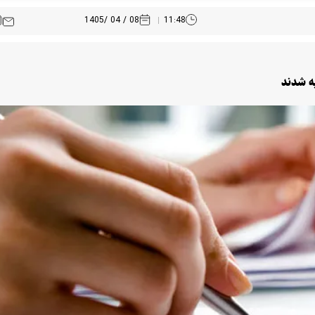
08 / 04 /1405
11:48
یه شدند