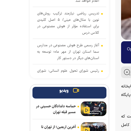
اعلام خواهد شد
تدریس ریاضی نیازمند ترکیب روش‌های
نوین با مثال‌های عینی/ ۵ اصل کلیدی
برای استفاده مؤثر از هوش مصنوعی در
کلاس درس
آغاز رسمی طرح هوش مصنوعی در مدارس
(EZB) و دو مجله از دانشکده علوم اجتماعی در Open
سما استان تهران از مهر ماه؛ توسعه به
استان‌های دیگر در دستور کار
رئیس شورای تحول علوم انسانی: شورای
تحول ظرفیت مکمل وزارت علوم برای
شتاب‌بخشی به تحول در آموزش عالی
بخانه
است
ویدیو
 پایگاه
کشورهای نوظهور در کمین صندلی‌های
حماسه دلدادگان حسینی در
ایران/ اگر کرسی‌های بین‌المللی را خالی
مسیر قبله تهران
بگذاریم، جایگزین می‌شویم
ست که
ن کامل
آخرین اربعین؛ از تهران تا
اعلام نتایج اولیه آزمون ارشد ۱۴۰۵ تا اواخر