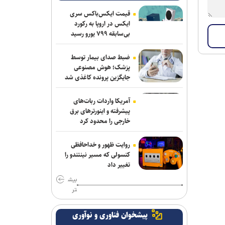
قیمت ایکس‌باکس سری
ایکس در اروپا به رکورد
بی‌سابقه ۷۹۹ یورو رسید
ضبط صدای بیمار توسط
پزشک؛ هوش مصنوعی
جایگزین پرونده کاغذی شد
آمریکا واردات ربات‌های
پیشرفته و اینورترهای برق
خارجی را محدود کرد
روایت ظهور و خداحافظی
کنسولی که مسیر نینتندو را
تغییر داد
بیش
تر
پیشخوان فناوری و نوآوری