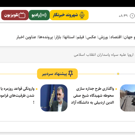
شهروند خبرنگار
رادیو
تلویزیون
۰۸:۴۹
 جهان
اقتصاد
ورزش
عکس
فیلم
استانها
بازار
پرونده‌ها
عناوین اخبار
اروپا علیه سپاه پاسداران انقلاب اسلامی
پیشنهاد سردبیر
واگذاری طرح جداره سازی
وارونگی قواعد روزمره یا
محوطه شهیدگاه شیخ صفی
شدن ظرفیت‌های فرامو
الدین اردبیلی به دانشگاه آزاد
!
مشکین شهر