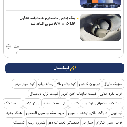
رنگ زیتونی خاکستری به خانواده هدفون
WH-۱۰۰۰XM۶ سونی اضافه شد
بیش
تر
لینکستان
موزیک وایرال
دیزلیران کانتین
کود پتاس بالا
رسانه رپاپ
کود مایع مرغی
خرید نقره آنلاین
قیمت ضایعات آهن امروز
قیمت ترازو دیجیتال
اندیشکده حکمرانی هوشمند
کشنده
پلی لیست جدید
بروکر ترندو
دانلود اهنگ
آپ تیون
دریافت طلای آبشده از میلی
خرید سکه پارسیان اقساطی
آهنگ جدید
خرید استارز تلگرام
هتل یار
نمایندگی تعمیرات دوو
شیرازی رنت
کمپینگ