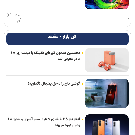
بیش
تر
فن بازار - مقصد
نخستین هدفون گیره‌ای ناتینگ با قیمت زیر ۱۰۰
دلار معرفی شد
گوشی داغ را داخل یخچال نگذارید!
آیکو نئو ۱۱S با باتری ۹ هزار میلی‌آمپری و شارژ ۱۰۰
واتی رکورد می‌زند