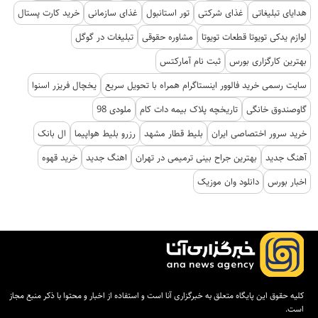
هدایای تبلیغاتی
غذای شرکتی
تور استانبول
غذای سازمانی
خرید کارت پستال
لوازم یدکی تویوتا قطعات تویوتا
مشاوره حقوقی
تبلیغات در گوگل
بهترین کارگزاری بورس
ثبت نام آمارکتس
سایت رسمی خرید فالوور اینستاگرام همراه با تحویل سریع
یخچال فریزر اسنوا
گاوصندوق خانگی
تاریخچه پلاک بیمه دات کام
ملودی 98
خرید سرور اختصاصی ایران
بلیط قطار مشهد
رزرو بلیط هواپیما
ال بانک
آهنگ جدید
بهترین جراح بینی ترمیمی در تهران
اهنگ جدید
خرید قهوه
اخبار بورس
دانلود وان موزیک
کلیه حقوق این پایگاه متعلق به خبرگزاری آنا است و استفاده از اخبار و محتوا با ذکر منبع مجاز
است.