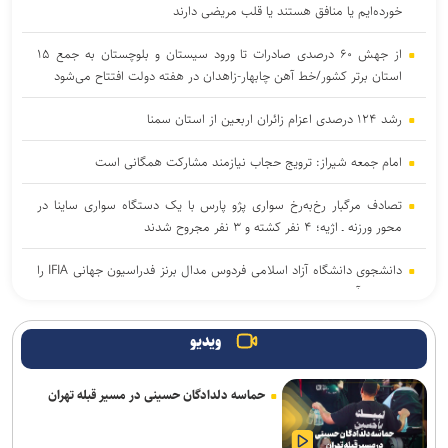
خورده‌ایم یا منافق هستند یا قلب مریضی دارند
از جهش ۶۰ درصدی صادرات تا ورود سیستان و بلوچستان به جمع ۱۵
استان برتر کشور/خط آهن چابهار-زاهدان در هفته دولت افتتاح می‌شود
رشد ۱۲۴ درصدی اعزام زائران اربعین از استان سمنا
امام جمعه شیراز: ترویج حجاب نیازمند مشارکت همگانی است
تصادف مرگبار رخ‌به‌رخ سواری پژو پارس با یک دستگاه سواری ساینا در
محور ورزنه ـ اژیه؛ ۴ نفر کشته و ۳ نفر مجروح شدند
دانشجوی دانشگاه آزاد اسلامی فردوس مدال برنز فدراسیون جهانی IFIA را
به‌دست آورد
مهار آتش‌سوزی مراتع هامپوئیل مراغه با تلاش نیروهای امدادی
ویدیو
تعجب می‌کنم از برخی افراد نابخرد در داخل که هنوز می‌گویند با آمریکا
حماسه دلدادگان حسینی در مسیر قبله تهران
بسازید!
آمریکا در منطقه با بن‌بست راهبردی مواجه شده است/خدمت به مردم و