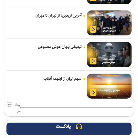
صرفه‌جویی در مصرف انرژی
آخرین اربعین؛ از تهران تا مهران
امام جمعه اهواز: دشمن دنبال شکستن اجماع میان مردم و مسئولان
است
امام جمعه کرمانشاه: مراسم رحلت پیامبر(ص) و شهادت ائمه اطهار(ع)
باشکوه برگزار شود
تبعیض پنهان هوش مصنوعی
مسئولان در مذاکرات رهنمود‌های رهبر معظم انقلاب را مدنظر قرار دهند
نمی‌توان به دشمن اعتماد کرد؛ نقض مکرر تفاهم‌نامه این را ثابت کرد
سهم ایران از اینهمه آفتاب
ملت ایران هیچ‌گاه مرعوب تهدید‌های دشمن نخواهد شد
جاده چالوس یکطرفه شد
بیش
تر
امام‌ جمعه کرج: خبرنگاری یک رسالت است، نه صرفاً یک شغل/انتقاد از
کوتاهی در اجرای قانون عفاف و حجاب
پادکست