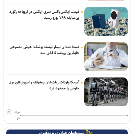
قیمت ایکس‌باکس سری ایکس در اروپا به رکورد
بی‌سابقه ۷۹۹ یورو رسید
ضبط صدای بیمار توسط پزشک؛ هوش مصنوعی
جایگزین پرونده کاغذی شد
آمریکا واردات ربات‌های پیشرفته و اینورترهای برق
خارجی را محدود کرد
بیش
تر
پیشخوان فناوری و نوآوری