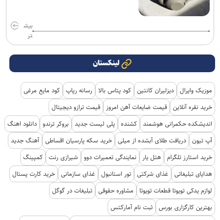
بیش
تر
لینکستان
موزیک وایرال
دیزلیران کانتین
کود پتاس بالا
رسانه رپاپ
کود مایع مرغی
خرید نقره آنلاین
قیمت ضایعات آهن امروز
قیمت ترازو دیجیتال
اندیشکده حکمرانی هوشمند
کشنده
پلی لیست جدید
بروکر ترندو
دانلود اهنگ
آپ تیون
دریافت طلای آبشده از میلی
خرید سکه پارسیان اقساطی
آهنگ جدید
خرید استارز تلگرام
هتل یار
نمایندگی تعمیرات دوو
شیرازی رنت
کمپینگ
هدایای تبلیغاتی
غذای شرکتی
تور استانبول
غذای سازمانی
خرید کارت پستال
لوازم یدکی تویوتا قطعات تویوتا
مشاوره حقوقی
تبلیغات در گوگل
بهترین کارگزاری بورس
ثبت نام آمارکتس