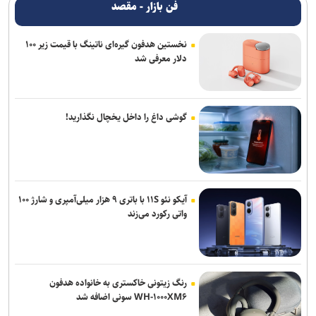
فن بازار - مقصد
نخستین هدفون گیره‌ای ناتینگ با قیمت زیر ۱۰۰
دلار معرفی شد
گوشی داغ را داخل یخچال نگذارید!
آیکو نئو ۱۱S با باتری ۹ هزار میلی‌آمپری و شارژ ۱۰۰
واتی رکورد می‌زند
رنگ زیتونی خاکستری به خانواده هدفون
WH-۱۰۰۰XM۶ سونی اضافه شد