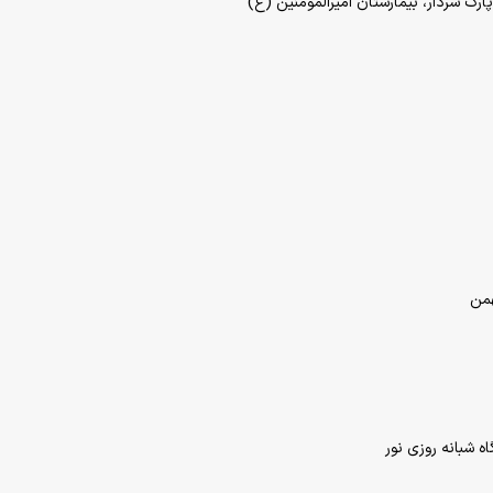
رک سردار، بیمارستان امیرالمومنین (ع)
ه شبانه روزی نور