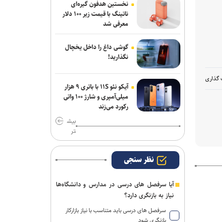
نخستین هدفون گیره‌ای
معدنی مبتنی بر هوش مصنوعی
ناتینگ با قیمت زیر ۱۰۰ دلار
معرفی شد
اعلام زمان فرآیند اسکان تابستانه
دانشجویان علوم پزشکی شهیدبهشتی
گوشی داغ را داخل یخچال
نگذارید!
روز خبرنگار ایرانی و جنگ روایت با ترامپ
 گذاری
نصراللهی: خبرنگاران در کنار طرح مشکلات
آیکو نئو ۱۱S با باتری ۹ هزار
مردم، راه‌حل‌ها و توفیقات را هم روایت
میلی‌آمپری و شارژ ۱۰۰ واتی
رکورد می‌زند
کنند
بیش
تر
نظر سنجی
آیا سرفصل های درسی در مدارس و دانشگاه‌ها
نیاز به بازنگری دارد؟
سرفصل های درسی باید متناسب با نیاز بازارکار
بازنگری شود