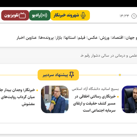
شهروند خبرنگار
رادیو
تلویزیون
۱۴:۳۴
 جهان
اقتصاد
ورزش
عکس
فیلم
استانها
بازار
پرونده‌ها
عناوین اخبار
لمی و درمانی در سالی دشوار رقم خورد
پیشنهاد سردبیر
بسیج اساتید دانشگاه آزاد اسلامی
خبرنگار؛ وجدان بیدار جا
در پیام روز خبرنگار:
خبرنگاری رسالتی اخلاقی در
میان گرداب روایت‌های
مسیر کشف حقیقت و ارتقای
مغشوش
سرمایه اجتماعی است