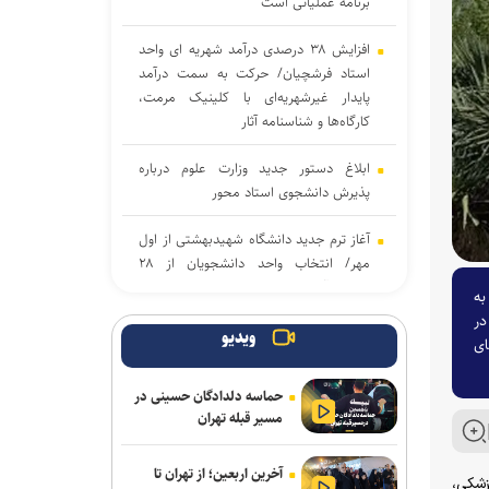
برنامه عملیاتی است
افزایش ۳۸ درصدی درآمد شهریه ای واحد
استاد فرشچیان/ حرکت به سمت درآمد
پایدار غیرشهریه‌ای با کلینیک مرمت،
کارگاه‌ها و شناسنامه آثار
ابلاغ دستور جدید وزارت علوم درباره
پذیرش دانشجوی استاد محور
آغاز ترم جدید دانشگاه شهیدبهشتی از اول
مهر/ انتخاب واحد دانشجویان از ۲۸
شهریور آغاز می‌شود
به
در
تربیت در کنار تعلیم؛ ضرورت تقویت
ویدیو
ای
جهت‌گیری الهی و فرهنگی در آموزش
تخصصی دانشگاه‌ها
حماسه دلدادگان حسینی در
مسیر قبله تهران
آغاز انتخاب واحد ترم تحصیلی جدید
دانشگاه آزاد اسلامی از ۲۴ مرداد
آخرین اربعین؛ از تهران تا
زشکی،