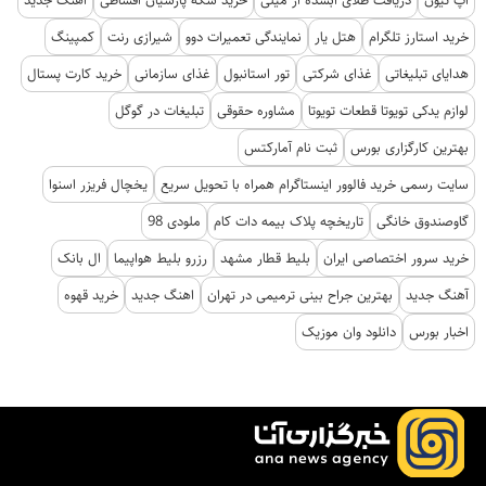
خرید استارز تلگرام
هتل یار
نمایندگی تعمیرات دوو
شیرازی رنت
کمپینگ
هدایای تبلیغاتی
غذای شرکتی
تور استانبول
غذای سازمانی
خرید کارت پستال
لوازم یدکی تویوتا قطعات تویوتا
مشاوره حقوقی
تبلیغات در گوگل
بهترین کارگزاری بورس
ثبت نام آمارکتس
سایت رسمی خرید فالوور اینستاگرام همراه با تحویل سریع
یخچال فریزر اسنوا
گاوصندوق خانگی
تاریخچه پلاک بیمه دات کام
ملودی 98
خرید سرور اختصاصی ایران
بلیط قطار مشهد
رزرو بلیط هواپیما
ال بانک
آهنگ جدید
بهترین جراح بینی ترمیمی در تهران
اهنگ جدید
خرید قهوه
اخبار بورس
دانلود وان موزیک