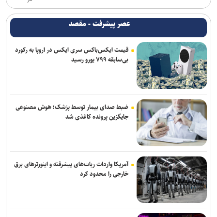
عصر پیشرفت - مقصد
قیمت ایکس‌باکس سری ایکس در اروپا به رکورد
بی‌سابقه ۷۹۹ یورو رسید
ضبط صدای بیمار توسط پزشک؛ هوش مصنوعی
جایگزین پرونده کاغذی شد
آمریکا واردات ربات‌های پیشرفته و اینورترهای برق
خارجی را محدود کرد