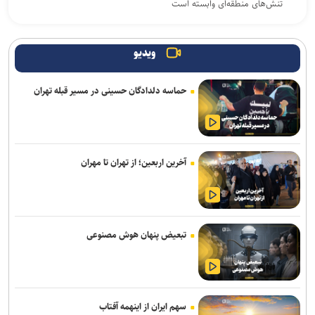
تنش‌های منطقه‌ای وابسته است
دیپلماسی همسایگی در تراز عالی؛ میزبانی سفارت ایران در اسلام‌آباد از ۶
وزیر کابینه پاکستان
ویدیو
دو پیش‌شرط توسعه پالایشگاه‌های کوچک‌مقیاس/ راز کلید گذار از صنعت
حماسه دلدادگان حسینی در مسیر قبله تهران
پالایش سنتی به صنایع پیشرفته انرژی چیست؟
ترافیک روان در محور‌های منتهی به مرز‌های اربعین / تردد روان در
محور‌های شمالی کشور
آخرین اربعین؛ از تهران تا مهران
رگبار و رعدوبرق موقت در برخی نقاط مازندران و ارتفاعات البرز مرکزی
صدور هشدار زرد در برخی نقاط استان / تهرانی‌ها امروز منتظر وزش باد و
آسمان نیمه‌ابری باشند
تبعیض پنهان هوش مصنوعی
اتصال سامانه‌های وزارت جهادکشاورزی و نیرو برای مدیریت هوشمند
بهره‌برداری بهینه آب
دانشگاه ورود کند؛ فرونشست زمین هشدار علمی برای زیرساخت
سهم ایران از اینهمه آفتاب