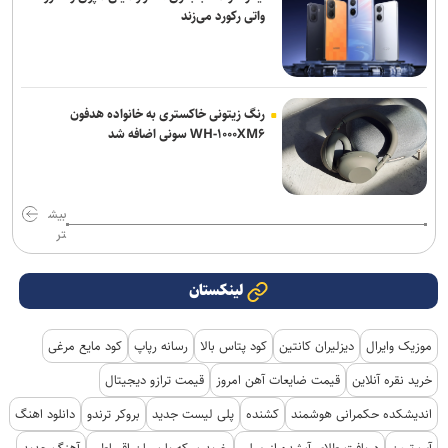
واتی رکورد می‌زند
رنگ زیتونی خاکستری به خانواده هدفون
WH-۱۰۰۰XM۶ سونی اضافه شد
بیش
تر
لینکستان
موزیک وایرال
دیزلیران کانتین
کود پتاس بالا
رسانه رپاپ
کود مایع مرغی
خرید نقره آنلاین
قیمت ضایعات آهن امروز
قیمت ترازو دیجیتال
اندیشکده حکمرانی هوشمند
کشنده
پلی لیست جدید
بروکر ترندو
دانلود اهنگ
آپ تیون
دریافت طلای آبشده از میلی
خرید سکه پارسیان اقساطی
آهنگ جدید