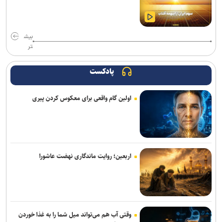
از اقتدار علمی تا اقتدار اقتصادی؛ تولید فناورانه شرط عبور اقتصاد ایران از
چرخه رانت و واردات‌محوری
بیش
ظرفیت ریلی برای بازگشت زائران اربعین افزایش یافت
تر
روند تولید و توزیع سوخت با وجود آسیب به زیرساخت‌ها ادامه دارد
پادکست
اثرات جنگ بر منابع آبزی دریایی جنوب کشور پس از اتمام جنگ آغاز
می‌شود
اولین گام واقعی برای معکوس کردن پیری
شارژ مرحله جدید کالابرگ از امروز برای سه دهک نخست
از ابتدای اجرای طرح مهتاب ۱۹۴ هزار انشعاب غیر مجاز از شبکه برق
جمع آوری شد
اربعین؛ روایت ماندگاری نهضت عاشورا
افزایش سابقه خدمت الزامی برای بازنشستگی بر اساس قانون برنامه هفتم
وقتی آب هم می‌تواند میل شما را به غذا خوردن