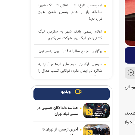
امیرحسین زارع؛ از استقلال تا بانک شهر؛
سامانه‌ باز و عدم رسمی شدن هیچ
قراردادی!
اعلام رسمی بانک شهر به سازمان لیگ
کشتی: در لیگ برتر شرکت نمی‌کنیم
برگزاری مجمع سالیانه فدراسیون بدمینتون
سرمربی اوکراینی تیم ملی آب‌های آرام: به
شاگردانم ایمان دارم/ توانایی کسب مدال را
در ناگویا داریم
ای آسیایی ناگویا ۲۰۲۶ و مسابقات قهرمانی
تور جهانی تنیس صربستان| یزدانی با عبور
ویدیو
از روسیه به مراکش رسید
حماسه دلدادگان حسینی در
اولین اردوی مشترکی ملی‌پوشان نیراندازی
اول و دوم شدند،
مسیر قبله تهران
با همتایان چینی
کست و ۱۱ امتیاز چهارم شد و جواز
آخرین اربعین؛ از تهران تا
بانک شهر از شرکت در لیگ برتر کشتی