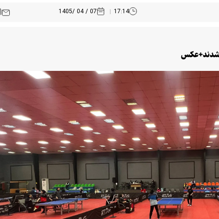
07 / 04 /1405
17:14
ص شدند+عکس