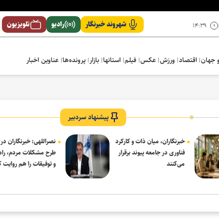
شهروند خبرنگار
رادیو
تلویزیون
۱۴:۳۹
 جهان
اقتصاد
ورزش
عکس
فیلم
استانها
بازار
پرونده‌ها
عناوین اخبار
پیشنهاد سردبیر
خبرنگاران، میان ذات و کارکرد
نصراللهی: خبرنگاران در 
فناوری در جامعه پیوند برقرار
طرح مشکلات مردم، راه‌
می‌کنند
و توفیقات را هم روایت ک