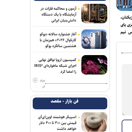
استقلال خوزستان به تهران بازگشت
آزمون و محاکمه فلزات در
تمدید قرارداد مربی ترک استقلال
آزمایشگاه با یک دستگاه
زیکنان،
دانش‌بنیان ایرانی
زی پای
آغاز اردوی تیم ملی بوکس برای ناگویا با
س تیم
حضور ۱۰ ملی‌پوش
آغاز جشنواره سالانه «پوکو
کارناوال ۲۰۲۶» هم‌زمان با
مخالفت زارع با انتقال بازیکنان ملوان به
هشتمین سالگرد پوکو
پرسپولیس
کمیسیون اروپا توافق نهایی
محمدی: مقابل استقلال لیگ را پرقدرت
اجرای شبکه ماهواره‌ای IRIS²
آغاز می‌کنیم/ امیدوارم با مس شهربابک
را امضا کرد
کمترین گل خورده لیگ را داشته باشیم
بیش
تر
دنیامالی: مشتاق دیدار دوستانه ایران و
آذربایجان هستیم+فیلم
فن بازار - مقصد
احسان پهلوان به فجر شهیدسپاسی
پیوست
اسپیکر هوشمند اوپن‌ای‌آی
قیمتی بین ۳۰۰ تا ۴۰۰ دلار
صادقی سرمربی ساپیا شد
خواهد داشت