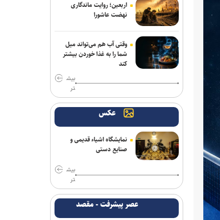
اربعین؛ روایت ماندگاری
انتظار بیهوده‌ای ایجاد کنیم
نهضت عاشورا
اصغرزاده: پوررشید مشکل اسپانسرینگ
ملوان را حل کرد/ سعداوی و مرزبان با تیم
وقتی آب هم می‌تواند میل
تمرین می‌کنند
شما را به غذا خوردن بیشتر
کند
تور جهانی تنیس صربستان| بازماندن
بیش
یزدانی از صعود به فینال
تر
واکنش باشگاه استقلال خوزستان به
درگیری مدیرعامل و اعضای هیات مدیره
عکس
انتصاب سرپرست جدید فدراسیون ورزش
نمایشگاه اشیاء قدیمی و
کارگری
صنایع دستی
شکاری به پیکان پیوست
بیش
تر
تساوی پرسپولیس و آلومینیوم در دیدار
دوستانه/ تیم تارتار بالاخره گل خورد
عصر پیشرفت - مقصد
استارت دوباره همه ملی‌پوشان جهانی و