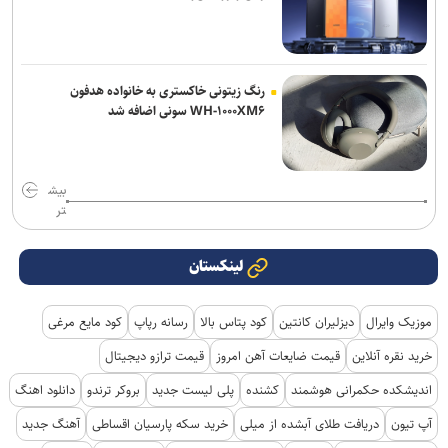
رنگ زیتونی خاکستری به خانواده هدفون
WH-۱۰۰۰XM۶ سونی اضافه شد
بیش
تر
لینکستان
موزیک وایرال
دیزلیران کانتین
کود پتاس بالا
رسانه رپاپ
کود مایع مرغی
خرید نقره آنلاین
قیمت ضایعات آهن امروز
قیمت ترازو دیجیتال
اندیشکده حکمرانی هوشمند
کشنده
پلی لیست جدید
بروکر ترندو
دانلود اهنگ
آپ تیون
دریافت طلای آبشده از میلی
خرید سکه پارسیان اقساطی
آهنگ جدید