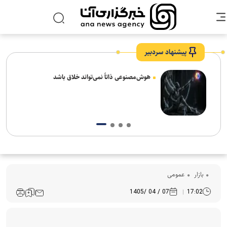
پیشنهاد سردبیر
های
هوش‌مصنوعی ذاتاً نمی‌تواند خلاق باشد
بازار
عمومی
07 / 04 /1405
17:02