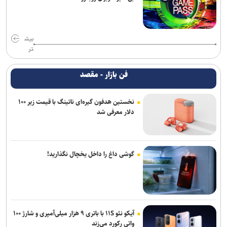
بیش
تر
فن بازار - مقصد
نخستین هدفون گیره‌ای ناتینگ با قیمت زیر ۱۰۰
دلار معرفی شد
گوشی داغ را داخل یخچال نگذارید!
آیکو نئو ۱۱S با باتری ۹ هزار میلی‌آمپری و شارژ ۱۰۰
واتی رکورد می‌زند