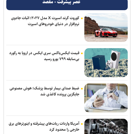
عصر پیشرفت - مقصد
کوروت گرند اسپرت X مدل ۲۰۲۷؛ اثبات جادوی
نرم‌افزار در دنیای خودروهای اسپرت
قیمت ایکس‌باکس سری ایکس در اروپا به رکورد
بی‌سابقه ۷۹۹ یورو رسید
ضبط صدای بیمار توسط پزشک؛ هوش مصنوعی
جایگزین پرونده کاغذی شد
آمریکا واردات ربات‌های پیشرفته و اینورترهای برق
خارجی را محدود کرد