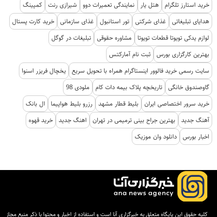
خرید استارز تلگرام
هتل یار
نمایندگی تعمیرات دوو
شیرازی رنت
کمپینگ
هدایای تبلیغاتی
غذای شرکتی
تور استانبول
غذای سازمانی
خرید کارت پستال
لوازم یدکی تویوتا قطعات تویوتا
مشاوره حقوقی
تبلیغات در گوگل
بهترین کارگزاری بورس
ثبت نام آمارکتس
سایت رسمی خرید فالوور اینستاگرام همراه با تحویل سریع
یخچال فریزر اسنوا
گاوصندوق خانگی
تاریخچه پلاک بیمه دات کام
ملودی 98
خرید سرور اختصاصی ایران
بلیط قطار مشهد
رزرو بلیط هواپیما
ال بانک
آهنگ جدید
بهترین جراح بینی ترمیمی در تهران
اهنگ جدید
خرید قهوه
اخبار بورس
دانلود وان موزیک
کلیه حقوق این پایگاه متعلق به خبرگزاری آنا است و استفاده از اخبار و محتوا با ذکر منبع مجاز