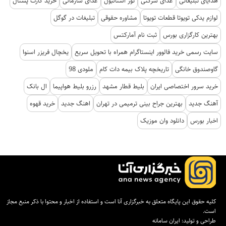
هدایای تبلیغاتی
غذای شرکتی
تور استانبول
غذای سازمانی
خرید کارت پستال
لوازم یدکی تویوتا قطعات تویوتا
مشاوره حقوقی
تبلیغات در گوگل
بهترین کارگزاری بورس
ثبت نام آمارکتس
سایت رسمی خرید فالوور اینستاگرام همراه با تحویل سریع
یخچال فریزر اسنوا
گاوصندوق خانگی
تاریخچه پلاک بیمه دات کام
ملودی 98
خرید سرور اختصاصی ایران
بلیط قطار مشهد
رزرو بلیط هواپیما
ال بانک
آهنگ جدید
بهترین جراح بینی ترمیمی در تهران
اهنگ جدید
خرید قهوه
اخبار بورس
دانلود وان موزیک
کلیه حقوق این پایگاه متعلق به خبرگزاری آنا است و استفاده از اخبار و محتوا با ذکر منبع مجاز
است.
طراحی و تولید:
ایران سامانه