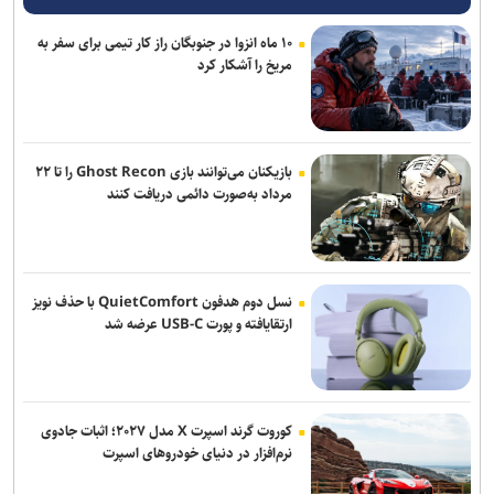
تصمیم‌سازی هستند
۱۰ ماه انزوا در جنوبگان راز کار تیمی برای سفر به
مریخ را آشکار کرد
پایان شایعات؛ مدارس در مهرماه حضوری است/ ۱.۸ میلیون دانش‌آموز در
آزمون‌های نهایی
توسعه‌یافتگی باید از کودکستان و دبستان آغاز شود/ کاهش سن یادگیری
نیازمند آموزش متناسب با سن کودکان است
بازیکنان می‌توانند بازی Ghost Recon را تا ۲۲
مرداد به‌صورت دائمی دریافت کنند
سی و نهمین اجلاس رؤسای آموزش و پرورش کشور با محوریت «حماسه
همدلی برای ایران» برگزار می‌شود
چمران: امکان خروج پادگان‌ها از تهران وجود دارد+ فیلم
نسل دوم هدفون QuietComfort با حذف نویز
ارتقایافته و پورت USB-C عرضه شد
کوروت گرند اسپرت X مدل ۲۰۲۷؛ اثبات جادوی
نرم‌افزار در دنیای خودروهای اسپرت