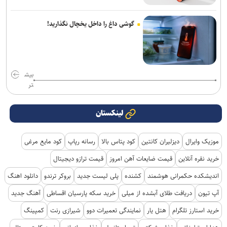
گوشی داغ را داخل یخچال نگذارید!
بیش
تر
لینکستان
موزیک وایرال
دیزلیران کانتین
کود پتاس بالا
رسانه رپاپ
کود مایع مرغی
خرید نقره آنلاین
قیمت ضایعات آهن امروز
قیمت ترازو دیجیتال
اندیشکده حکمرانی هوشمند
کشنده
پلی لیست جدید
بروکر ترندو
دانلود اهنگ
آپ تیون
دریافت طلای آبشده از میلی
خرید سکه پارسیان اقساطی
آهنگ جدید
خرید استارز تلگرام
هتل یار
نمایندگی تعمیرات دوو
شیرازی رنت
کمپینگ