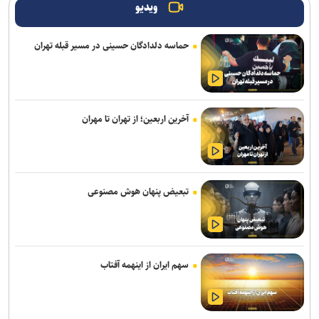
ویدیو
سقوط آسانسور در میدان آرژانتین تهران ۱۱ مصدوم بر جا گذاشت
حماسه دلدادگان حسینی در مسیر قبله تهران
تونل توحید از بامداد یکشنبه مسدود می‌شود
باند سارقان پالس NS در تهران متلاشی شد؛ ۳ عضو باند شناسایی و
دستگیر شدند
آخرین اربعین؛ از تهران تا مهران
هشدار نسبت به وقوع تندباد در تهران
شهدا حامیان معنوی و راهبر مسیر زندگی هستند/ فروپاشی ابهت پوشالی
استکبار در پی مقاومت ملت ایران
تبعیض پنهان هوش مصنوعی
۵۳ هزار موتور سوار به دلیل تردد در خطوط ویژه اعمال قانون شدند
ترخیص اتوبوس‌های وارداتی از منطقه آزاد فرودگاه امام(ره) سرعت می‌گیرد
آقامیری: زمان اجرای طرح‌ ترافیک موتورسیکلت‌ها هنوز مشخص نیست
سهم ایران از اینهمه آفتاب
استفاده از کمربند ایمنی نخستین شرط حفظ جان خود و سرنشینان
درحوادث ناگوار رانندگی