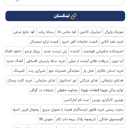
تر
لینکستان
موزیک وایرال
دیزلیران کانتین
کود پتاس بالا
رسانه رپاپ
کود مایع مرغی
خرید نقره آنلاین
قیمت ضایعات آهن امروز
قیمت ترازو دیجیتال
اندیشکده حکمرانی هوشمند
کشنده
پلی لیست جدید
بروکر ترندو
دانلود اهنگ
آپ تیون
دریافت طلای آبشده از میلی
خرید سکه پارسیان اقساطی
آهنگ جدید
خرید استارز تلگرام
هتل یار
نمایندگی تعمیرات دوو
شیرازی رنت
کمپینگ
هدایای تبلیغاتی
غذای شرکتی
تور استانبول
غذای سازمانی
خرید کارت پستال
لوازم یدکی تویوتا قطعات تویوتا
مشاوره حقوقی
تبلیغات در گوگل
بهترین کارگزاری بورس
ثبت نام آمارکتس
سایت رسمی خرید فالوور اینستاگرام همراه با تحویل سریع
یخچال فریزر اسنوا
گاوصندوق خانگی
تاریخچه پلاک بیمه دات کام
ملودی 98