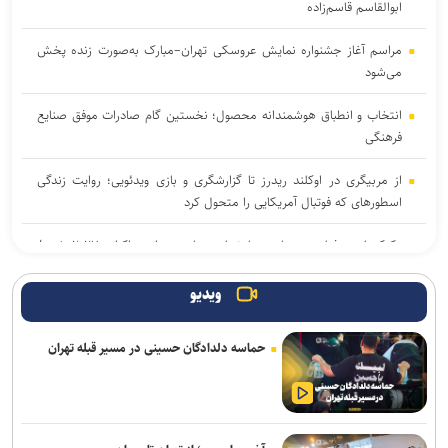
ابوالقاسم قاسم‌زاده
مراسم آغاز جشنواره نمایش عروسکی تهران–مبارک به‌صورت زنده پخش
می‌شود
انتخاب و انطباق هوشمندانه محصول؛ نخستین گام صادرات موفق صنایع
فرهنگی
از مربیگری در اوکلند ریدرز تا گزارشگری و بازی ویدئویی؛ روایت زندگی
اسطورهای که فوتبال آمریکایی را متحول کرد
«کوکوملون: فیلم سینمایی» با تریلری جادویی راهی اکران ۲۰۲۷ شد /
خوانندهٔ برندهٔ گرمی در کنار جی‌جی
ویدیو
انتشار نمایشنامه رادیویی «یاغی»
حماسه دلدادگان حسینی در مسیر قبله تهران
پیام‌های روز خبرنگار نهادهای فرهنگی و هنری؛ از پاسداشت حقیقت تا
روایت فرهنگ و هنر
روایت قربانیان خاموش جنگ به زبان ژاپنی منتشر شد