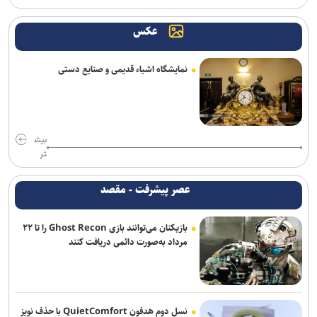
اجرای «خسوف»؛ روایت موسیقایی عاشورا در تالار وحدت
عکس
خبرنگاری در روزهای عادی، پیشه‌ای شریف، اما در روزهای سخت، سیمایی
از مجاهدت فرهنگی و اجتماعی پیدا می‌کند
نمایشگاه اشیاء قدیمی و صنایع دستی
ادای دین پیتر شومان به کودکان میناب/ بیانیه‌ای جهانی در صحنه
جشنواره بین‌المللی نمایش عروسکی «تهران-مبارک»
نامزدی بهترین فیلم و بازیگری «دوچرخه آبی» در ۲ جشنواره جهانی/
نمایش فیلم در ۳ جشنواره دیگر
بیش
تر
دور دوم اجرای کمدی «سندباد و فیروز» در خانه نمایش مهرگان
عصر پیشرفت - مقصد
بازیکنان می‌توانند بازی Ghost Recon را تا ۲۲
مرداد به‌صورت دائمی دریافت کنند
نسل دوم هدفون QuietComfort با حذف نویز