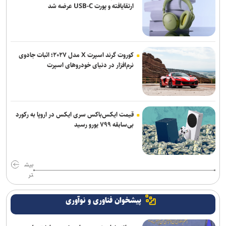
ارتقایافته و پورت USB-C عرضه شد
کوروت گرند اسپرت X مدل ۲۰۲۷؛ اثبات جادوی
نرم‌افزار در دنیای خودروهای اسپرت
قیمت ایکس‌باکس سری ایکس در اروپا به رکورد
بی‌سابقه ۷۹۹ یورو رسید
بیش
تر
پیشخوان فناوری و نوآوری