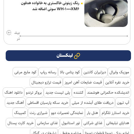
رنگ زیتونی خاکستری به خانواده هدفون
WH-۱۰۰۰XM۶ سونی اضافه شد
بیش
تر
لینکستان
موزیک وایرال
دیزلیران کانتین
کود پتاس بالا
رسانه رپاپ
کود مایع مرغی
خرید نقره آنلاین
قیمت ضایعات آهن امروز
قیمت ترازو دیجیتال
اندیشکده حکمرانی هوشمند
کشنده
پلی لیست جدید
بروکر ترندو
دانلود اهنگ
آپ تیون
دریافت طلای آبشده از میلی
خرید سکه پارسیان اقساطی
آهنگ جدید
خرید استارز تلگرام
هتل یار
نمایندگی تعمیرات دوو
شیرازی رنت
کمپینگ
هدایای تبلیغاتی
غذای شرکتی
تور استانبول
غذای سازمانی
خرید کارت پستال
لوازم یدکی تویوتا قطعات تویوتا
مشاوره حقوقی
تبلیغات در گوگل