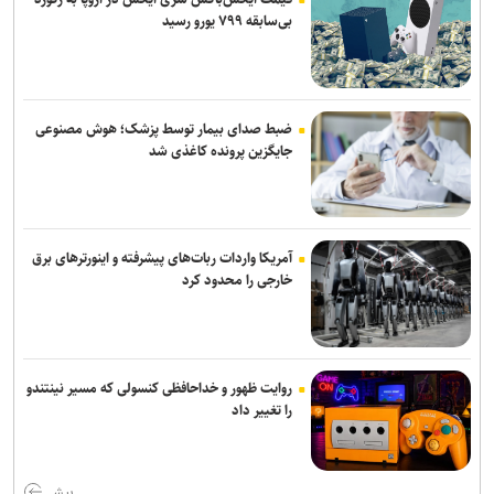
هدف‌گذاری شده است
بی‌سابقه ۷۹۹ یورو رسید
سامانه تخصصی قوانین تأمین اجتماعی راه‌اندازی شد
یرخورد مرگبار ۲ سمند در جاده اهواز–خرمشهر/ ۴ سرنشین در میان
شعله‌های آتش جان باختند
ضبط صدای بیمار توسط پزشک؛ هوش مصنوعی
جایگزین پرونده کاغذی شد
موکب «سلام یا مهدی (عج)» در سامرا طی ۲۳ روز به حدود ۱۰۰ هزار زائر
از کشورهای مختلف خدمت‌رسانی کرد
آمریکا واردات ربات‌های پیشرفته و اینورترهای برق
خارجی را محدود کرد
روایت ظهور و خداحافظی کنسولی که مسیر نینتندو
را تغییر داد
بیش