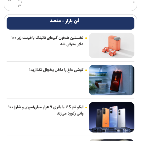
تر
فن بازار - مقصد
نخستین هدفون گیره‌ای ناتینگ با قیمت زیر ۱۰۰
دلار معرفی شد
گوشی داغ را داخل یخچال نگذارید!
آیکو نئو ۱۱S با باتری ۹ هزار میلی‌آمپری و شارژ ۱۰۰
واتی رکورد می‌زند