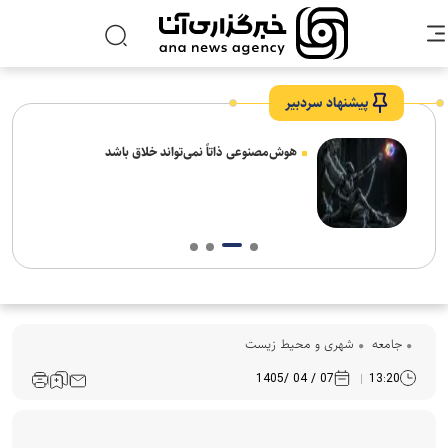
پیشنهاد سردبیر
های
هوش‌مصنوعی ذاتاً نمی‌تواند خلاق باشد
جامعه
شهری و محیط زیست
07 / 04 /1405
13:20