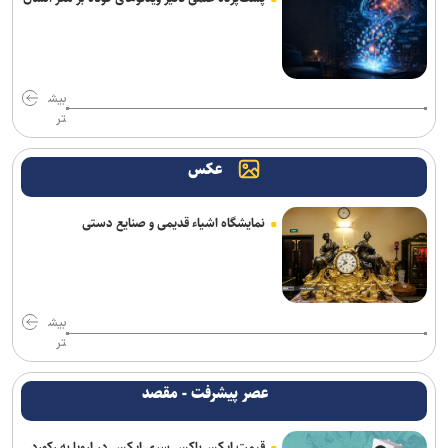
است
زمان ثبت نام مرحله دوم نقل و انتقالات فرهنگیان اعلام شد
بیش
تمدید خدمات‌رسانی قرارگاه زرباطیه تا ۱۶ مرداد
تر
اعزام ۱۳۰ هزار زائر اربعین از پایانه‌های مسافربری شهر تهران
عکس
عدم کنترل ادرار پس از چهارسالگی را جدی بگیرید/ نگه داشتن ادرار در
کودکی، زمینه‌ساز بی‌اختیاری در بزرگسالی
نمایشگاه اشیاء قدیمی و صنایع دستی
۶۰ میلیون تردد خودرویی در مرز‌های اربعینی ثبت شد
اطلاعیه وزارت آموزش و پرورش درباره برگزاری امتحانات نهایی معوق در ۴
استان جنوبی کشور
بیش
تر
افزایش احتمال انتقال بیماری‌های مشترک بین انسان و حیوان با قاچاق
دام/ کنترل تب دنگی از مالاریا دشوارتر است
عصر پیشرفت - مقصد
وزیر بهداشت: تکمیل بیمارستان ۱۷ شهریور برازجان تا اوایل سال آینده
قیمت ایکس‌باکس سری ایکس در اروپا به رکورد