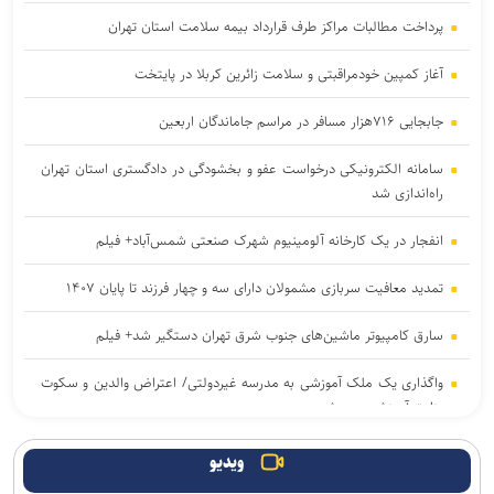
پرداخت مطالبات مراکز طرف قرارداد بیمه سلامت استان تهران
آغاز کمپین خودمراقبتی و سلامت زائرین کربلا در پایتخت
جابجایی ۷۱۶هزار مسافر در مراسم جاماندگان اربعین
سامانه الکترونیکی درخواست عفو و بخشودگی در دادگستری استان تهران
راه‌اندازی شد
انفجار در یک کارخانه آلومینیوم شهرک صنعتی شمس‌آباد+ فیلم
تمدید معافیت سربازی مشمولان دارای سه و چهار فرزند تا پایان ۱۴۰۷
سارق کامپیوتر ماشین‌های جنوب شرق تهران دستگیر شد+ فیلم
واگذاری یک ملک آموزشی به مدرسه غیردولتی/ اعتراض والدین و سکوت
وزارت آموزش و پرورش
با وجود افزایش ترددها، آمار تصادفات و فوتی‌های اربعین کاهش یافت/
ویدیو
هیچ حادثه امنیتی تا این لحظه نداشتیم