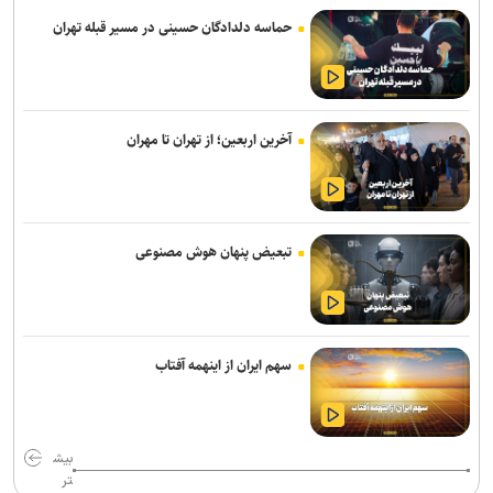
حماسه دلدادگان حسینی در مسیر قبله تهران
رفع محدودیت یک‌طرفه جاده چالوس و آزادراه تهران–شمال از ساعت ۱۸
امروز
حریق ۳ سوله در شهرک صنعتی شمس‌آباد با ۲۶ مصدوم
آخرین اربعین؛ از تهران تا مهران
وزیر بهداشت: سلامت مردم مناطق صنعتی به‌صورت مستمر رصد می‌شود
ضوابط جدید گزینش دانشجومعلمان ابلاغ شد
دستگیری باند کپی کارت‌های بانکی؛ ۵۴ شهروند قربانی شدند
تبعیض پنهان هوش مصنوعی
اعزام ۳۰۰ نیروی جهادی شهرداری تهران برای خدمت‌رسانی در اربعین
مسیر شمال به جنوب چالوس و آزادراه تهران ـ شمال مسدود شد
سهم ایران از اینهمه آفتاب
خستگی و خواب‌آلودگی؛ عامل اصلی تمام تصادفات زائران اربعین
زلزله کهنوج استان کرمان را لرزاند
بیش
ارائه بیش از ۱.۷ میلیون خدمت به زائران اربعین/ اجرای پزشکی خانواده تا
تر