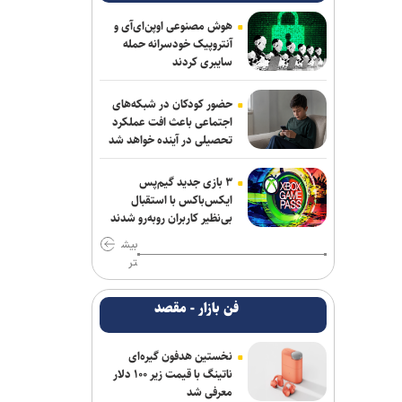
پزشکیان: جامعه امروز بیش از هر زمان به
همدلی و اخلاق قرآنی نیاز دارد
هوش مصنوعی اوپن‌ای‌آی و
آنتروپیک خودسرانه حمله
سایبری کردند
پزشکیان: مشروطه نماد بیداری،
قانون‌گرایی و مردم‌سالاری ملت ایران است
حضور کودکان در شبکه‌های
حادثه امنیتی دریایی در جنوب شرقی عدن
اجتماعی باعث افت عملکرد
تحصیلی در آینده خواهد شد
همکاری تهران و بغداد برای خدمت به
زائران در مرز زرباطیه
۳ بازی جدید گیم‌پس
ایکس‌باکس با استقبال
گفت‌وگوی تلفنی وزرای امور خارجه ایران و
بی‌نظیر کاربران روبه‌رو شدند
ایتالیا
بیش
تر
وزارت خارجه یمن: تشدید تنش از سوی
عربستان با واکنشی فراگیر روبه‌رو می‌شود
فن بازار - مقصد
آتلانتیک: دستاوردهای انتخاباتی ترامپ در
حال از بین رفتن است
نخستین هدفون گیره‌ای
ناتینگ با قیمت زیر ۱۰۰ دلار
معرفی شد
حمله یک شهپاد به یک کشتی در نزدیکی