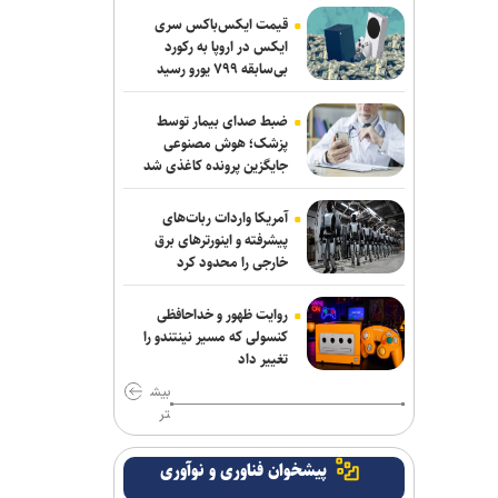
مسیر کشتی‌ها دور زد
قیمت ایکس‌باکس سری
ایکس در اروپا به رکورد
بی‌سابقه ۷۹۹ یورو رسید
دستگیری ۸ نفر از اشرار مسلح شاخص و
مرتبطین گروهک‌های تروریستی
ضبط صدای بیمار توسط
مذاکرات ایران-عمان درباره تنگه هرمز ادامه
پزشک؛ هوش مصنوعی
جایگزین پرونده کاغذی شد
دارد/ بیانیه مشترک در مرحله تدوین نهایی
نشست وزیران خارجه مصر، ترکیه، پاکستان
آمریکا واردات ربات‌های
و عربستان با محوریت تحولات منطقه
پیشرفته و اینورترهای برق
خارجی را محدود کرد
سازمان ملل: طرف‌ها را به مذاکره درباره
تنگه هرمز تشویق می‌کنیم
روایت ظهور و خداحافظی
کنسولی که مسیر نینتندو را
انصارالله حمله به یک نفتکش عربستان را
تغییر داد
تأیید کرد
بیش
تر
بازداشت استاد سال دانشگاه مریلند توسط
پلیس مهاجرت آمریکا
پیشخوان فناوری و نوآوری