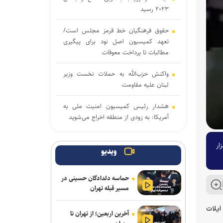
۲۰۲۳ رسید
حقوق فرهنگیان خط قرمز مجلس است/
تعهد کمیسیون اصل نود برای پیگیری
مطالبات تا پرداخت معوقات
واکنش حزب‌الله به حملات نخست‌ وزیر
لبنان علیه مقاومت
هشدار رئیس کمیسیون امنیت ملی به
آمریکا: به زودی از منطقه اخراج می‌شوید
پیروزی نامزد حامی فلسطین در انتخابات
ار
مقدماتی دموکرات‌ها برای سنا
ویدیو
دموکرات‌های کنگره آمریکا آمار تلفات جنگ
حماسه دلدادگان حسینی در
با ایران را زیر سؤال بردند
مسیر قبله تهران
جنگ رمضان و تولد نظم منطقه ای ایران
ایلات
آخرین اربعین؛ از تهران تا