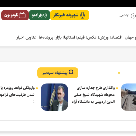
شهروند خبرنگار
رادیو
تلویزیون
۰۸:۳۲
 جهان
اقتصاد
ورزش
عکس
فیلم
استانها
بازار
پرونده‌ها
عناوین اخبار
پیشنهاد سردبیر
واگذاری طرح جداره سازی
وارونگی قواعد روزمره یا
محوطه شهیدگاه شیخ صفی
شدن ظرفیت‌های فرامو
الدین اردبیلی به دانشگاه آزاد
!
مشکین شهر