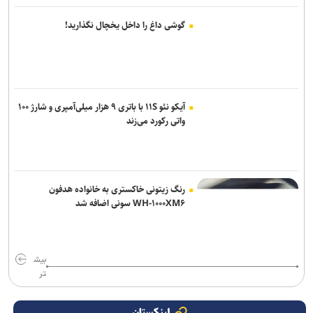
گوشی داغ را داخل یخچال نگذارید!
آیکو نئو ۱۱S با باتری ۹ هزار میلی‌آمپری و شارژ ۱۰۰
واتی رکورد می‌زند
رنگ زیتونی خاکستری به خانواده هدفون
WH-۱۰۰۰XM۶ سونی اضافه شد
بیش
تر
لینکستان