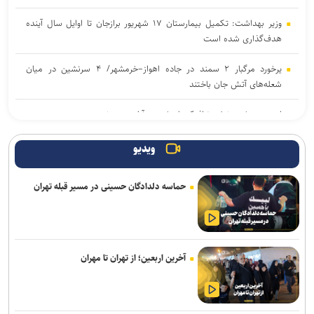
وزیر بهداشت: تکمیل بیمارستان ۱۷ شهریور برازجان تا اوایل سال آینده
هدف‌گذاری شده است
یرخورد مرگبار ۲ سمند در جاده اهواز–خرمشهر/ ۴ سرنشین در میان
شعله‌های آتش جان باختند
امروز پنجشنبه نبض ترافیک پایتخت به آرامی می‌زند
موکب «سلام یا مهدی (عج)» در سامرا طی ۲۳ روز به حدود ۱۰۰ هزار زائر
ویدیو
از کشورهای مختلف خدمت‌رسانی کرد
حماسه دلدادگان حسینی در مسیر قبله تهران
آثار مخرب مصرف الکل و سیگار در بروز بیماری‌ها
سامانه تخصصی قوانین تأمین اجتماعی راه‌اندازی شد
تصادف زنجیره‌ای ۱۲ خودرو با ۱۹ مصدوم در محور یاسوج–اصفهان/ علت
آخرین اربعین؛ از تهران تا مهران
حادثه در دست بررسی است
افزایش احتمال انتقال بیماری‌های مشترک بین انسان و حیوان با قاچاق
دام/ کنترل تب دنگی از مالاریا دشوارتر است