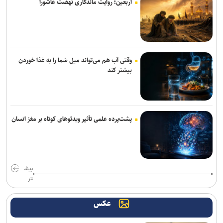
اربعین؛ روایت ماندگاری نهضت عاشورا
روایت کولیوند از خدمات هلال احمر در اربعین حسینی
پرداخت مطالبات بازنشستگان در اولویت تأمین اجتماعی است
جزئیات ثبت ادعا، تهیه نقشه UTM و ارائه مادر سند اعلام شد
وقتی آب هم می‌تواند میل شما را به غذا خوردن
بیشتر کند
تردد روان در تمامی محورهای شمالی و مسیرهای مرزهای اربعین
کشف بقایای انسانی در ارتفاعات شمیرانات
پشت‌پرده علمی تأثیر ویدئو‌های کوتاه بر مغز انسان
بیش
تر
عکس