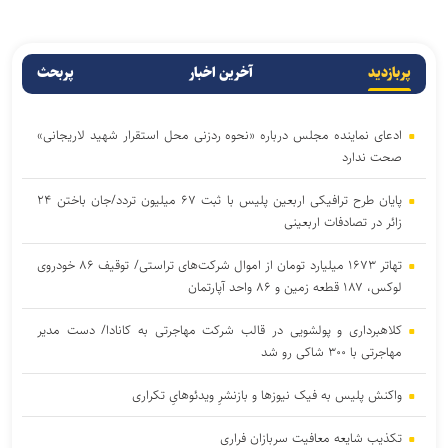
پربازدید
آخرین اخبار
پربحث
ادعای نماینده مجلس درباره «نحوه ردزنی محل استقرار شهید لاریجانی»
صحت ندارد
پایان طرح ترافیکی اربعین پلیس با ثبت ۶۷ میلیون تردد/جان باختن ۲۴
زائر در تصادفات اربعینی
تهاتر ۱۶۷۳ میلیارد تومان از اموال شرکت‌های تراستی/ توقیف ۸۶ خودروی
لوکس، ۱۸۷ قطعه زمین و ۸۶ واحد آپارتمان
کلاهبرداری و پولشویی در قالب شرکت مهاجرتی به کانادا/ دست مدیر
مهاجرتی با ۳۰۰ شاکی رو شد
واکنش پلیس به فیک نیوزها و بازنشرِ ویدئوهایِ تکراری
تکذیب شایعه معافیت سربازان فراری