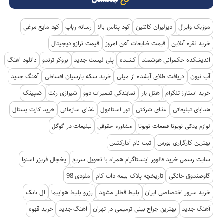
موزیک وایرال
دیزلیران کانتین
کود پتاس بالا
رسانه رپاپ
کود مایع مرغی
خرید نقره آنلاین
قیمت ضایعات آهن امروز
قیمت ترازو دیجیتال
اندیشکده حکمرانی هوشمند
کشنده
پلی لیست جدید
بروکر ترندو
دانلود اهنگ
آپ تیون
دریافت طلای آبشده از میلی
خرید سکه پارسیان اقساطی
آهنگ جدید
خرید استارز تلگرام
هتل یار
نمایندگی تعمیرات دوو
شیرازی رنت
کمپینگ
هدایای تبلیغاتی
غذای شرکتی
تور استانبول
غذای سازمانی
خرید کارت پستال
لوازم یدکی تویوتا قطعات تویوتا
مشاوره حقوقی
تبلیغات در گوگل
بهترین کارگزاری بورس
ثبت نام آمارکتس
سایت رسمی خرید فالوور اینستاگرام همراه با تحویل سریع
یخچال فریزر اسنوا
گاوصندوق خانگی
تاریخچه پلاک بیمه دات کام
ملودی 98
خرید سرور اختصاصی ایران
بلیط قطار مشهد
رزرو بلیط هواپیما
ال بانک
آهنگ جدید
بهترین جراح بینی ترمیمی در تهران
اهنگ جدید
خرید قهوه