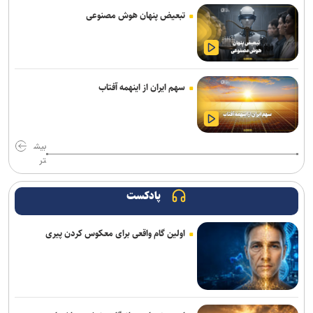
تبعیض پنهان هوش مصنوعی
انسداد مسیر جنوب به شمال چالوس و آزادراه تهران–شمال از ساعت ۱۴
امروز
زایمان اورژانسی و نجات جان یک کودک
سهم ایران از اینهمه آفتاب
پایش شبانه روزی تهویه قطار‌ها و ایستگاه‌های مترو/ پیش‌بینی هوشمند
تهویه در قطار‌های جدید
بیش
«رسانه»، سنگر نخست آگاهی‌بخشی در پیشگیری از اعتیاد است
تر
۳ سانحه مرگبار طی یک هفته در بزرگراه‌های تهران؛ هشدار دوباره به
رانندگان و عابران
پادکست
رشد ۴۲ درصدی سازش در شورای حل اختلاف استان تهران
اولین گام واقعی برای معکوس کردن پیری
ترافیک سنگین در جاده چالوس/ جاده‌های شمالی بدون مداخلات جوی و
سایر محورها روان است
۷کشته و مصدوم در تصادف مرگبار پژو پارس و ساینا در اصفهان