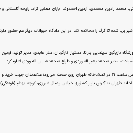
، محمد رادین محمدی، آرمین احمدوند، باران مطلبی نژاد، رایحه گلستانی و 
برپا شده تا گرگ را محاکمه کند؛ در این دادگاه حیوانات دیگر هم حضور دارند
اه بازیگری سینمایی بارانا، دستیار کارگردان: سارا عابدی، مدیر تولید: آرمین اق
سیادت، مدیر صحنه: بشیر اله وردی و طراح صحنه: شایان اله وردی اشاره کرد.
«محاکمه گرگ بدجنس مهربان» از روز ۲۸ تیرماه، هرشب راس ساعت ۲۱ در تماشاخانه طهران روی صحنه می‌رود؛ علاقمندان جهت خرید
خانه طهران به آدرس بلوار کشاورز، خیابان وصال شیرازی، کوچه بهنام (فرهنگی)،