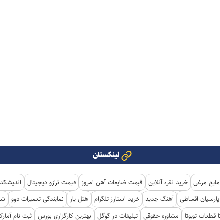
لینکستان
مایع مرغی
خرید نقره آنلاین
قیمت ضایعات آهن امروز
قیمت ترازو دیجیتال
اندیشکده
ارسیان اقساطی
آهنگ جدید
خرید استارز تلگرام
هتل یار
نمایندگی تعمیرات دوو
شی
ا قطعات تویوتا
مشاوره حقوقی
تبلیغات در گوگل
بهترین کارگزاری بورس
ثبت نام آمار