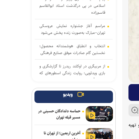
اسلامی در پی درگذشت استاد ابوالقاسم
قاسم‌زاده
مراسم آغاز جشنواره نمایش عروسکی
تهران–مبارک به‌صورت زنده پخش می‌شود
انتخاب و انطباق هوشمندانه محصول؛
نخستین گام صادرات موفق صنایع فرهنگی
از مربیگری در اوکلند ریدرز تا گزارشگری و
بازی ویدئویی؛ روایت زندگی اسطورهای که
فوتبال آمریکایی را متحول کرد
«کوکوملون: فیلم سینمایی» با تریلری
ویدیو
جادویی راهی اکران ۲۰۲۷ شد / خوانندهٔ
برندهٔ گرمی در کنار جی‌جی
حماسه دلدادگان حسینی در
مسیر قبله تهران
انتشار نمایشنامه رادیویی «یاغی»
 تهیه
آخرین اربعین؛ از تهران تا
پیام‌های روز خبرنگار نهادهای فرهنگی و