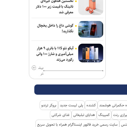
نخستین هدفون گیره‌ای
ناتینگ با قیمت زیر ۱۰۰ دلار
دور دوم اجرای کمدی «سندباد و فیروز» در
معرفی شد
خانه نمایش مهرگان
گوشی داغ را داخل یخچال
نگذارید!
آیکو نئو ۱۱S با باتری ۹ هزار
میلی‌آمپری و شارژ ۱۰۰ واتی
رکورد می‌زند
بیش
تر
 حکمرانی هوشمند
کشنده
پلی لیست جدید
بروکر ترندو
رازی رنت
کمپینگ
هدایای تبلیغاتی
غذای شرکتی
کتس
سایت رسمی خرید فالوور اینستاگرام همراه با تحویل سریع