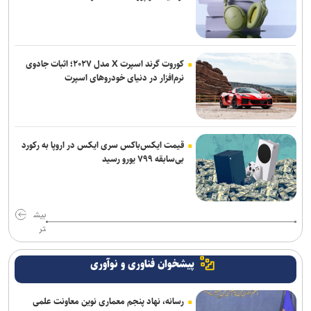
مهاجرانی: آذربایجان کتاب گشوده تاریخ ایران و مدرسه آزادگی و تمدن
است
یورش نظامیان صهیونیست به اردوگاه قلندیا؛ ۵۱ فلسطینی زخمی و بیش
کوروت گرند اسپرت X مدل ۲۰۲۷؛ اثبات جادوی
از ۷۰ نفر بازداشت شدند
نرم‌افزار در دنیای خودروهای اسپرت
قیمت ایکس‌باکس سری ایکس در اروپا به رکورد
بی‌سابقه ۷۹۹ یورو رسید
بیش
تر
پیشخوان فناوری و نوآوری
رسانه، نهاد پنجم معماری نوین معاونت علمی