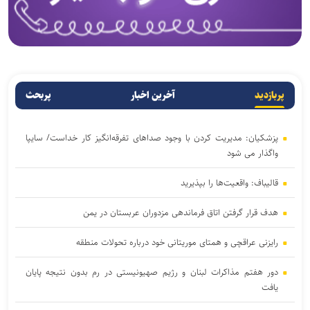
پربازدید
آخرین اخبار
پربحث
پزشکیان: مدیریت کردن با وجود صداهای تفرقه‌انگیز کار خداست/ سایپا
واگذار می شود
قالیباف: واقعیت‌ها را بپذیرید
هدف قرار گرفتن اتاق‌ فرماندهی مزدوران عربستان در یمن
رایزنی عراقچی و همتای موریتانی خود درباره تحولات منطقه
دور هفتم مذاکرات لبنان و رژیم صهیونیستی در رم بدون نتیجه پایان
یافت