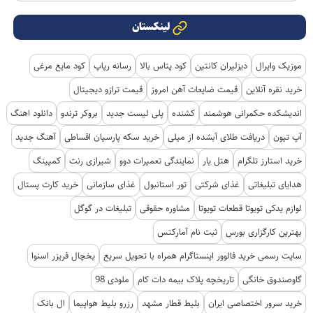
لینکستان
موزیک وایرال
دیزلیران کانتین
کود پتاس بالا
رسانه رپاپ
کود مایع مرغی
خرید نقره آنلاین
قیمت ضایعات آهن امروز
قیمت ترازو دیجیتال
اندیشکده حکمرانی هوشمند
کشنده
پلی لیست جدید
بروکر ترندو
دانلود اهنگ
آپ تیون
دریافت طلای آبشده از میلی
خرید سکه پارسیان اقساطی
آهنگ جدید
خرید استارز تلگرام
هتل یار
نمایندگی تعمیرات دوو
شیرازی رنت
کمپینگ
هدایای تبلیغاتی
غذای شرکتی
تور استانبول
غذای سازمانی
خرید کارت پستال
لوازم یدکی تویوتا قطعات تویوتا
مشاوره حقوقی
تبلیغات در گوگل
بهترین کارگزاری بورس
ثبت نام آمارکتس
سایت رسمی خرید فالوور اینستاگرام همراه با تحویل سریع
یخچال فریزر اسنوا
گاوصندوق خانگی
تاریخچه پلاک بیمه دات کام
ملودی 98
خرید سرور اختصاصی ایران
بلیط قطار مشهد
رزرو بلیط هواپیما
ال بانک