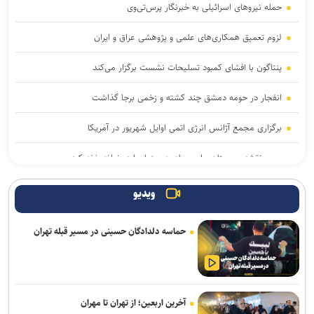
حمله نیروهای اسرائیلی به خبرنگار پرس‌تی‌وی
لزوم تعمیق همکاری‌های علمی و پژوهشی عراق و ایران
پنتاگون با افشای کمبود تسلیحات نشست برگزار می‌کند
انفجار در حومه دمشق چند کشته و زخمی برجا گذاشت
برگزاری مجمع آژانس انرژی اتمی اوایل شهریور در آمریکا
یمن: نقشه عربستان برای حمله به صنعاء را در نطفه خفه کردیم
پیام هشدار مقاومت یمن به ریاض
ویدیو
حاج‌علی‌اکبری: تحرکات سازمان‌یافته‌ای برای ترویج برهنگی انجام می‌شود
حماسه دلدادگان حسینی در مسیر قبله تهران
قدردانی از حضور حماسی ملت مبعوث شده در راهپیمایی اربعین
جلسات صحن علنی مجلس هفته آینده برگزار می‌شود
آخرین اربعین؛ از تهران تا مهران
هلاکت اعضای یک تیم تروریستی در سیستان‌وبلوچستان