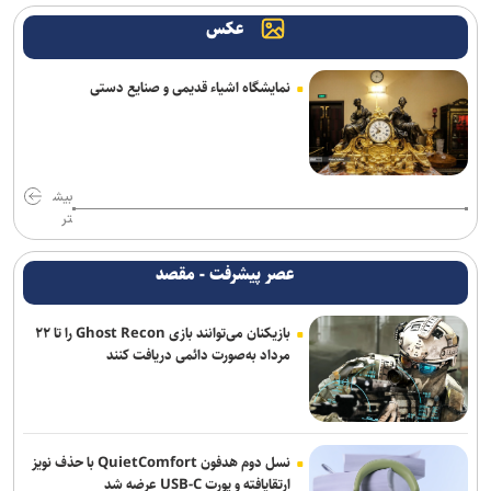
شکایت نیومکزیکو از وزارت دادگستری آمریکا برای دریافت اسناد پرونده
عکس
اپستین
فرانسه: شمار کشته‌های حمله موشکی ارتش یمن به نیرو‌های وابسته به
نمایشگاه اشیاء قدیمی و صنایع دستی
ائتلاف سعودی به ۵۸ نفر رسید
انفجار‌های پیاپی در پایگاه‌های نیرو‌های وابسته به ائتلاف سعودی در مأرب
و حضرموت
بیش
ترامپ درخواست زلنسکی برای موشک‌های پاتریوت را رد کرد: آمریکا به این
تر
تسلیحات نیاز دارد
عصر پیشرفت - مقصد
العامری خواستار تعویق واکنش گروه‌های مقاومت عراق به حملات
عربستان شد
بازیکنان می‌توانند بازی Ghost Recon را تا ۲۲
مرداد به‌صورت دائمی دریافت کنند
بلومبرگ: واردات نفت خام آمریکا از عربستان برای نخستین‌بار در ۴۰ سال
گذشته به صفر رسید
ائتلاف سعودی از زخمی شدن ۱۱ نفر در نجران خبر داد؛ یمن از کشته
شدن ۵۸ نیروی وابسته به دولت مستعفی خبر داد
نسل دوم هدفون QuietComfort با حذف نویز
ارتقایافته و پورت USB-C عرضه شد