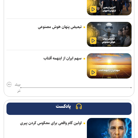
وال‌استریت ژورنال: ترامپ دستور تحقیق درباره افشای اطلاعات ذخایر
تسلیحاتی آمریکا را صادر کرد
تبعیض پنهان هوش مصنوعی
تحقیقات ارتش آمریکا درباره موج خودکشی در فرماندهی سایبری؛ نگرانی
از فشار‌های ناشی از جنگ و مأموریت‌های فزاینده
برکناری دو مقام ارشد موساد پس از ناکامی طرح علیه ایران
سهم ایران از اینهمه آفتاب
نشست خبری رئیس‌جمهور فردا برگزار می‌شود
برنی سندرز: ترامپ خطرناک‌ ترین رئیس‌ جمهور تاریخ آمریکا است
بیش
قشقاوی: آمریکا یک هفته پس از تفاهم اسلام آباد آن را نقض کرد
تر
نظرسنجی رویترز: آمریکایی‌ها نگران پیامد‌های جنگ با ایران و افزایش
پادکست
قیمت سوخت هستند
اولین گام واقعی برای معکوس کردن پیری
پاکستان: خواهان جنگ با افغانستان نیستیم؛ طالبان باید حمایت از
تروریسم را متوقف کند