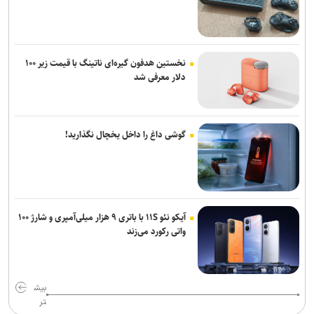
نخستین هدفون گیره‌ای ناتینگ با قیمت زیر ۱۰۰
دلار معرفی شد
گوشی داغ را داخل یخچال نگذارید!
آیکو نئو ۱۱S با باتری ۹ هزار میلی‌آمپری و شارژ ۱۰۰
واتی رکورد می‌زند
بیش
تر