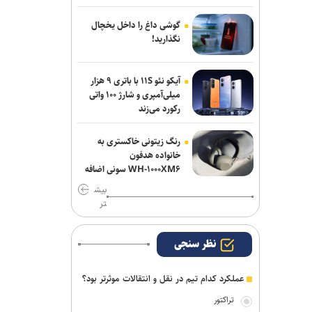
است/ تفاهم نامه ای میان وزاری ورزش دو
کشور به امضا خواهد رسید
گوشی داغ را داخل یخچال
نگذارید!
مدیرعامل پرسپولیس سفیر افتخاری
چوگان شد
آیکو نئو ۱۱S با باتری ۹ هزار
میلی‌آمپری و شارژ ۱۰۰ واتی
رکورد می‌زند
رنگ زیتونی خاکستری به
خانواده هدفون
WH-۱۰۰۰XM۶ سونی اضافه
شد
بیش
تر
نظر سنجی
عملکرد کدام تیم در نقل و انتقالات موثرتر بود؟
تراکتور