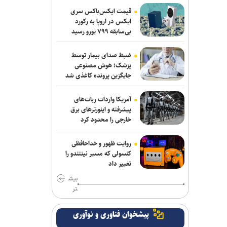
مس رفسنجان منتظر رأی CAS/ آغاز
قیمت ایکس‌باکس سری
تمرینات نارنجی پوشان از هفته آینده
ایکس در اروپا به رکورد
بی‌سابقه ۷۹۹ یورو رسید
فریدونی: دلیل بسته ماندن پنجره استقلال
۴ فسخ غیر موجه در دو سال بوده است/
ضبط صدای بیمار توسط
تاجرنیا دوست دارد خودش را تبرئه کند
پزشک؛ هوش مصنوعی
جایگزین پرونده کاغذی شد
صنعت نفت مهاجم مس شهر بابک را
جذب کرد
آمریکا واردات ربات‌های
پیشرفته و اینورترهای برق
ماجرای پیشنهاد سهراب بختیاری زاده به
خارجی را محدود کرد
سردار آزمون چیست؟/ وعده پوچی که به
سرمربی استقلال داده شد
روایت ظهور و خداحافظی
کنسولی که مسیر نینتندو را
فلاح به صنعت نفت پیوست
تغییر داد
بیش
تاجدار و صادقی دستیاران جدید الهامی در
تر
پیکان
پیشخوان فناوری و نوآوری
مدال طلای زارعی در بلاروس/ دومین