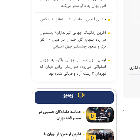
آذربایجان به باکو سفر می‌کند
جدایی قطعی رضاییان از استقلال + عکس
آخرین رنکینگ جهانی تیراندازان/ رستمیان
در رده پنجم؛ گل خندان در میان ۲۰ نفر
برتر و صعود چشمگیر چهل امیرانی
آرمان الهی بعد از جهانی باکو، به جهانی
اسلواکی می‌رود/ عنوان‌دار ایرانی جهان که
 گذاری
قهرمان ۲ رشته آزاد و فرنگی شده بود
رسمی| پنجره استقلال بسته ماند
ویدیو
سالاری مشاور مدیرعامل پرسپولیس شد
حماسه دلدادگان حسینی در
تغییر ساختار در معاونت ورزشی باشگاه
مسیر قبله تهران
پرسپولیس؛ تشکیل سه مدیریت مستقل
آخرین اربعین؛ از تهران تا
آراسته به نساجی پیوست