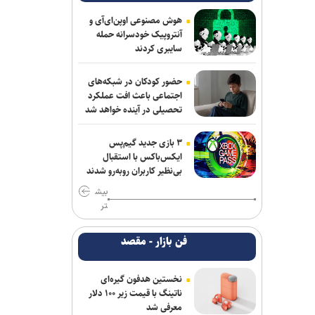
رکوردشکنی دونده ایران در آستانه بازی‌های
آسیایی
هوش مصنوعی اوپن‌ای‌آی و
آنتروپیک خودسرانه حمله
تهیدست به صنعت نفت پیوست
سایبری کردند
عالمی دستیار الهامی در پیکان شد
حضور کودکان در شبکه‌های
اجتماعی باعث افت عملکرد
تناقض در بودجه باشگاه سپاهان؛ رشد ۲۵
تحصیلی در آینده خواهد شد
درصدی یا کاهش چشم‌گیر بودجه فوتبال؟
۳ بازی جدید گیم‌پس
باختر: انتقال قرضی بازیکن بدون ثبت
ایکس‌باکس با استقبال
قرارداد تخلف است/ استقلال با مجازاتی
بی‌نظیر کاربران روبه‌رو شدند
مواجه نخواهد شد
بیش
تر
هزاریان: امیدواریم تا قبل از شروع لیگ
پنجره استقلال خوزستان باز شود
فن بازار - مقصد
برتری استقلال مقابل همنام اهوازی در
دیدار تدارکاتی
نخستین هدفون گیره‌ای
ناتینگ با قیمت زیر ۱۰۰ دلار
دنیامالی: امنیت آذربایجان، امنیت ایران
معرفی شد