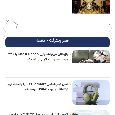
ملی؛ تذکر وزنی به نایب‌قهرمان جهان
ناکامی نماینده ایران در مسابقات ورزش های خیابانی
بیش
اژدهاکش به پرسپولیس پیوست
تر
دفاع راست جدید پرسپولیس از لیگ یک آمد
عصر پیشرفت - مقصد
بیاتلو: با آریو قرارداد دارم/ حضورم در مس رفسنجان صحت ندارد
بازیکنان می‌توانند بازی Ghost Recon را تا ۲۲
مرداد به‌صورت دائمی دریافت کنند
واکنش باشگاه استقلال خوزستان به درگیری مدیرعامل و اعضای هیات
مدیره
بازی‌های سرخابی‌ها به شهرقدس رفت/ استقلال خوزستان به تهران
بازگشت
نسل دوم هدفون QuietComfort با حذف نویز
ارتقایافته و پورت USB-C عرضه شد
تمدید قرارداد مربی ترک استقلال
کوروت گرند اسپرت X مدل ۲۰۲۷؛ اثبات جادوی