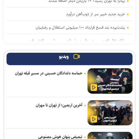
پیاتزا به تهران رسید/ ۱۴ بازیکن دیگر اضافه شدند
خرید جدید خیبر سر از ذوب‌آهن درآورد
پشت‌پرده بند فسخ قرارداد ۱۰۰ میلیونی استقلال و رضاییان
پایان شایعات در مورد جدایی؛ بیفوما در پرسپولیس ماندنی شد
موضع جدید نساجی درباره ایری و طاهری
ویدیو
سفر مربی جدید استقلال به ایران
حماسه دلدادگان حسینی در مسیر قبله تهران
استعلام استقلال از فیفا در مورد جذب بازیکن آزاد و پنجره تیم بانوان
واگذاری امتیاز شناورسازی قشم به سازمان منطقه آزاد/ بازگشت اصولی به
مدیریت فوتبال
آخرین اربعین؛ از تهران تا مهران
رکوردهای جهانی یوسفی و نصیری حفظ شد
تور جهانی تنیس صربستان| ادامه پیروزی‌های یزدانی و جدال با نماینده
روسیه
تبعیض پنهان هوش مصنوعی