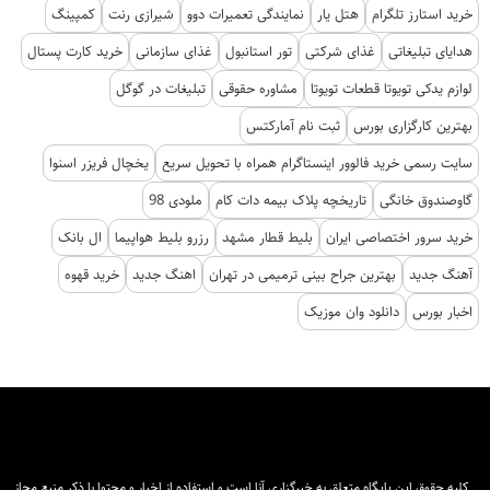
خرید استارز تلگرام
هتل یار
نمایندگی تعمیرات دوو
شیرازی رنت
کمپینگ
هدایای تبلیغاتی
غذای شرکتی
تور استانبول
غذای سازمانی
خرید کارت پستال
لوازم یدکی تویوتا قطعات تویوتا
مشاوره حقوقی
تبلیغات در گوگل
بهترین کارگزاری بورس
ثبت نام آمارکتس
سایت رسمی خرید فالوور اینستاگرام همراه با تحویل سریع
یخچال فریزر اسنوا
گاوصندوق خانگی
تاریخچه پلاک بیمه دات کام
ملودی 98
خرید سرور اختصاصی ایران
بلیط قطار مشهد
رزرو بلیط هواپیما
ال بانک
آهنگ جدید
بهترین جراح بینی ترمیمی در تهران
اهنگ جدید
خرید قهوه
اخبار بورس
دانلود وان موزیک
کلیه حقوق این پایگاه متعلق به خبرگزاری آنا است و استفاده از اخبار و محتوا با ذکر منبع مجاز