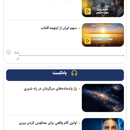
گودرزی: برخی از هندی‌ها سن‌شان تقلبی است ولی نباید باز هم به آنها
می‌باختیم/ ۵-۶ چهره خوب به کشتی ایران معرفی کردیم
رئیس فدراسیون بوکس: یک اعزام ما هزینه چهار اعزام رشته‌های دیگر را
سهم ایران از اینهمه آفتاب
دارد/ اعزام فروتن گل‌آرا به ناگویا منتفی شد
امیرحسین زارع؛ از استقلال تا بانک شهر؛ سامانه‌ باز و عدم رسمی شدن
هیچ قراردادی!
بیش
تر
برگزاری مجمع سالیانه فدراسیون بدمینتون
پادکست
سرمربی اوکراینی تیم ملی آب‌های آرام: به شاگردانم ایمان دارم/ توانایی
کسب مدال را در ناگویا داریم
راز پادماده‌های سرگردان در راه شیری
تور جهانی تنیس صربستان| یزدانی با عبور از روسیه به مراکش رسید
اولین اردوی مشترکی ملی‌پوشان نیراندازی با همتایان چینی
بانک شهر از شرکت در لیگ برتر کشتی انصراف می‌دهد؟
اولین گام واقعی برای معکوس کردن پیری