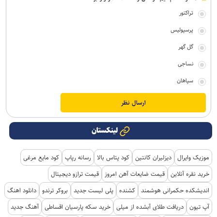
تراکتور
پرسپولیس
گل گهر
نساجی
سپاهان
لینکستان
موزیک وایرال
دیزلیران کانتین
کود پتاس بالا
رسانه رپاپ
کود مایع مرغی
خرید نقره آنلاین
قیمت ضایعات آهن امروز
قیمت ترازو دیجیتال
اندیشکده حکمرانی هوشمند
کشنده
پلی لیست جدید
بروکر ترندو
دانلود اهنگ
آپ تیون
دریافت طلای آبشده از میلی
خرید سکه پارسیان اقساطی
آهنگ جدید