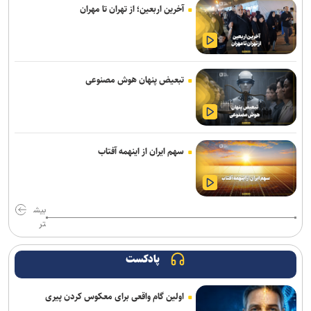
کشف ۴۷ کیلوگرم شیشه و هروئین در عملیات مشترک پلیس استان
آخرین اربعین؛ از تهران تا مهران
مرکزی و خوزستان
دبیر ستاد مرکزی اربعین: مرز خسروی از بهترین مرزهای کشور با
زیرساخت‌های مناسب است
تبعیض پنهان هوش مصنوعی
سهم ایران از اینهمه آفتاب
بیش
تر
پادکست
اولین گام واقعی برای معکوس کردن پیری