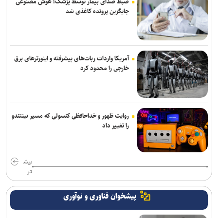
ضبط صدای بیمار توسط پزشک؛ هوش مصنوعی
جایگزین پرونده کاغذی شد
آمریکا واردات ربات‌های پیشرفته و اینورترهای برق
خارجی را محدود کرد
روایت ظهور و خداحافظی کنسولی که مسیر نینتندو
را تغییر داد
بیش
تر
پیشخوان فناوری و نوآوری