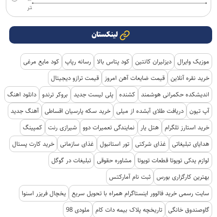
تر
لینکستان
موزیک وایرال
دیزلیران کانتین
کود پتاس بالا
رسانه رپاپ
کود مایع مرغی
خرید نقره آنلاین
قیمت ضایعات آهن امروز
قیمت ترازو دیجیتال
اندیشکده حکمرانی هوشمند
کشنده
پلی لیست جدید
بروکر ترندو
دانلود اهنگ
آپ تیون
دریافت طلای آبشده از میلی
خرید سکه پارسیان اقساطی
آهنگ جدید
خرید استارز تلگرام
هتل یار
نمایندگی تعمیرات دوو
شیرازی رنت
کمپینگ
هدایای تبلیغاتی
غذای شرکتی
تور استانبول
غذای سازمانی
خرید کارت پستال
لوازم یدکی تویوتا قطعات تویوتا
مشاوره حقوقی
تبلیغات در گوگل
بهترین کارگزاری بورس
ثبت نام آمارکتس
سایت رسمی خرید فالوور اینستاگرام همراه با تحویل سریع
یخچال فریزر اسنوا
گاوصندوق خانگی
تاریخچه پلاک بیمه دات کام
ملودی 98