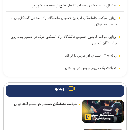
احتمال شنیده شدن صدای انفجار خارج از محدوده شهر یزد
برپایی موکب جاماندگان اربعین حسینی دانشگاه آزاد اسلامی گنبدکاووس با
حضور مسئولان
برپایی موکب اربعین حسینی دانشگاه آزاد اسلامی مرند در مسیر پیاده‌روی
جاماندگان اربعین
زلزله ۳.۸ ریشتری اوز فارس را لرزاند
شهادت یک نیروی پلیس در ایرانشهر
عملیات کنترل‌شده انهدام مهمات در قزوین
ویدیو
انهدام مهمات عمل نکرده دشمن در پاکدشت
حماسه دلدادگان حسینی در مسیر قبله تهران
قاضی قلابی در مازندران به دام قانون افتاد
دور جدید اردوی تیم ملی کانوپولو جوانان در مراغه برگزار می‌شود