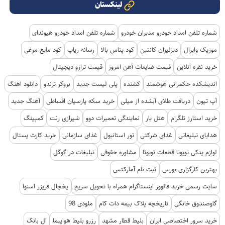
لینکستان
شماره تلفن امداد خودرو مدیران خودرو
شماره تلفن امداد خودرو هیوندای
موزیک وایرال
دیزلیران کانتین
کود پتاس بالا
رسانه رپاپ
کود مایع مرغی
خرید نقره آنلاین
قیمت ضایعات آهن امروز
قیمت ترازو دیجیتال
اندیشکده حکمرانی هوشمند
کشنده
پلی لیست جدید
بروکر ترندو
دانلود اهنگ
آپ تیون
دریافت طلای آبشده از میلی
خرید سکه پارسیان اقساطی
آهنگ جدید
خرید استارز تلگرام
هتل یار
نمایندگی تعمیرات دوو
شیرازی رنت
کمپینگ
هدایای تبلیغاتی
غذای شرکتی
تور استانبول
غذای سازمانی
خرید کارت پستال
لوازم یدکی تویوتا قطعات تویوتا
مشاوره حقوقی
تبلیغات در گوگل
بهترین کارگزاری بورس
ثبت نام آمارکتس
سایت رسمی خرید فالوور اینستاگرام همراه با تحویل سریع
یخچال فریزر اسنوا
گاوصندوق خانگی
تاریخچه پلاک بیمه دات کام
ملودی 98
خرید سرور اختصاصی ایران
بلیط قطار مشهد
رزرو بلیط هواپیما
ال بانک