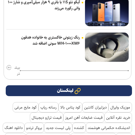
آیکو نئو ۱۱S با باتری ۹ هزار میلی‌آمپری و شارژ ۱۰۰
واتی رکورد می‌زند
رنگ زیتونی خاکستری به خانواده هدفون
WH-۱۰۰۰XM۶ سونی اضافه شد
بیش
تر
لینکستان
موزیک وایرال
دیزلیران کانتین
کود پتاس بالا
رسانه رپاپ
کود مایع مرغی
خرید نقره آنلاین
قیمت ضایعات آهن امروز
قیمت ترازو دیجیتال
اندیشکده حکمرانی هوشمند
کشنده
پلی لیست جدید
بروکر ترندو
دانلود اهنگ