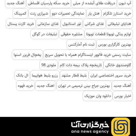
آپ تیون
دریافت طلای آبشده از میلی
خرید سکه پارسیان اقساطی
آهنگ جدید
خرید استارز تلگرام
هتل یار
نمایندگی تعمیرات دوو
شیرازی رنت
کمپینگ
هدایای تبلیغاتی
غذای شرکتی
تور استانبول
غذای سازمانی
خرید کارت پستال
لوازم یدکی تویوتا قطعات تویوتا
مشاوره حقوقی
تبلیغات در گوگل
بهترین کارگزاری بورس
ثبت نام آمارکتس
سایت رسمی خرید فالوور اینستاگرام همراه با تحویل سریع
یخچال فریزر اسنوا
گاوصندوق خانگی
تاریخچه پلاک بیمه دات کام
ملودی 98
خرید سرور اختصاصی ایران
بلیط قطار مشهد
رزرو بلیط هواپیما
ال بانک
آهنگ جدید
بهترین جراح بینی ترمیمی در تهران
اهنگ جدید
خرید قهوه
اخبار بورس
دانلود وان موزیک