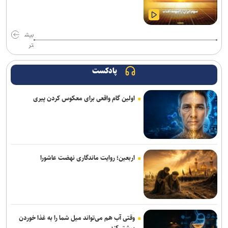
ضوابط جدید گزینش دانشجومعلمان ابلاغ شد
دستگیری باند کپی کارت‌های بانکی؛ ۵۴ شهروند قربانی شدند
بیش
تر
عدم کنترل ادرار پس از چهارسالگی را جدی بگیرید/ نگه داشتن ادرار در
کودکی، زمینه‌ساز بی‌اختیاری در بزرگسالی
پادکست
تمدید خدمات‌رسانی قرارگاه زرباطیه تا ۱۶ مرداد
اولین گام واقعی برای معکوس کردن پیری
ارائه بیش از ۱.۷ میلیون خدمت به زائران اربعین/ اجرای پزشکی خانواده تا
شهریور در ۶۴ شهر منتخب
رشد ۴۲ درصدی سازش در شورای حل اختلاف استان تهران
اربعین؛ روایت ماندگاری نهضت عاشورا
آثار مخرب مصرف الکل و سیگار در بروز بیماری‌ها
ترافیک سنگین در جاده چالوس/ جاده‌های شمالی بدون مداخلات جوی و
سایر محورها روان است
وقتی آب هم می‌تواند میل شما را به غذا خوردن
واکنش پلیس به فیک نیوزها و بازنشرِ ویدئوهایِ تکراری
بیشتر کند