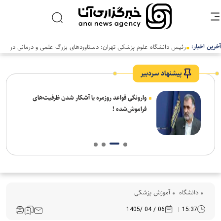
آخرین اخبار:
رئیس دانشگاه علوم پزشکی تهران: دستاوردهای بزرگ علمی و درمانی در
سالی دشوار رقم خورد
پیشنهاد سردبیر
شیخ
وارونگی قواعد روزمره یا آشکار شدن ظرفیت‌های
 شهر
فراموش‌شده !
دانشگاه
آموزش پزشکی
06 / 04 /1405
15:37