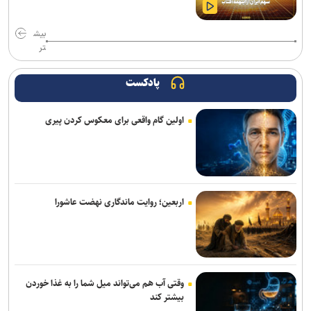
تأکید سرپرست دانشگاه فرهنگیان بر حکمرانی مشارکتی و همکاری‌های
بیش
استانی با دانشگاه پیام نور
تر
رئیس شورای تحول علوم انسانی: شورای تحول ظرفیت مکمل وزارت علوم
برای شتاب‌بخشی به تحول در آموزش عالی است
پادکست
آغاز رسمی طرح هوش مصنوعی در مدارس سما استان تهران از مهر ماه؛
اولین گام واقعی برای معکوس کردن پیری
توسعه به استان‌های دیگر در دستور کار
تقویم آموزشی نیمسال اول دانشگاه خوارزمی اعلام شد
اربعین تجلی قدرت هویت‌بخش تمدن اسلامی و دست نصرت الهی در
آخرالزمان است
اربعین؛ روایت ماندگاری نهضت عاشورا
راهکارهای علمی مقابله با اضطراب در شرایط جنگی از زبان استاد تمام
رشته روانشناسی بالینی
وقتی آب هم می‌تواند میل شما را به غذا خوردن
بیشتر کند