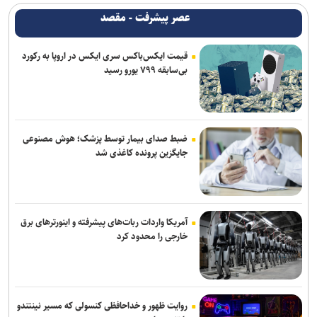
عصر پیشرفت - مقصد
قیمت ایکس‌باکس سری ایکس در اروپا به رکورد
بی‌سابقه ۷۹۹ یورو رسید
ضبط صدای بیمار توسط پزشک؛ هوش مصنوعی
جایگزین پرونده کاغذی شد
آمریکا واردات ربات‌های پیشرفته و اینورترهای برق
خارجی را محدود کرد
روایت ظهور و خداحافظی کنسولی که مسیر نینتندو