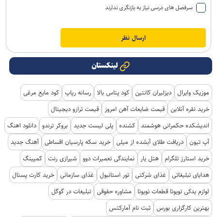
سرفصل های درسی نیاز به بازنگری ندارند
لینکستان
موزیک وایرال
دیزلیران کانتین
کود پتاس بالا
رسانه رپاپ
کود مایع مرغی
خرید نقره آنلاین
قیمت ضایعات آهن امروز
قیمت ترازو دیجیتال
اندیشکده حکمرانی هوشمند
کشنده
پلی لیست جدید
بروکر ترندو
دانلود اهنگ
آپ تیون
دریافت طلای آبشده از میلی
خرید سکه پارسیان اقساطی
آهنگ جدید
خرید استارز تلگرام
هتل یار
نمایندگی تعمیرات دوو
شیرازی رنت
کمپینگ
هدایای تبلیغاتی
غذای شرکتی
تور استانبول
غذای سازمانی
خرید کارت پستال
لوازم یدکی تویوتا قطعات تویوتا
مشاوره حقوقی
تبلیغات در گوگل
بهترین کارگزاری بورس
ثبت نام آمارکتس