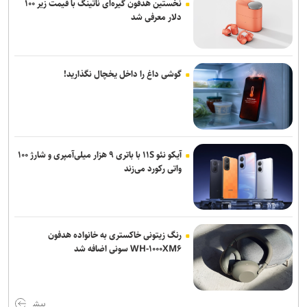
نخستین هدفون گیره‌ای ناتینگ با قیمت زیر ۱۰۰
دلار معرفی شد
گوشی داغ را داخل یخچال نگذارید!
آیکو نئو ۱۱S با باتری ۹ هزار میلی‌آمپری و شارژ ۱۰۰
واتی رکورد می‌زند
رنگ زیتونی خاکستری به خانواده هدفون
WH-۱۰۰۰XM۶ سونی اضافه شد
بیش