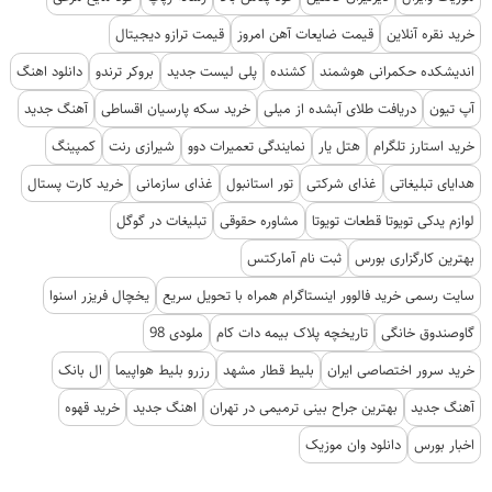
خرید نقره آنلاین
قیمت ضایعات آهن امروز
قیمت ترازو دیجیتال
اندیشکده حکمرانی هوشمند
کشنده
پلی لیست جدید
بروکر ترندو
دانلود اهنگ
آپ تیون
دریافت طلای آبشده از میلی
خرید سکه پارسیان اقساطی
آهنگ جدید
خرید استارز تلگرام
هتل یار
نمایندگی تعمیرات دوو
شیرازی رنت
کمپینگ
هدایای تبلیغاتی
غذای شرکتی
تور استانبول
غذای سازمانی
خرید کارت پستال
لوازم یدکی تویوتا قطعات تویوتا
مشاوره حقوقی
تبلیغات در گوگل
بهترین کارگزاری بورس
ثبت نام آمارکتس
سایت رسمی خرید فالوور اینستاگرام همراه با تحویل سریع
یخچال فریزر اسنوا
گاوصندوق خانگی
تاریخچه پلاک بیمه دات کام
ملودی 98
خرید سرور اختصاصی ایران
بلیط قطار مشهد
رزرو بلیط هواپیما
ال بانک
آهنگ جدید
بهترین جراح بینی ترمیمی در تهران
اهنگ جدید
خرید قهوه
اخبار بورس
دانلود وان موزیک