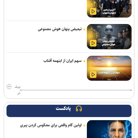
جهاد دانشگاهی برای پاسخ به نیاز‌های کشور نیازمند تحول بنیادین است
آغاز انتخاب واحد ترم تحصیلی جدید دانشگاه آزاد اسلامی از ۲۴ مرداد
تبعیض پنهان هوش مصنوعی
آغاز ثبت‌نام دهمین دوره طرح شهید احمدی‌روشن ویژه استادان متقاضی
راهبری هسته‌های مسئله‌محور
اعلام جدیدترین طرح‌های پژوهشی دوران جنگ در حوزه پزشکی/ فراخوان
سهم ایران از اینهمه آفتاب
جذب طرح‌های تحقیقاتی آغاز شد
بیانیه بسیج اساتید جهاددانشگاهی به مناسبت سالروز تأسیس
جهاددانشگاهی
بیش
تر
پادکست
اولین گام واقعی برای معکوس کردن پیری