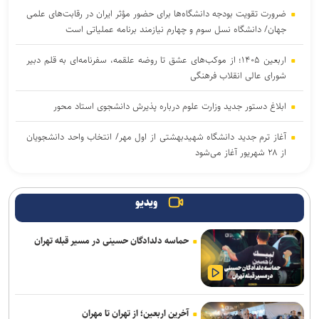
ضرورت تقویت بودجه دانشگاه‌ها برای حضور مؤثر ایران در رقابت‌های علمی
جهان/ دانشگاه نسل سوم و چهارم نیازمند برنامه عملیاتی است
اربعین ۱۴۰۵؛ از موکب‌های عشق تا روضه علقمه، سفرنامه‌ای به قلم دبیر
شورای عالی انقلاب فرهنگی
ابلاغ دستور جدید وزارت علوم درباره پذیرش دانشجوی استاد محور
آغاز ترم جدید دانشگاه شهیدبهشتی از اول مهر/ انتخاب واحد دانشجویان
از ۲۸ شهریور آغاز می‌شود
امروز؛ آخرین مهلت ثبت‌نام آزمون‌های دانشنامه و گواهینامه تخصصی
پزشکی
ویدیو
تربیت در کنار تعلیم؛ ضرورت تقویت جهت‌گیری الهی و فرهنگی در آموزش
حماسه دلدادگان حسینی در مسیر قبله تهران
تخصصی دانشگاه‌ها
زمان نام‌نویسی آزمون کارشناسی ارشد علوم پزشکی فردا آغاز خواهد شد
نتایج آزمون‌های سمپاد و نمونه دولتی پایه هفتم اعلام شد
آخرین اربعین؛ از تهران تا مهران