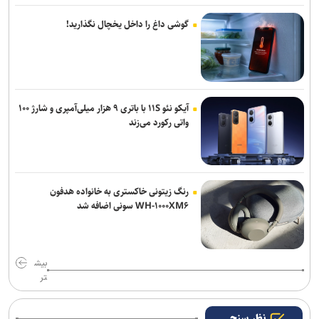
گوشی داغ را داخل یخچال نگذارید!
آیکو نئو ۱۱S با باتری ۹ هزار میلی‌آمپری و شارژ ۱۰۰
واتی رکورد می‌زند
رنگ زیتونی خاکستری به خانواده هدفون
WH-۱۰۰۰XM۶ سونی اضافه شد
بیش
تر
نظر سنجی