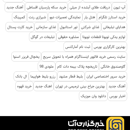
آپ تیون
دریافت طلای آبشده از میلی
خرید سکه پارسیان اقساطی
آهنگ جدید
خرید استارز تلگرام
هتل یار
نمایندگی تعمیرات دوو
شیرازی رنت
کمپینگ
هدایای تبلیغاتی
غذای شرکتی
تور استانبول
غذای سازمانی
خرید کارت پستال
لوازم یدکی تویوتا قطعات تویوتا
مشاوره حقوقی
تبلیغات در گوگل
بهترین کارگزاری بورس
ثبت نام آمارکتس
سایت رسمی خرید فالوور اینستاگرام همراه با تحویل سریع
یخچال فریزر اسنوا
گاوصندوق خانگی
تاریخچه پلاک بیمه دات کام
ملودی 98
خرید سرور اختصاصی ایران
بلیط قطار مشهد
رزرو بلیط هواپیما
ال بانک
آهنگ جدید
بهترین جراح بینی ترمیمی در تهران
اهنگ جدید
خرید قهوه
اخبار بورس
دانلود وان موزیک