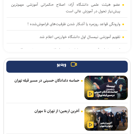
عضو هیئت علمی دانشگاه آزاد: اصلاح حکمرانی آموزشی مهم‌ترین
پیش‌نیاز تحول در آموزش عالی است
وارونگی قواعد روزمره یا آشکار شدن ظرفیت‌های فراموش‌شده !
تقویم آموزشی نیمسال اول دانشگاه خوارزمی اعلام شد
اربعین تجلی قدرت هویت‌بخش تمدن اسلامی و دست نصرت الهی در
آخرالزمان است
ویدیو
تربیت در کنار تعلیم؛ ضرورت تقویت جهت‌گیری الهی و فرهنگی در آموزش
تخصصی دانشگاه‌ها
حماسه دلدادگان حسینی در مسیر قبله تهران
ابلاغ دستور جدید وزارت علوم درباره پذیرش دانشجوی استاد محور
ضرورت تقویت بودجه دانشگاه‌ها برای حضور مؤثر ایران در رقابت‌های علمی
جهان/ دانشگاه نسل سوم و چهارم نیازمند برنامه عملیاتی است
آخرین اربعین؛ از تهران تا مهران
آغاز ترم جدید دانشگاه شهیدبهشتی از اول مهر/ انتخاب واحد دانشجویان
از ۲۸ شهریور آغاز می‌شود