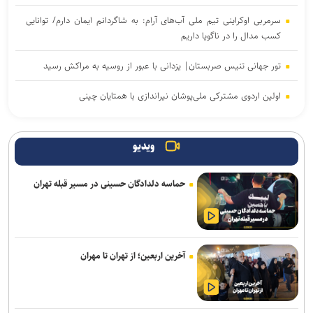
سرمربی اوکراینی تیم ملی آب‌های آرام: به شاگردانم ایمان دارم/ توانایی
کسب مدال را در ناگویا داریم
تور جهانی تنیس صربستان| یزدانی با عبور از روسیه به مراکش رسید
اولین اردوی مشترکی ملی‌پوشان نیراندازی با همتایان چینی
بانک شهر از شرکت در لیگ برتر کشتی انصراف می‌دهد؟
ویدیو
اعلام زمان بازگشت گرا به تمرینات گروهی پرسپولیس
حماسه دلدادگان حسینی در مسیر قبله تهران
گروسی: استقلال باید به جوانانش میدان بدهد/دل رضاییان با تیم نبود و
بهتر که جدا شد
دفاع راست جدید پرسپولیس از لیگ یک آمد
آخرین اربعین؛ از تهران تا مهران
میکائیلی: استقلال برای تکرار قهرمانی در لیگ برتر امسال شرکت می‌کند/
شرایط‌مان بهتر از بقیه است
زمزمه‌هایی از طرح لالوویچ؛ مشکل «سن واقعی» کشتی‌گیران حل