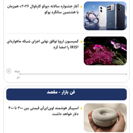
آغاز جشنواره سالانه «پوکو کارناوال ۲۰۲۶» هم‌زمان
با هشتمین سالگرد پوکو
کمیسیون اروپا توافق نهایی اجرای شبکه ماهواره‌ای
IRIS² را امضا کرد
بیش
تر
فن بازار - مقصد
اسپیکر هوشمند اوپن‌ای‌آی قیمتی بین ۳۰۰ تا ۴۰۰
دلار خواهد داشت