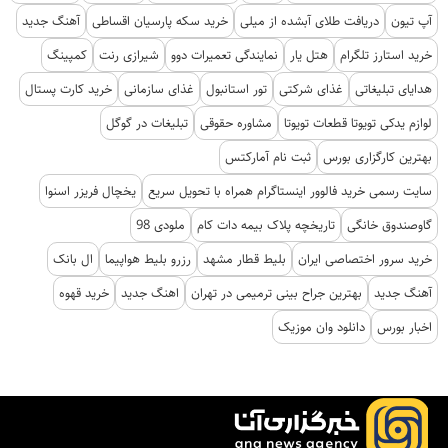
آپ تیون
دریافت طلای آبشده از میلی
خرید سکه پارسیان اقساطی
آهنگ جدید
خرید استارز تلگرام
هتل یار
نمایندگی تعمیرات دوو
شیرازی رنت
کمپینگ
هدایای تبلیغاتی
غذای شرکتی
تور استانبول
غذای سازمانی
خرید کارت پستال
لوازم یدکی تویوتا قطعات تویوتا
مشاوره حقوقی
تبلیغات در گوگل
بهترین کارگزاری بورس
ثبت نام آمارکتس
سایت رسمی خرید فالوور اینستاگرام همراه با تحویل سریع
یخچال فریزر اسنوا
گاوصندوق خانگی
تاریخچه پلاک بیمه دات کام
ملودی 98
خرید سرور اختصاصی ایران
بلیط قطار مشهد
رزرو بلیط هواپیما
ال بانک
آهنگ جدید
بهترین جراح بینی ترمیمی در تهران
اهنگ جدید
خرید قهوه
اخبار بورس
دانلود وان موزیک