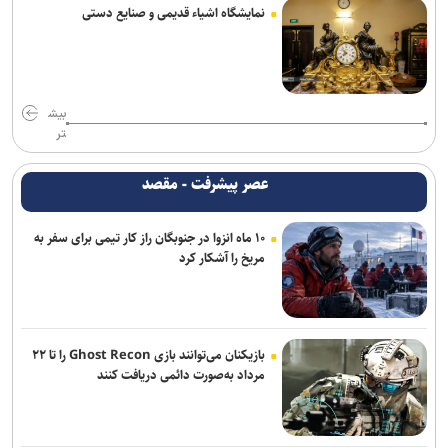
نمایشگاه اشیاء قدیمی و صنایع دستی
مخالفت زارع با انتقال بازیکنان ملوان به پرسپولیس
محمدی: مقابل استقلال لیگ را پرقدرت آغاز می‌کنیم/ امیدوارم با مس
شهربابک کمترین گل خورده لیگ را داشته باشیم
بیش
دنیامالی: مشتاق دیدار دوستانه ایران و آذربایجان هستیم+فیلم
تر
احسان پهلوان به فجر شهیدسپاسی پیوست
عصر پیشرفت - مقصد
صادقی سرمربی ساپیا شد
۱۰ ماه انزوا در جنوبگان راز کار تیمی برای سفر به
مریخ را آشکار کرد
با وجود ساز‌های مخالف، قلعه نویی سرمربی ایران در جام ملت‌ها است/
جدایی الهویی و چند مربی دیگر از تیم ملی
دبیر: ابراهیم هادی با کفش کشتی شهید شد/ درد و بلای خبرنگاران وطن
پرست بخورد بر سر شبکه اینترنشنال
بازیکنان می‌توانند بازی Ghost Recon را تا ۲۲
مرداد به‌صورت دائمی دریافت کنند