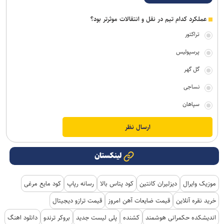
عملکرد کدام تیم در نقل و انتقالات موثرتر بود؟
تراکتور
پرسپولیس
گل گهر
نساجی
سپاهان
لینکستان
موزیک وایرال
دیزلیران کانتین
کود پتاس بالا
رسانه رپاپ
کود مایع مرغی
خرید نقره آنلاین
قیمت ضایعات آهن امروز
قیمت ترازو دیجیتال
اندیشکده حکمرانی هوشمند
کشنده
پلی لیست جدید
بروکر ترندو
دانلود اهنگ