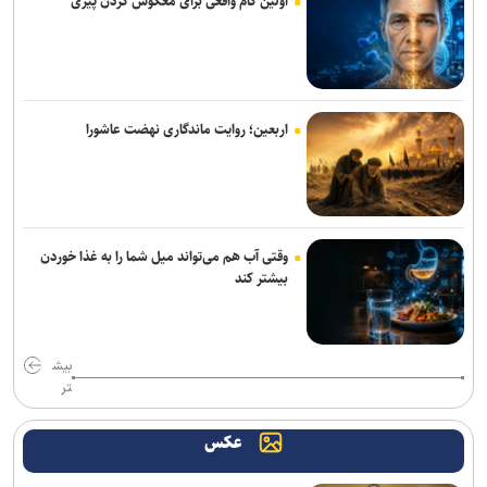
اولین گام واقعی برای معکوس کردن پیری
استارت دوباره همه ملی‌پوشان جهانی و بازی‌های آسیایی در کمپ تیم‌های
ملی؛ تذکر وزنی به نایب‌قهرمان جهان
بازگشت خلیفه و گودرزی به تمرینات آلومینیوم
اربعین؛ روایت ماندگاری نهضت عاشورا
ادامه خریدهای خطیبی از تیم سابق/ نصیری به فجرسپاسی پیوست
ناکامی نماینده ایران در مسابقات ورزش های خیابانی
اژدهاکش به پرسپولیس پیوست
وقتی آب هم می‌تواند میل شما را به غذا خوردن
بیشتر کند
بیاتلو: با آریو قرارداد دارم/ حضورم در مس رفسنجان صحت ندارد
بازی‌های سرخابی‌ها به شهرقدس رفت/ استقلال خوزستان به تهران
بیش
بازگشت
تر
تمدید قرارداد مربی ترک استقلال
عکس
آغاز اردوی تیم ملی بوکس برای ناگویا با حضور ۱۰ ملی‌پوش