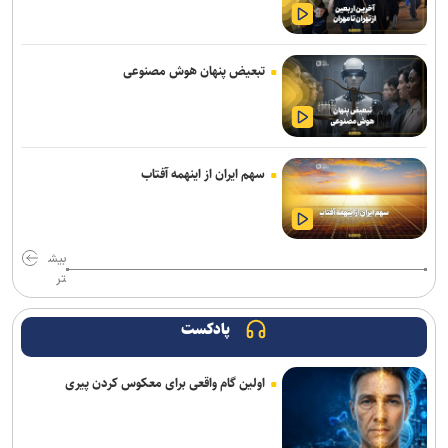
وارونگی قواعد روزمره یا آشکار شدن ظرفیت‌های فراموش‌شده !
فراخوان دومین جشنواره انیمیشن کوتاه دانشجویی پویان منتشر شد/
تبعیض پنهان هوش مصنوعی
مهلت ارسال آثار تا ۳۰ مهر ۱۴۰۵
آغاز فعالیت کارگروه‌های تخصصی برای تدوین برنامه راهبردی دانشگاه
صنعتی امیرکبیر
سهم ایران از اینهمه آفتاب
تأکید سرپرست دانشگاه فرهنگیان بر حکمرانی مشارکتی و همکاری‌های
استانی با دانشگاه پیام نور
بیش
تقویم آموزشی نیمسال اول دانشگاه خوارزمی اعلام شد
تر
اربعین تجلی قدرت هویت‌بخش تمدن اسلامی و دست نصرت الهی در
آخرالزمان است
پادکست
راهکارهای علمی مقابله با اضطراب در شرایط جنگی از زبان استاد تمام
اولین گام واقعی برای معکوس کردن پیری
رشته روانشناسی بالینی
افزایش ۳۸ درصدی درآمد شهریه ای واحد استاد فرشچیان/ حرکت به