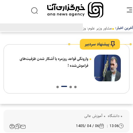
آخرین اخبار:
مشاور وزیر علوم: وزارت علوم در راستای بهینه‌سازی مصرف انرژی گام‌های
مؤثری برداشته است
پیشنهاد سردبیر
شیخ
وارونگی قواعد روزمره یا آشکار شدن ظرفیت‌های
 شهر
فراموش‌شده !
دانشگاه
آموزش عالی
06 / 04 /1405
13:06