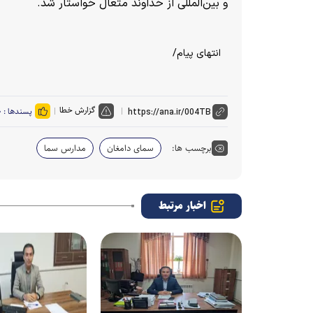
و بین‌المللی از خداوند متعال خواستار شد.
انتهای پیام/
گزارش خطا
پسندها :
۰
برچسب ها:
سمای دامغان
مدارس سما
اخبار مرتبط