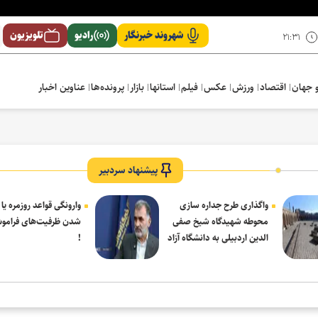
شهروند خبرنگار
رادیو
تلویزیون
۲۱:۳۱
 جهان
اقتصاد
ورزش
عکس
فیلم
استانها
بازار
پرونده‌ها
عناوین اخبار
پیشنهاد سردبیر
واگذاری طرح جداره سازی
وارونگی قواعد روزمره یا
محوطه شهیدگاه شیخ صفی
شدن ظرفیت‌های فرامو
الدین اردبیلی به دانشگاه آزاد
!
مشکین شهر