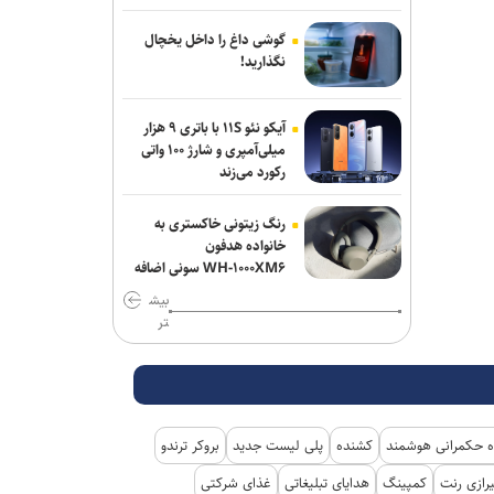
گوشی داغ را داخل یخچال
نگذارید!
آیکو نئو ۱۱S با باتری ۹ هزار
میلی‌آمپری و شارژ ۱۰۰ واتی
رکورد می‌زند
رنگ زیتونی خاکستری به
خانواده هدفون
WH-۱۰۰۰XM۶ سونی اضافه
شد
بیش
تر
 حکمرانی هوشمند
کشنده
پلی لیست جدید
بروکر ترندو
رازی رنت
کمپینگ
هدایای تبلیغاتی
غذای شرکتی