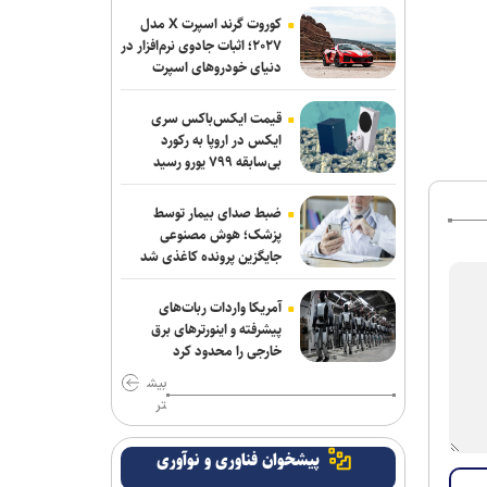
کوروت گرند اسپرت X مدل
۲۰۲۷؛ اثبات جادوی نرم‌افزار در
دنیای خودروهای اسپرت
قیمت ایکس‌باکس سری
ایکس در اروپا به رکورد
بی‌سابقه ۷۹۹ یورو رسید
ضبط صدای بیمار توسط
پزشک؛ هوش مصنوعی
جایگزین پرونده کاغذی شد
آمریکا واردات ربات‌های
پیشرفته و اینورترهای برق
خارجی را محدود کرد
بیش
تر
پیشخوان فناوری و نوآوری