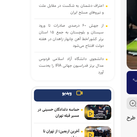
اعتراف دشمنان به شکست در مقابل ملت
و نیرو‌های مسلح ایران
از جهش ۶۰ درصدی صادرات تا ورود
سیستان و بلوچستان به جمع ۱۵ استان
برتر کشور/خط آهن چابهار-زاهدان در هفته
دولت افتتاح می‌شود
دانشجوی دانشگاه آزاد اسلامی فردوس
مدال برنز فدراسیون جهانی IFIA را به‌دست
آورد
ی»
تصادف مرگبار رخ‌به‌رخ سواری پژو پارس با
یک دستگاه سواری ساینا در محور ورزنه ـ
ویدیو
اژیه؛ ۴ نفر کشته و ۳ نفر مجروح شدند
حماسه دلدادگان حسینی در
مسئولان در مذاکرات رهنمود‌های رهبر
مسیر قبله تهران
 طرح
معظم انقلاب را مدنظر قرار دهند
آخرین اربعین؛ از تهران تا
تعجب می‌کنم از برخی افراد نابخرد در