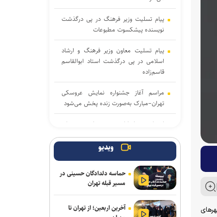
پیام تسلیت وزیر فرهنگ در پی درگذشت
نویسنده پیشکسوت مطبوعات
پیام تسلیت معاون وزیر فرهنگ و ارشاد
اسلامی در پی درگذشت استاد ابوالقاسم
قاسم‌زاده
مراسم آغاز جشنواره نمایش عروسکی
تهران–مبارک به‌صورت زنده پخش می‌شود
انتخاب و انطباق هوشمندانه محصول؛
نخستین گام صادرات موفق صنایع فرهنگی
ویدیو
از مربیگری در اوکلند ریدرز تا گزارشگری و
بازی ویدئویی؛ روایت زندگی اسطورهای که
حماسه دلدادگان حسینی در
فوتبال آمریکایی را متحول کرد
مسیر قبله تهران
«کوکوملون: فیلم سینمایی» با تریلری
آخرین اربعین؛ از تهران تا
جادویی راهی اکران ۲۰۲۷ شد / خوانندهٔ
ر‌های