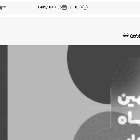
06 / 04 /1405
10:17
ربین نت