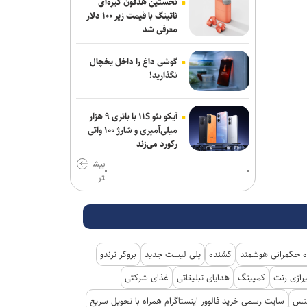
نخستین هدفون گیره‌ای
ناتینگ با قیمت زیر ۱۰۰ دلار
معرفی شد
گوشی داغ را داخل یخچال
نگذارید!
آیکو نئو ۱۱S با باتری ۹ هزار
میلی‌آمپری و شارژ ۱۰۰ واتی
رکورد می‌زند
بیش
تر
 حکمرانی هوشمند
کشنده
پلی لیست جدید
بروکر ترندو
رازی رنت
کمپینگ
هدایای تبلیغاتی
غذای شرکتی
کتس
سایت رسمی خرید فالوور اینستاگرام همراه با تحویل سریع