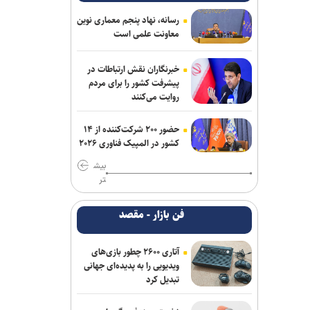
خانه نمایش امید به دنبال پر کردن خلأ
رسانه، نهاد پنجم معماری نوین
معاونت علمی است
تئاتر نوجوان؛ اجرای ۵۰۰ نوبت نمایش در
۱۵ استان
خبرنگاران نقش ارتباطات در
«زنده‌شور» و «استخر» همچنان می‌تازند/
پیشرفت کشور را برای مردم
مجموع فروش هفتگی دو فیلم، ۱۳ برابر ۶
روایت می‌کنند
فیلم دیگر! + جدول فروش
حضور ۲۰۰ شرکت‌کننده از ۱۴
استقبال ۲۰ برابری زنان از فضاهای
کشور در المپیک فناوری ۲۰۲۶
اختصاصی؛ ضرورت روزآمدسازی خدمات
بیش
برای زنان و دختران
تر
فن بازار - مقصد
آتاری ۲۶۰۰ چطور بازی‌های
ویدیویی را به پدیده‌ای جهانی
تبدیل کرد