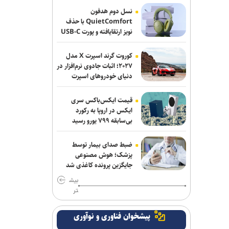
نسل دوم هدفون
«مرد عنکبوتی: یک روز تازه» در آستانه فتح
QuietComfort با حذف
نویز ارتقایافته و پورت USB-C
رکوردهای تازه؛ «اودیسه» از یک میلیارد
عرضه شد
دلار گذشت
کوروت گرند اسپرت X مدل
خبرنگاری در روزهای عادی، پیشه‌ای شریف،
۲۰۲۷؛ اثبات جادوی نرم‌افزار در
دنیای خودروهای اسپرت
اما در روزهای سخت، سیمایی از مجاهدت
فرهنگی و اجتماعی پیدا می‌کند
قیمت ایکس‌باکس سری
اجرای «خسوف»؛ روایت موسیقایی عاشورا
ایکس در اروپا به رکورد
بی‌سابقه ۷۹۹ یورو رسید
در تالار وحدت
«واراناسی» راجامولی؛ دومین فیلم
ضبط صدای بیمار توسط
تمام‌آی‌مکس تاریخ با بودجه ۱۵۰ میلیون
پزشک؛ هوش مصنوعی
جایگزین پرونده کاغذی شد
دلاری
بیش
کتاب «برنامه راهبردی حکمرانی‌محور» بنیاد
تر
شهید رونمایی شد/ برنامه پنج‌ساله بنیاد
شهید و امور ایثارگران برای حرکت تا افق
پیشخوان فناوری و نوآوری
۱۴۱۰