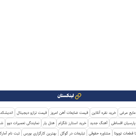
لینکستان
مایع مرغی
خرید نقره آنلاین
قیمت ضایعات آهن امروز
قیمت ترازو دیجیتال
اندیشکده
ارسیان اقساطی
آهنگ جدید
خرید استارز تلگرام
هتل یار
نمایندگی تعمیرات دوو
شی
ا قطعات تویوتا
مشاوره حقوقی
تبلیغات در گوگل
بهترین کارگزاری بورس
ثبت نام آمار