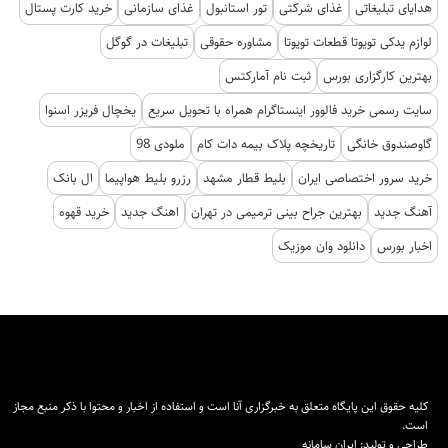
هدایای تبلیغاتی
غذای شرکتی
تور استانبول
غذای سازمانی
خرید کارت پستال
لوازم یدکی تویوتا قطعات تویوتا
مشاوره حقوقی
تبلیغات در گوگل
بهترین کارگزاری بورس
ثبت نام آمارکتس
سایت رسمی خرید فالوور اینستاگرام همراه با تحویل سریع
یخچال فریزر اسنوا
گاوصندوق خانگی
تاریخچه پلاک بیمه دات کام
ملودی 98
خرید سرور اختصاصی ایران
بلیط قطار مشهد
رزرو بلیط هواپیما
ال بانک
آهنگ جدید
بهترین جراح بینی ترمیمی در تهران
اهنگ جدید
خرید قهوه
اخبار بورس
دانلود وان موزیک
کلیه حقوق این پایگاه متعلق به خبرگزاری آنا است و استفاده از اخبار و محتوا با ذکر منبع مجاز
است.