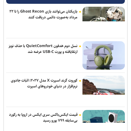
روسیه: رقابت برای دبیرکلی سازمان ملل همچنان باز است
بازیکنان می‌توانند بازی Ghost Recon را تا ۲۲
یورش صهیونیست‌ها به چند منطقه در کرانه باختری
مرداد به‌صورت دائمی دریافت کنند
قالیباف: قلم، امتداد شمشیر عدالت و رسانه، سنگر پاسداری از حقیقت
است
زمان آن فرا رسیده که به خود متکی باشیم و برادری واقعی را در پیش
نسل دوم هدفون QuietComfort با حذف نویز
گیریم
ارتقایافته و پورت USB-C عرضه شد
واکنش صنعا به توافق سه جانبه مکه
تجاوز جدید رژیم صهیونیستی به خاک سوریه
کوروت گرند اسپرت X مدل ۲۰۲۷؛ اثبات جادوی
نرم‌افزار در دنیای خودروهای اسپرت
سی‌ان‌ان: فرماندهان آمریکایی به دنبال راه خروج از جنگ با ایران هستند
قیمت ایکس‌باکس سری ایکس در اروپا به رکورد
بی‌سابقه ۷۹۹ یورو رسید