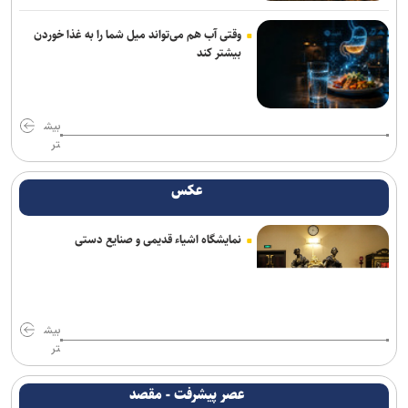
مهاجرانی: آذربایجان کتاب گشوده تاریخ ایران و مدرسه آزادگی و تمدن
وقتی آب هم می‌تواند میل شما را به غذا خوردن
است
بیشتر کند
محسن رضایی: اجازه باز شدن مسیر دوم در تنگه هرمز را نخواهیم داد
جامعه را نمی‌توان با امرونهی اداره کرد/ با پشتیبانی رهبری تمام تلاش بر
بیش
وحدت و انسجام است
تر
سقوط آراء مرتبط با حزب نتانیاهو در آستانه انتخابات کنست
عکس
آمریکا تحریم‌های جدید علیه ایران اعمال کرد
نمایشگاه اشیاء قدیمی و صنایع دستی
مقام یمنی: عربستان از قدرت نظامی صنعا وحشت دارد
سناتور آمریکایی: جنگ غیرقانونی ترامپ علیه ایران باید فوراً متوقف شود
مخبر: قلمِ خبرنگارِ ایرانی از سلاح دشمن کاراتر است
بیش
تر
ادعای حکومت جولانی درباره خنثی‌سازی عملیات داعش در دمشق
عصر پیشرفت - مقصد