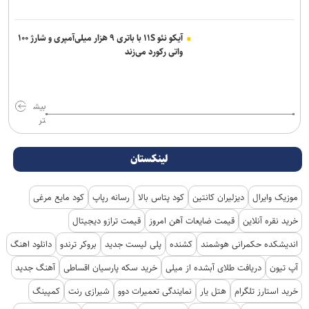
آیکو نئو ۱۱S با باتری ۹ هزار میلی‌آمپری و شارژ ۱۰۰
واتی رکورد می‌زند
بیش
تر
لینکستان
موزیک وایرال
دیزلیران کانتین
کود پتاس بالا
رسانه رپاپ
کود مایع مرغی
خرید نقره آنلاین
قیمت ضایعات آهن امروز
قیمت ترازو دیجیتال
اندیشکده حکمرانی هوشمند
کشنده
پلی لیست جدید
بروکر ترندو
دانلود اهنگ
آپ تیون
دریافت طلای آبشده از میلی
خرید سکه پارسیان اقساطی
آهنگ جدید
خرید استارز تلگرام
هتل یار
نمایندگی تعمیرات دوو
شیرازی رنت
کمپینگ