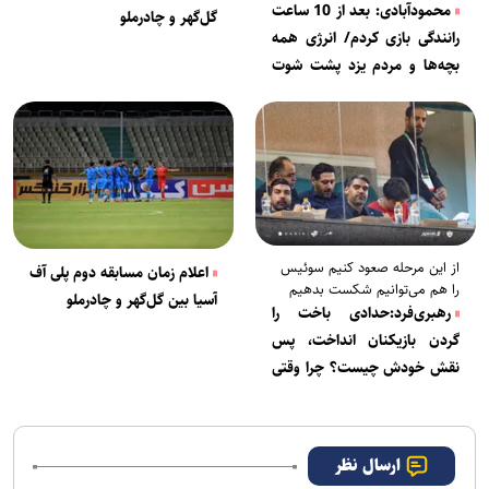
محمودآبادی: بعد از 10 ساعت
گل‌گهر و چادرملو
رانندگی بازی کردم/ انرژی همه
بچه‌ها و مردم یزد پشت شوت
من به پرسپولیس بود
از این مرحله صعود کنیم سوئیس
اعلام زمان مسابقه دوم پلی آف
را هم می‌توانیم شکست بدهیم
آسیا بین گل‌گهر و چادرملو
رهبری‌فرد:حدادی باخت را
گردن بازیکنان انداخت، پس
نقش خودش چیست؟ چرا وقتی
اوسمار سرمربی تیم بود با
اسکوچیچ مذاکره کردید؟
ارسال نظر