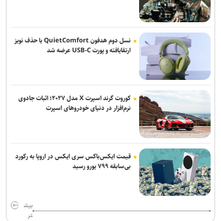
صادقی سرمربی ساپیا شد
واکنش باشگاه استقلال خوزستان به درگیری مدیرعامل و اعضای هیات
مدیره
نسل دوم هدفون QuietComfort با حذف نویز
ارتقایافته و پورت USB-C عرضه شد
کوروت گرند اسپرت X مدل ۲۰۲۷؛ اثبات جادوی
نرم‌افزار در دنیای خودروهای اسپرت
قیمت ایکس‌باکس سری ایکس در اروپا به رکورد
بی‌سابقه ۷۹۹ یورو رسید
بیش
تر