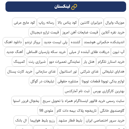
لینکستان
موزیک وایرال
دیزلیران کانتین
کود پتاس بالا
رسانه رپاپ
کود مایع مرغی
خرید نقره آنلاین
قیمت ضایعات آهن امروز
قیمت ترازو دیجیتال
اندیشکده حکمرانی هوشمند
کشنده
پلی لیست جدید
بروکر ترندو
دانلود اهنگ
آپ تیون
دریافت طلای آبشده از میلی
خرید سکه پارسیان اقساطی
آهنگ جدید
خرید استارز تلگرام
هتل یار
نمایندگی تعمیرات دوو
شیرازی رنت
کمپینگ
هدایای تبلیغاتی
غذای شرکتی
تور استانبول
غذای سازمانی
خرید کارت پستال
لوازم یدکی تویوتا قطعات تویوتا
مشاوره حقوقی
تبلیغات در گوگل
بهترین کارگزاری بورس
ثبت نام آمارکتس
سایت رسمی خرید فالوور اینستاگرام همراه با تحویل سریع
یخچال فریزر اسنوا
گاوصندوق خانگی
تاریخچه پلاک بیمه دات کام
ملودی 98
خرید سرور اختصاصی ایران
بلیط قطار مشهد
رزرو بلیط هواپیما
ال بانک