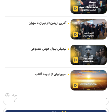
استعلام استقلال از فیفا در مورد جذب بازیکن آزاد و پنجره تیم بانوان
واگذاری امتیاز شناورسازی قشم به سازمان منطقه آزاد/ بازگشت اصولی به
مدیریت فوتبال
آخرین اربعین؛ از تهران تا مهران
رکوردهای جهانی یوسفی و نصیری حفظ شد
تور جهانی تنیس صربستان| ادامه پیروزی‌های یزدانی و جدال با نماینده
روسیه
تبعیض پنهان هوش مصنوعی
گودرزی: برخی از هندی‌ها سن‌شان تقلبی است ولی نباید باز هم به آنها
می‌باختیم/ ۵-۶ چهره خوب به کشتی ایران معرفی کردیم
رئیس فدراسیون بوکس: یک اعزام ما هزینه چهار اعزام رشته‌های دیگر را
سهم ایران از اینهمه آفتاب
دارد/ اعزام فروتن گل‌آرا به ناگویا منتفی شد
امیرحسین زارع؛ از استقلال تا بانک شهر؛ سامانه‌ باز و عدم رسمی شدن
هیچ قراردادی!
بیش
تر
برگزاری مجمع سالیانه فدراسیون بدمینتون