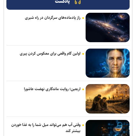
پادکست
تور جهانی تنیس صربستان| یزدانی با عبور از روسیه به مراکش رسید
راز پادماده‌های سرگردان در راه شیری
سرمربی اوکراینی تیم ملی آب‌های آرام: به شاگردانم ایمان دارم/ توانایی
کسب مدال را در ناگویا داریم
اولین اردوی مشترکی ملی‌پوشان نیراندازی با همتایان چینی
بانک شهر از شرکت در لیگ برتر کشتی انصراف می‌دهد؟
اولین گام واقعی برای معکوس کردن پیری
اعلام زمان بازگشت گرا به تمرینات گروهی پرسپولیس
گروسی: استقلال باید به جوانانش میدان بدهد/دل رضاییان با تیم نبود و
بهتر که جدا شد
اربعین؛ روایت ماندگاری نهضت عاشورا
میکائیلی: استقلال برای تکرار قهرمانی در لیگ برتر امسال شرکت می‌کند/
شرایط‌مان بهتر از بقیه است
زمزمه‌هایی از طرح لالوویچ؛ مشکل «سن واقعی» کشتی‌گیران حل
می‌شود؟
وقتی آب هم می‌تواند میل شما را به غذا خوردن
بیشتر کند