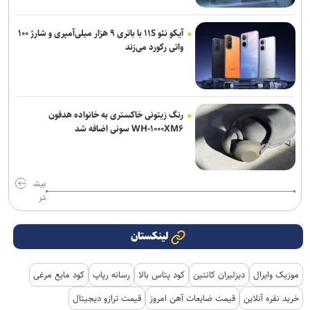
آیکو نئو ۱۱S با باتری ۹ هزار میلی‌آمپری و شارژ ۱۰۰
واتی رکورد می‌زند
رنگ زیتونی خاکستری به خانواده هدفون
WH-۱۰۰۰XM۶ سونی اضافه شد
بیش
تر
لینکستان
موزیک وایرال
دیزلیران کانتین
کود پتاس بالا
رسانه رپاپ
کود مایع مرغی
خرید نقره آنلاین
قیمت ضایعات آهن امروز
قیمت ترازو دیجیتال