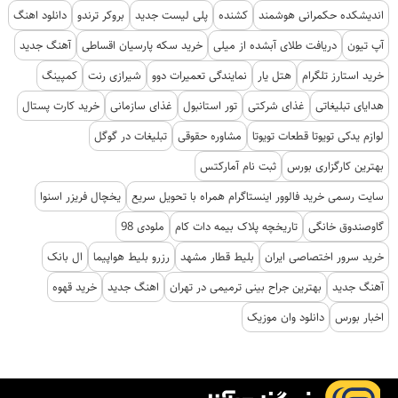
اندیشکده حکمرانی هوشمند
کشنده
پلی لیست جدید
بروکر ترندو
دانلود اهنگ
آپ تیون
دریافت طلای آبشده از میلی
خرید سکه پارسیان اقساطی
آهنگ جدید
خرید استارز تلگرام
هتل یار
نمایندگی تعمیرات دوو
شیرازی رنت
کمپینگ
هدایای تبلیغاتی
غذای شرکتی
تور استانبول
غذای سازمانی
خرید کارت پستال
لوازم یدکی تویوتا قطعات تویوتا
مشاوره حقوقی
تبلیغات در گوگل
بهترین کارگزاری بورس
ثبت نام آمارکتس
سایت رسمی خرید فالوور اینستاگرام همراه با تحویل سریع
یخچال فریزر اسنوا
گاوصندوق خانگی
تاریخچه پلاک بیمه دات کام
ملودی 98
خرید سرور اختصاصی ایران
بلیط قطار مشهد
رزرو بلیط هواپیما
ال بانک
آهنگ جدید
بهترین جراح بینی ترمیمی در تهران
اهنگ جدید
خرید قهوه
اخبار بورس
دانلود وان موزیک