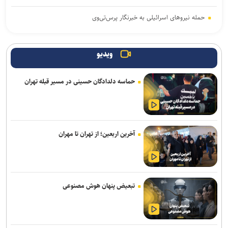
حمله نیروهای اسرائیلی به خبرنگار پرس‌تی‌وی
لزوم تعمیق همکاری‌های علمی و پژوهشی عراق و ایران
ویدیو
پنتاگون با افشای کمبود تسلیحات نشست برگزار می‌کند
حماسه دلدادگان حسینی در مسیر قبله تهران
انفجار در حومه دمشق چند کشته و زخمی برجا گذاشت
برگزاری مجمع آژانس انرژی اتمی اوایل شهریور در آمریکا
یمن: نقشه عربستان برای حمله به صنعاء را در نطفه خفه کردیم
آخرین اربعین؛ از تهران تا مهران
پیام هشدار مقاومت یمن به ریاض
قدردانی از حضور حماسی ملت مبعوث شده در راهپیمایی اربعین
تبعیض پنهان هوش مصنوعی
ترامپ با تهدید افشاگران، بحران مهمات آمریکا را انکار کرد
رسانه عبری: از آغاز جنگ غزه دست‌کم ۹ هزار نظامی صهیونیست زخمی
شده‌اند