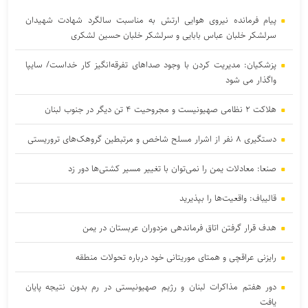
پیام فرمانده نیروی هوایی ارتش به مناسبت سالگرد شهادت شهیدان
سرلشکر خلبان عباس بابایی و سرلشکر خلبان حسین لشکری
پزشکیان: مدیریت کردن با وجود صداهای تفرقه‌انگیز کار خداست/ سایپا
واگذار می شود
هلاکت ۲ نظامی صهیونیست و مجروحیت ۴ تن دیگر در جنوب لبنان
دستگیری ۸ نفر از اشرار مسلح شاخص و مرتبطین گروهک‌های تروریستی
صنعا: معادلات یمن را نمی‌توان با تغییر مسیر کشتی‌ها دور زد
قالیباف: واقعیت‌ها را بپذیرید
هدف قرار گرفتن اتاق‌ فرماندهی مزدوران عربستان در یمن
رایزنی عراقچی و همتای موریتانی خود درباره تحولات منطقه
دور هفتم مذاکرات لبنان و رژیم صهیونیستی در رم بدون نتیجه پایان
یافت