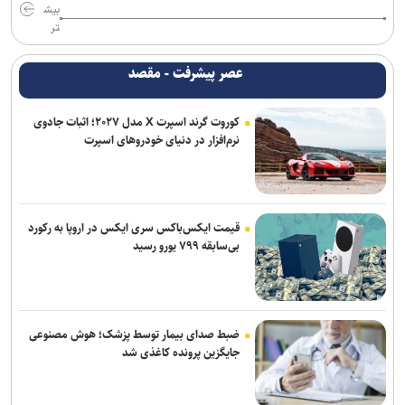
بیش
واشنگتن‌پست: ترامپ در محافل خصوصی از جی‌دی ونس برای انتخابات
تر
۲۰۲۸ حمایت می‌کند
عصر پیشرفت - مقصد
برنی سندرز: ترامپ خطرناک‌ ترین رئیس‌ جمهور تاریخ آمریکا است
کوروت گرند اسپرت X مدل ۲۰۲۷؛ اثبات جادوی
نشست خبری رئیس‌جمهور فردا برگزار می‌شود
نرم‌افزار در دنیای خودروهای اسپرت
یونیسف: در ۳۰۰ روز گذشته دست‌کم ۳۰۰ کودک فلسطینی در غزه جان
باختند
قیمت ایکس‌باکس سری ایکس در اروپا به رکورد
بی‌سابقه ۷۹۹ یورو رسید
ضبط صدای بیمار توسط پزشک؛ هوش مصنوعی
جایگزین پرونده کاغذی شد