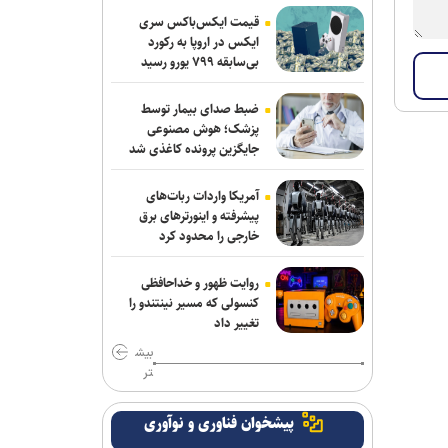
ربیعی سرمربی شاهین بندرعامری شد
قیمت ایکس‌باکس سری
ایکس در اروپا به رکورد
اعلام اسامی نامزدهای تایید صلاحیت شده
بی‌سابقه ۷۹۹ یورو رسید
ریاست فدراسیون بدنسازی و پرورش اندام/
حضور عضو هیات مدیره پرسپولیس
ضبط صدای بیمار توسط
پزشک؛ هوش مصنوعی
کلباسی به چادرملو پیوست
جایگزین پرونده کاغذی شد
عالیشاه در یک قدمی گل‌گهر
آمریکا واردات ربات‌های
پیشرفته و اینورترهای برق
باقری قراردادش را با پیکان تمدید کرد
خارجی را محدود کرد
روزنامه‌های ورزشی چهارشنبه ۱۴ مرداد
روایت ظهور و خداحافظی
۱۴۰۵
کنسولی که مسیر نینتندو را
تغییر داد
رحیمی به شمس آذر پیوست
بیش
تر
روزنامه های ورزشی پنجشنبه ۱۵ مرداد
۱۴۰۵
پیشخوان فناوری و نوآوری