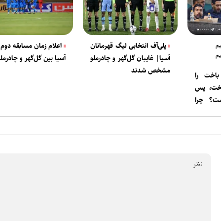
یم
پلی‌آف انتخابی لیگ قهرمانان
اعلام زمان مسابقه دوم 
م
آسیا| غایبان گل‌گهر و چادرملو
آسیا بین گل‌گهر و چادرملو
مشخص شدند
باخت را
اخت، پس
؟ چرا
 تیم بود
ردید؟