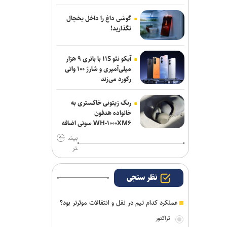
صنعت نفت مهاجم مس شهر بابک را
جذب کرد
گوشی داغ را داخل یخچال
نگذارید!
دروازه‌بان‌های سابق پرسپولیس و تراکتور به
شمس آذر پیوستند
آیکو نئو ۱۱S با باتری ۹ هزار
میلی‌آمپری و شارژ ۱۰۰ واتی
رکورد می‌زند
رنگ زیتونی خاکستری به
خانواده هدفون
WH-۱۰۰۰XM۶ سونی اضافه
شد
بیش
تر
نظر سنجی
عملکرد کدام تیم در نقل و انتقالات موثرتر بود؟
تراکتور