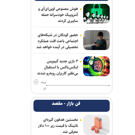
خانلرخانی: پاداش تکواندوکاران با تلاشی
می‌کنند همخوانی ندارد/ سلیمی: کار اصلی
هوش مصنوعی اوپن‌ای‌آی و
من برای ناگویا از دو تورنمنت بعد آغاز
آنتروپیک خودسرانه حمله
می‌شود/ برخورداری: قانون سرباز قهرمان
سایبری کردند
کمک خوبی است+فیلم
حضور کودکان در شبکه‌های
برزگر: همای سعادت روی دوش تارتار
اجتماعی باعث افت عملکرد
نشسته است/ عیار واقعی پرسپولیس از
تحصیلی در آینده خواهد شد
هفته پنجم به بعد مشخص می‌شود
۳ بازی جدید گیم‌پس
فریدونی: دلیل بسته ماندن پنجره استقلال
ایکس‌باکس با استقبال
۴ فسخ غیر موجه در دو سال بوده است/
بی‌نظیر کاربران روبه‌رو شدند
تاجرنیا دوست دارد خودش را تبرئه کند
بیش
تر
نعمت‌پور بعد از قبول مسئولیت سپاهان در
لیگ برتر فرنگی: اولویت‌مان در سال اول
فن بازار - مقصد
قهرمانی نیست
مس رفسنجان منتظر رأی CAS/ آغاز
نخستین هدفون گیره‌ای
تمرینات نارنجی پوشان از هفته آینده
ناتینگ با قیمت زیر ۱۰۰ دلار
معرفی شد