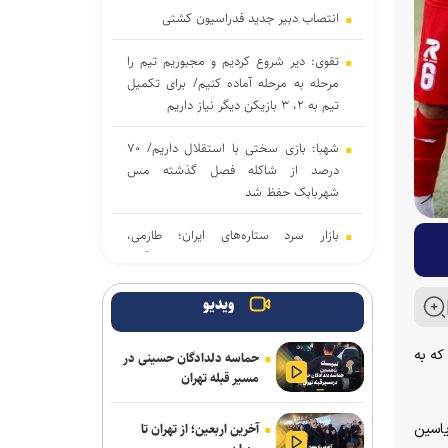
انتصاب دبیر جدید فدراسیون کشتی
تقوی: دیر شروع کردیم و مجبوریم تیم را
مرحله به مرحله آماده کنیم/ برای تکمیل
تیم به ۲، ۳ بازیکن دیگر نیاز داریم
شهبا: بازی سختی با استقلال داریم/ ۷۰
درصد از شاکله فصل گذشته مس
شهربابک حفظ شد
بازار سرد ستاره‌های ایران؛ طارمی،
جهانبخش و رضاییان بدون پیشنهاد بزرگ
دنیامالی به دعوت رسمی وزیر ورزش
ویدیو
آذربایجان به باکو سفر می‌کند
که به
حماسه دلدادگان حسینی در
جدایی قطعی رضاییان از استقلال + عکس
مسیر قبله تهران
آراسته و کومار به نساجی پیوستند
آخرین اربعین؛ از تهران تا
یاسین