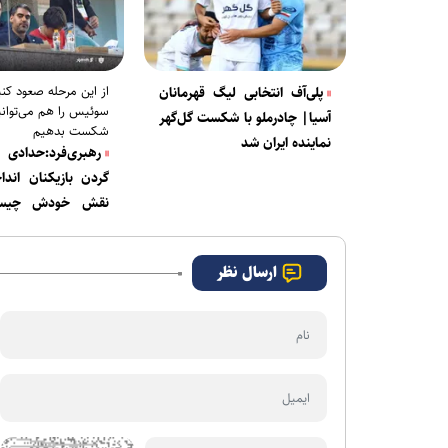
از این مرحله صعود کن
پلی‌آف انتخابی لیگ قهرمانان
سوئیس را هم می‌توانی
آسیا| چادرملو با شکست گل‌گهر
شکست بدهیم
نماینده ایران شد
رهبری‌فرد:حدادی 
گردن بازیکنان اند
نقش خودش چیست
وقتی اوسمار سرمربی
با اسکوچیچ مذاکره ک
ارسال نظر