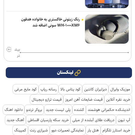
رنگ زیتونی خاکستری به خانواده هدفون
WH-۱۰۰۰XM۶ سونی اضافه شد
بیش
تر
لینکستان
موزیک وایرال
دیزلیران کانتین
کود پتاس بالا
رسانه رپاپ
کود مایع مرغی
خرید نقره آنلاین
قیمت ضایعات آهن امروز
قیمت ترازو دیجیتال
اندیشکده حکمرانی هوشمند
کشنده
پلی لیست جدید
بروکر ترندو
دانلود اهنگ
آپ تیون
دریافت طلای آبشده از میلی
خرید سکه پارسیان اقساطی
آهنگ جدید
خرید استارز تلگرام
هتل یار
نمایندگی تعمیرات دوو
شیرازی رنت
کمپینگ