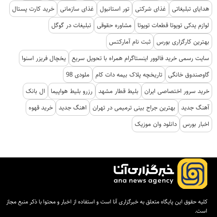
هدایای تبلیغاتی
غذای شرکتی
تور استانبول
غذای سازمانی
خرید کارت پستال
لوازم یدکی تویوتا قطعات تویوتا
مشاوره حقوقی
تبلیغات در گوگل
بهترین کارگزاری بورس
ثبت نام آمارکتس
سایت رسمی خرید فالوور اینستاگرام همراه با تحویل سریع
یخچال فریزر اسنوا
گاوصندوق خانگی
تاریخچه پلاک بیمه دات کام
ملودی 98
خرید سرور اختصاصی ایران
بلیط قطار مشهد
رزرو بلیط هواپیما
ال بانک
آهنگ جدید
بهترین جراح بینی ترمیمی در تهران
اهنگ جدید
خرید قهوه
اخبار بورس
دانلود وان موزیک
کلیه حقوق این پایگاه متعلق به خبرگزاری آنا است و استفاده از اخبار و محتوا با ذکر منبع مجاز
است.