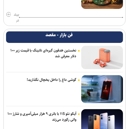
بیش
تر
فن بازار - مقصد
نخستین هدفون گیره‌ای ناتینگ با قیمت زیر ۱۰۰
دلار معرفی شد
گوشی داغ را داخل یخچال نگذارید!
آیکو نئو ۱۱S با باتری ۹ هزار میلی‌آمپری و شارژ ۱۰۰
واتی رکورد می‌زند