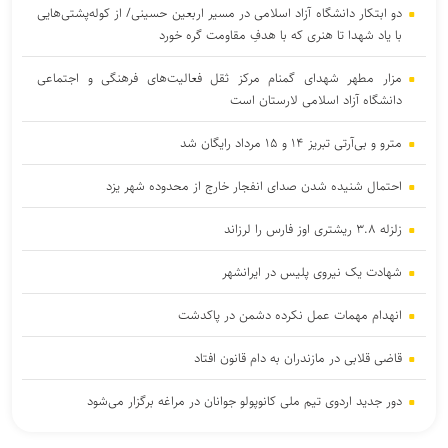
دو ابتکار دانشگاه آزاد اسلامی در مسیر اربعین حسینی/ از کوله‌پشتی‌هایی
با یاد شهدا تا هنری که با هدفِ مقاومت گره خورد
مزار مطهر شهدای گمنام مرکز ثقل فعالیت‌های فرهنگی و اجتماعی
دانشگاه آزاد اسلامی لارستان است
مترو و بی‌آرتی تبریز ۱۴ و ۱۵ مرداد رایگان شد
احتمال شنیده شدن صدای انفجار خارج از محدوده شهر یزد
زلزله ۳.۸ ریشتری اوز فارس را لرزاند
شهادت یک نیروی پلیس در ایرانشهر
انهدام مهمات عمل نکرده دشمن در پاکدشت
قاضی قلابی در مازندران به دام قانون افتاد
دور جدید اردوی تیم ملی کانوپولو جوانان در مراغه برگزار می‌شود
کشف ۴۷ کیلوگرم شیشه و هروئین در عملیات مشترک پلیس استان