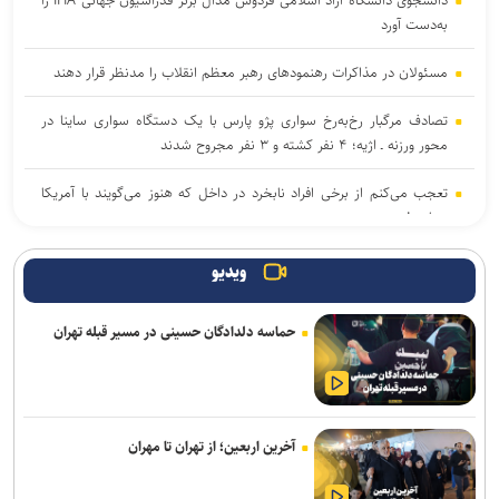
دانشجوی دانشگاه آزاد اسلامی فردوس مدال برنز فدراسیون جهانی IFIA را
به‌دست آورد
مسئولان در مذاکرات رهنمود‌های رهبر معظم انقلاب را مدنظر قرار دهند
تصادف مرگبار رخ‌به‌رخ سواری پژو پارس با یک دستگاه سواری ساینا در
محور ورزنه ـ اژیه؛ ۴ نفر کشته و ۳ نفر مجروح شدند
تعجب می‌کنم از برخی افراد نابخرد در داخل که هنوز می‌گویند با آمریکا
بسازید!
امام جمعه کرمانشاه: مراسم رحلت پیامبر(ص) و شهادت ائمه اطهار(ع)
ویدیو
باشکوه برگزار شود
حماسه دلدادگان حسینی در مسیر قبله تهران
امام جمعه اهواز: دشمن دنبال شکستن اجماع میان مردم و مسئولان
است
جاده چالوس یکطرفه شد
آخرین اربعین؛ از تهران تا مهران
آمریکا در منطقه با بن‌بست راهبردی مواجه شده است/خدمت به مردم و
صرفه‌جویی در مصرف انرژی