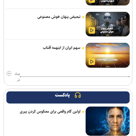
نمی‌توان به دشمن اعتماد کرد؛ نقض مکرر تفاهم‌نامه این را ثابت کرد
تبعیض پنهان هوش مصنوعی
ملت ایران هیچ‌گاه مرعوب تهدید‌های دشمن نخواهد شد
امام‌ جمعه کرج: خبرنگاری یک رسالت است، نه صرفاً یک شغل/انتقاد از
کوتاهی در اجرای قانون عفاف و حجاب
سهم ایران از اینهمه آفتاب
مهار آتش‌سوزی مراتع هامپوئیل مراغه با تلاش نیروهای امدادی
رشد ۱۲۴ درصدی اعزام زائران اربعین از استان سمنا
بیش
تر
دانشجوی دانشگاه آزاد شهرضا مدال برنر مسابقات دوومیدانی بین‌المللی
اروپا را بر گردن آویخت
پادکست
اولین گام واقعی برای معکوس کردن پیری