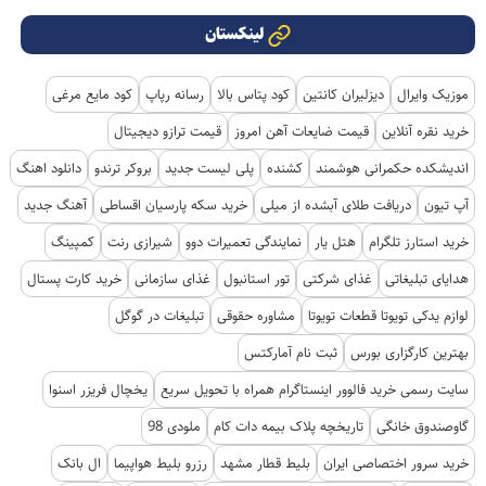
لینکستان
موزیک وایرال
دیزلیران کانتین
کود پتاس بالا
رسانه رپاپ
کود مایع مرغی
خرید نقره آنلاین
قیمت ضایعات آهن امروز
قیمت ترازو دیجیتال
اندیشکده حکمرانی هوشمند
کشنده
پلی لیست جدید
بروکر ترندو
دانلود اهنگ
آپ تیون
دریافت طلای آبشده از میلی
خرید سکه پارسیان اقساطی
آهنگ جدید
خرید استارز تلگرام
هتل یار
نمایندگی تعمیرات دوو
شیرازی رنت
کمپینگ
هدایای تبلیغاتی
غذای شرکتی
تور استانبول
غذای سازمانی
خرید کارت پستال
لوازم یدکی تویوتا قطعات تویوتا
مشاوره حقوقی
تبلیغات در گوگل
بهترین کارگزاری بورس
ثبت نام آمارکتس
سایت رسمی خرید فالوور اینستاگرام همراه با تحویل سریع
یخچال فریزر اسنوا
گاوصندوق خانگی
تاریخچه پلاک بیمه دات کام
ملودی 98
خرید سرور اختصاصی ایران
بلیط قطار مشهد
رزرو بلیط هواپیما
ال بانک