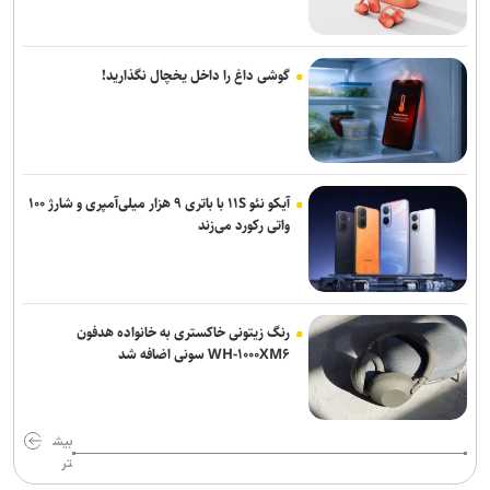
گوشی داغ را داخل یخچال نگذارید!
آیکو نئو ۱۱S با باتری ۹ هزار میلی‌آمپری و شارژ ۱۰۰
واتی رکورد می‌زند
رنگ زیتونی خاکستری به خانواده هدفون
WH-۱۰۰۰XM۶ سونی اضافه شد
بیش
تر