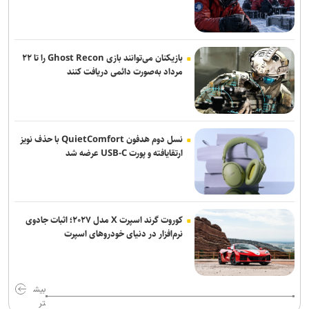
برگزاری مراسم عزاداری پنج شب پایانی ماه صفر در میدان ونک
صالحی: خبرنگاران در سخت‌ترین شرایط کنار ملت ایران ایستادند
بازیکنان می‌توانند بازی Ghost Recon را تا ۲۲
مرداد به‌صورت دائمی دریافت کنند
از صناعات خمس تا نقد صورت‌گرایی؛ وقتی منطق از «تشخیص» فاصله
می‌گیرد
از مأموریت استانی تا اجرای مدل تأمین مالی خرد زنان در خوزستان
نسل دوم هدفون QuietComfort با حذف نویز
ارتقایافته و پورت USB-C عرضه شد
کوروت گرند اسپرت X مدل ۲۰۲۷؛ اثبات جادوی
نرم‌افزار در دنیای خودروهای اسپرت
بیش
تر