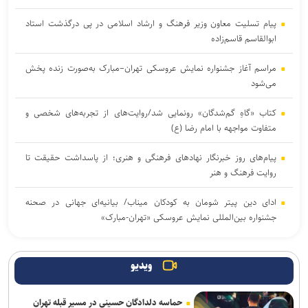
پیام تسلیت معاون وزیر فرهنگ و ارشاد اسلامی در پی درگذشت استاد
ابوالقاسم قاسم‌زاده
مراسم آغاز جشنواره نمایش عروسکی تهران–مبارک به‌صورت زنده پخش
می‌شود
کتاب «گاهِ گم‌شدگان» رونمایی شد/روایت‌های از تجربه‌های شخصی و
متفاوت مواجهه با امام رضا (ع)
پیام‌های روز خبرنگار نهادهای فرهنگی و هنری؛ از پاسداشت حقیقت تا
روایت فرهنگ و هنر
ادای دین پیتر شومان به کودکان میناب/ بیانیه‌ای جهانی در صحنه
جشنواره بین‌المللی نمایش عروسکی «تهران-مبارک»
استقبال ۲۰ برابری زنان از فضاهای اختصاصی؛ ضرورت روزآمدسازی
خدمات برای زنان و دختران
ویدیو
ارسال حدود ۲ هزار اثر به جشنواره بین‌المللی فیلم فضای باز ایران
حماسه دلدادگان حسینی در مسیر قبله تهران