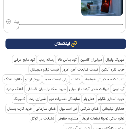
بیش
تر
لینکستان
موزیک وایرال
دیزلیران کانتین
کود پتاس بالا
رسانه رپاپ
کود مایع مرغی
خرید نقره آنلاین
قیمت ضایعات آهن امروز
قیمت ترازو دیجیتال
اندیشکده حکمرانی هوشمند
کشنده
پلی لیست جدید
بروکر ترندو
دانلود اهنگ
آپ تیون
دریافت طلای آبشده از میلی
خرید سکه پارسیان اقساطی
آهنگ جدید
خرید استارز تلگرام
هتل یار
نمایندگی تعمیرات دوو
شیرازی رنت
کمپینگ
هدایای تبلیغاتی
غذای شرکتی
تور استانبول
غذای سازمانی
خرید کارت پستال
لوازم یدکی تویوتا قطعات تویوتا
مشاوره حقوقی
تبلیغات در گوگل
بهترین کارگزاری بورس
ثبت نام آمارکتس