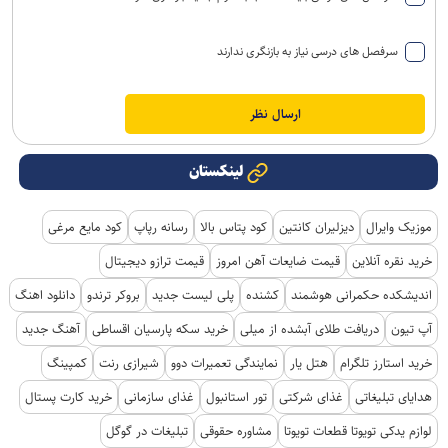
سرفصل های درسی نیاز به بازنگری ندارند
لینکستان
موزیک وایرال
دیزلیران کانتین
کود پتاس بالا
رسانه رپاپ
کود مایع مرغی
خرید نقره آنلاین
قیمت ضایعات آهن امروز
قیمت ترازو دیجیتال
اندیشکده حکمرانی هوشمند
کشنده
پلی لیست جدید
بروکر ترندو
دانلود اهنگ
آپ تیون
دریافت طلای آبشده از میلی
خرید سکه پارسیان اقساطی
آهنگ جدید
خرید استارز تلگرام
هتل یار
نمایندگی تعمیرات دوو
شیرازی رنت
کمپینگ
هدایای تبلیغاتی
غذای شرکتی
تور استانبول
غذای سازمانی
خرید کارت پستال
لوازم یدکی تویوتا قطعات تویوتا
مشاوره حقوقی
تبلیغات در گوگل