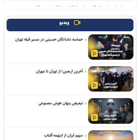
پیشنهاد جهاد دانشگاهی برای تشکیل «شبکه ملی همکاری» در مدیریت
بحران/ اعلام اولویت‌های فناورانه راهبردی در شرایط تحریم
ویدیو
تقابل «عقل ابزاری» و «خرد حکمی» در مکتب اهل‌بیت (ع)/ از جنایات
غزه تا درس‌های عاشورا
حماسه دلدادگان حسینی در مسیر قبله تهران
عضو هیئت علمی دانشگاه آزاد: اصلاح حکمرانی آموزشی مهم‌ترین
پیش‌نیاز تحول در آموزش عالی است
امروز؛ آخرین مهلت نام‌نویسی در آزمون «ارزیابی علمی دانشجویان
آخرین اربعین؛ از تهران تا مهران
پزشکی، دندانپزشکی و داروسازی خارج از کشور»
وارونگی قواعد روزمره یا آشکار شدن ظرفیت‌های فراموش‌شده !
فراخوان دومین جشنواره انیمیشن کوتاه دانشجویی پویان منتشر شد/
تبعیض پنهان هوش مصنوعی
مهلت ارسال آثار تا ۳۰ مهر ۱۴۰۵
راهکارهای علمی مقابله با اضطراب در شرایط جنگی از زبان استاد تمام
رشته روانشناسی بالینی
سهم ایران از اینهمه آفتاب