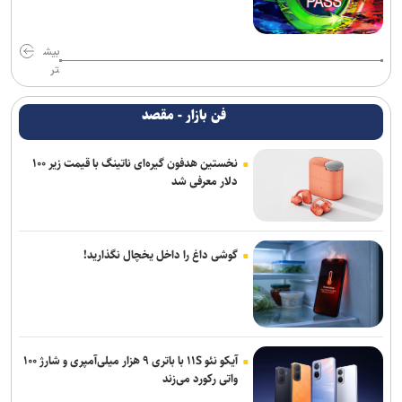
بیش
تر
فن بازار - مقصد
نخستین هدفون گیره‌ای ناتینگ با قیمت زیر ۱۰۰
دلار معرفی شد
گوشی داغ را داخل یخچال نگذارید!
آیکو نئو ۱۱S با باتری ۹ هزار میلی‌آمپری و شارژ ۱۰۰
واتی رکورد می‌زند