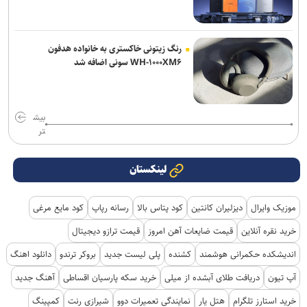
رنگ زیتونی خاکستری به خانواده هدفون
WH-۱۰۰۰XM۶ سونی اضافه شد
بیش
تر
لینکستان
موزیک وایرال
دیزلیران کانتین
کود پتاس بالا
رسانه رپاپ
کود مایع مرغی
خرید نقره آنلاین
قیمت ضایعات آهن امروز
قیمت ترازو دیجیتال
اندیشکده حکمرانی هوشمند
کشنده
پلی لیست جدید
بروکر ترندو
دانلود اهنگ
آپ تیون
دریافت طلای آبشده از میلی
خرید سکه پارسیان اقساطی
آهنگ جدید
خرید استارز تلگرام
هتل یار
نمایندگی تعمیرات دوو
شیرازی رنت
کمپینگ