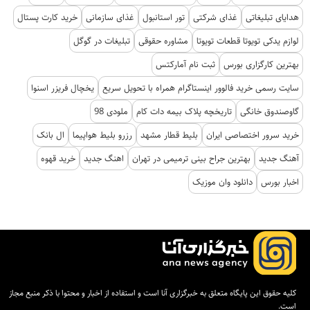
هدایای تبلیغاتی
غذای شرکتی
تور استانبول
غذای سازمانی
خرید کارت پستال
لوازم یدکی تویوتا قطعات تویوتا
مشاوره حقوقی
تبلیغات در گوگل
بهترین کارگزاری بورس
ثبت نام آمارکتس
سایت رسمی خرید فالوور اینستاگرام همراه با تحویل سریع
یخچال فریزر اسنوا
گاوصندوق خانگی
تاریخچه پلاک بیمه دات کام
ملودی 98
خرید سرور اختصاصی ایران
بلیط قطار مشهد
رزرو بلیط هواپیما
ال بانک
آهنگ جدید
بهترین جراح بینی ترمیمی در تهران
اهنگ جدید
خرید قهوه
اخبار بورس
دانلود وان موزیک
کلیه حقوق این پایگاه متعلق به خبرگزاری آنا است و استفاده از اخبار و محتوا با ذکر منبع مجاز
است.