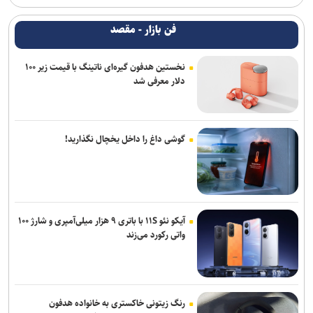
فن بازار - مقصد
نخستین هدفون گیره‌ای ناتینگ با قیمت زیر ۱۰۰
دلار معرفی شد
گوشی داغ را داخل یخچال نگذارید!
آیکو نئو ۱۱S با باتری ۹ هزار میلی‌آمپری و شارژ ۱۰۰
واتی رکورد می‌زند
رنگ زیتونی خاکستری به خانواده هدفون