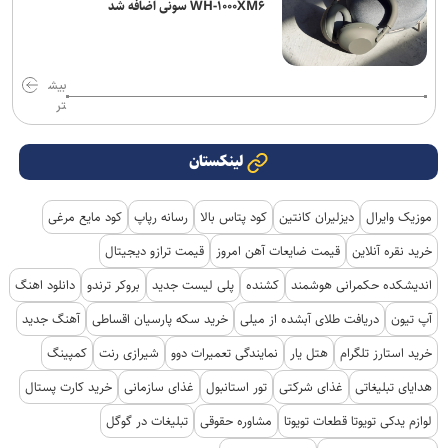
WH-۱۰۰۰XM۶ سونی اضافه شد
بیش
تر
لینکستان
موزیک وایرال
دیزلیران کانتین
کود پتاس بالا
رسانه رپاپ
کود مایع مرغی
خرید نقره آنلاین
قیمت ضایعات آهن امروز
قیمت ترازو دیجیتال
اندیشکده حکمرانی هوشمند
کشنده
پلی لیست جدید
بروکر ترندو
دانلود اهنگ
آپ تیون
دریافت طلای آبشده از میلی
خرید سکه پارسیان اقساطی
آهنگ جدید
خرید استارز تلگرام
هتل یار
نمایندگی تعمیرات دوو
شیرازی رنت
کمپینگ
هدایای تبلیغاتی
غذای شرکتی
تور استانبول
غذای سازمانی
خرید کارت پستال
لوازم یدکی تویوتا قطعات تویوتا
مشاوره حقوقی
تبلیغات در گوگل