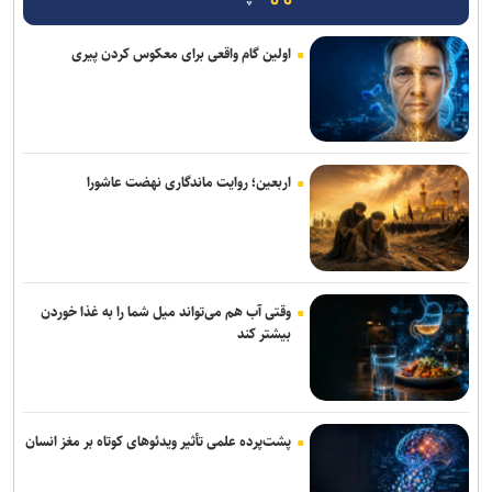
رشد ۴۲ درصدی سازش در شورای حل اختلاف استان تهران
اولین گام واقعی برای معکوس کردن پیری
ترافیک سنگین در جاده چالوس/ جاده‌های شمالی بدون مداخلات جوی و
سایر محورها روان است
۷کشته و مصدوم در تصادف مرگبار پژو پارس و ساینا در اصفهان
اربعین؛ روایت ماندگاری نهضت عاشورا
روایت کولیوند از خدمات هلال احمر در اربعین حسینی
جزئیات ثبت ادعا، تهیه نقشه UTM و ارائه مادر سند اعلام شد
پرداخت مطالبات بازنشستگان در اولویت تأمین اجتماعی است
وقتی آب هم می‌تواند میل شما را به غذا خوردن
بیشتر کند
تردد روان در تمامی محورهای شمالی و مسیرهای مرزهای اربعین
کشف بقایای انسانی در ارتفاعات شمیرانات
حسینیه قوجان؛ تماشاخانه حافظه ایرانی+ تصاویر
پشت‌پرده علمی تأثیر ویدئو‌های کوتاه بر مغز انسان