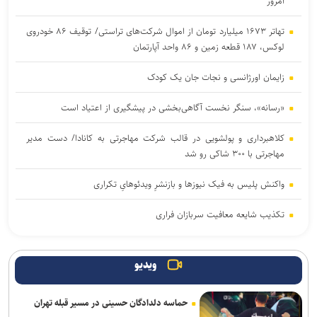
امروز
تهاتر ۱۶۷۳ میلیارد تومان از اموال شرکت‌های تراستی/ توقیف ۸۶ خودروی
لوکس، ۱۸۷ قطعه زمین و ۸۶ واحد آپارتمان
زایمان اورژانسی و نجات جان یک کودک
«رسانه»، سنگر نخست آگاهی‌بخشی در پیشگیری از اعتیاد است
کلاهبرداری و پولشویی در قالب شرکت مهاجرتی به کانادا/ دست مدیر
مهاجرتی با ۳۰۰ شاکی رو شد
واکنش پلیس به فیک نیوزها و بازنشرِ ویدئوهایِ تکراری
تکذیب شایعه معافیت سربازان فراری
آثار مخرب مصرف الکل و سیگار در بروز بیماری‌ها
ویدیو
یرخورد مرگبار ۲ سمند در جاده اهواز–خرمشهر/ ۴ سرنشین در میان
شعله‌های آتش جان باختند
حماسه دلدادگان حسینی در مسیر قبله تهران