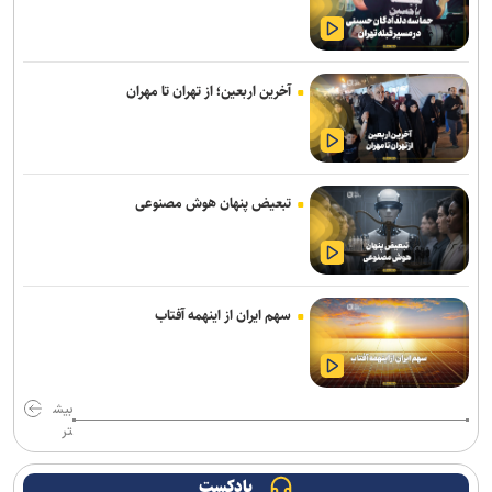
وزیر بهداشت: تکمیل بیمارستان ۱۷ شهریور برازجان تا اوایل سال آینده
هدف‌گذاری شده است
امروز پنجشنبه نبض ترافیک پایتخت به آرامی می‌زند
آخرین اربعین؛ از تهران تا مهران
موکب «سلام یا مهدی (عج)» در سامرا طی ۲۳ روز به حدود ۱۰۰ هزار زائر
از کشورهای مختلف خدمت‌رسانی کرد
تصادف زنجیره‌ای ۱۲ خودرو با ۱۹ مصدوم در محور یاسوج–اصفهان/ علت
تبعیض پنهان هوش مصنوعی
حادثه در دست بررسی است
سامانه تخصصی قوانین تأمین اجتماعی راه‌اندازی شد
افزایش احتمال انتقال بیماری‌های مشترک بین انسان و حیوان با قاچاق
سهم ایران از اینهمه آفتاب
دام/ کنترل تب دنگی از مالاریا دشوارتر است
پایش شبانه روزی تهویه قطار‌ها و ایستگاه‌های مترو/ پیش‌بینی هوشمند
بیش
تهویه در قطار‌های جدید
تر
۳ سانحه مرگبار طی یک هفته در بزرگراه‌های تهران؛ هشدار دوباره به
رانندگان و عابران
پادکست